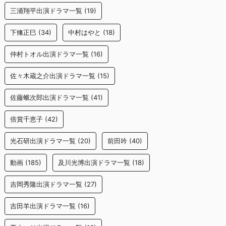
三浦翔平出演ドラマ一覧
(19)
下絛正巳
(34)
中村はやと
(18)
仲村トオル出演ドラマ一覧
(16)
佐々木蔵之介出演ドラマ一覧
(15)
佐藤蛾次郎出演ドラマ一覧
(41)
倍賞千恵子
(42)
光石研出演ドラマ一覧
(20)
前田吟
(40)
動画
(185)
及川光博出演ドラマ一覧
(18)
吉岡秀隆出演ドラマ一覧
(27)
吉田羊出演ドラマ一覧
(16)