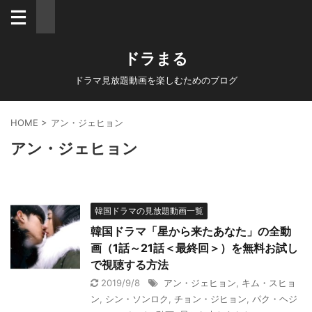
ドラまる
ドラマ見放題動画を楽しむためのブログ
HOME
>
アン・ジェヒョン
アン・ジェヒョン
韓国ドラマの見放題動画一覧
韓国ドラマ「星から来たあなた」の全動
画（1話～21話＜最終回＞）を無料お試し
で視聴する方法
2019/9/8
アン・ジェヒョン
,
キム・スヒョ
ン
,
シン・ソンロク
,
チョン・ジヒョン
,
パク・ヘジ