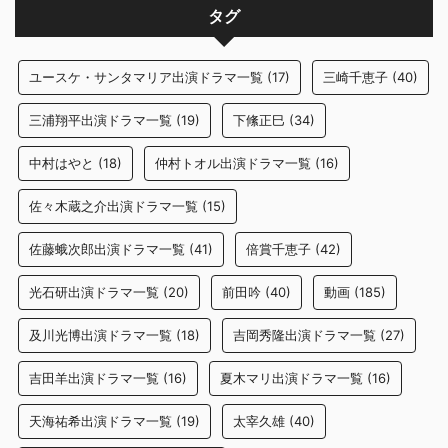
タグ
ユースケ・サンタマリア出演ドラマ一覧
(17)
三崎千恵子
(40)
三浦翔平出演ドラマ一覧
(19)
下絛正巳
(34)
中村はやと
(18)
仲村トオル出演ドラマ一覧
(16)
佐々木蔵之介出演ドラマ一覧
(15)
佐藤蛾次郎出演ドラマ一覧
(41)
倍賞千恵子
(42)
光石研出演ドラマ一覧
(20)
前田吟
(40)
動画
(185)
及川光博出演ドラマ一覧
(18)
吉岡秀隆出演ドラマ一覧
(27)
吉田羊出演ドラマ一覧
(16)
夏木マリ出演ドラマ一覧
(16)
天海祐希出演ドラマ一覧
(19)
太宰久雄
(40)