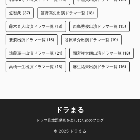
笠智衆
(37)
笹野高史出演ドラマ一覧
(18)
藤木直人出演ドラマ一覧
(18)
西島秀俊出演ドラマ一覧
(15)
要潤出演ドラマ一覧
(16)
谷原章介出演ドラマ一覧
(19)
遠藤憲一出演ドラマ一覧
(21)
間宮祥太朗出演ドラマ一覧
(18)
高橋一生出演ドラマ一覧
(15)
麻生祐未出演ドラマ一覧
(16)
ドラまる
ドラマ見放題動画を楽しむためのブログ
© 2025 ドラまる