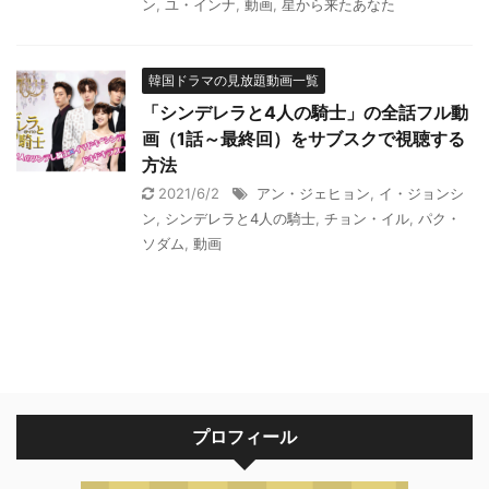
ン
,
ユ・インナ
,
動画
,
星から来たあなた
韓国ドラマの見放題動画一覧
「シンデレラと4人の騎士」の全話フル動
画（1話～最終回）をサブスクで視聴する
方法
2021/6/2
アン・ジェヒョン
,
イ・ジョンシ
ン
,
シンデレラと4人の騎士
,
チョン・イル
,
パク・
ソダム
,
動画
プロフィール