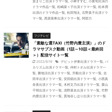
賀まりこ出演ドラマ一覧
,
小林すすむ
,
小栗旬出演の
ドラマ作品一覧
,
松嶋菜々子出演ドラマ一覧
,
松本潤
出演のドラマ作品一覧
,
松田翔太
,
石野真子出演ドラ
マ一覧
,
西原亜希出演ドラマ一覧
,
阿部力
フジテレビ
「素敵な選TAXI（竹野内豊主演）」のド
ラマサブスク動画（1話～10話＜最終回
＞）配信サイト一覧
2022/9/19
デビット伊東出演ドラマ一覧
,
バ
カリズム出演ドラマ一覧
,
仲村トオル出演ドラマ一
覧
,
勝地涼出演ドラマ一覧
,
升毅出演ドラマ一覧
,
吉
田羊出演ドラマ一覧
,
安田顕出演ドラマ一覧
,
小西真
奈美出演ドラマ一覧
,
木村文乃出演ドラマ一覧
,
栗山
千明出演ドラマ一覧
,
清野菜名出演ドラマ一覧
,
竹野
内豊出演ドラマ一覧
,
貫地谷しほり出演ドラマ一覧