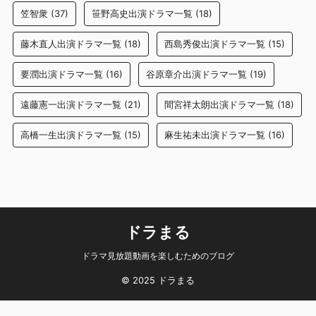
笠智衆
(37)
笹野高史出演ドラマ一覧
(18)
藤木直人出演ドラマ一覧
(18)
西島秀俊出演ドラマ一覧
(15)
要潤出演ドラマ一覧
(16)
谷原章介出演ドラマ一覧
(19)
遠藤憲一出演ドラマ一覧
(21)
間宮祥太朗出演ドラマ一覧
(18)
高橋一生出演ドラマ一覧
(15)
麻生祐未出演ドラマ一覧
(16)
ドラまる
ドラマ見放題動画を楽しむためのブログ
© 2025 ドラまる