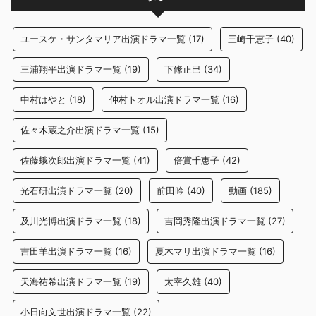
ユースケ・サンタマリア出演ドラマ一覧
(17)
三崎千恵子
(40)
三浦翔平出演ドラマ一覧
(19)
下絛正巳
(34)
中村はやと
(18)
仲村トオル出演ドラマ一覧
(16)
佐々木蔵之介出演ドラマ一覧
(15)
佐藤蛾次郎出演ドラマ一覧
(41)
倍賞千恵子
(42)
光石研出演ドラマ一覧
(20)
前田吟
(40)
動画
(185)
及川光博出演ドラマ一覧
(18)
吉岡秀隆出演ドラマ一覧
(27)
吉田羊出演ドラマ一覧
(16)
夏木マリ出演ドラマ一覧
(16)
天海祐希出演ドラマ一覧
(19)
太宰久雄
(40)
小日向文世出演ドラマ一覧
(22)