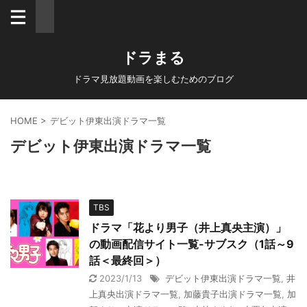
ドラまる
ドラマ見放題動画を楽しむためのブログ
HOME
>
デビット伊東出演ドラマ一覧
デビット伊東出演ドラマ一覧
TBS
ドラマ「花より男子（井上真央主演）」
の動画配信サイト一覧-サブスク（1話～9
話＜最終回＞）
2023/1/13
デビット伊東出演ドラマ一覧
,
井
上真央出演ドラマ一覧
,
加藤貴子出演ドラマ一覧
,
加