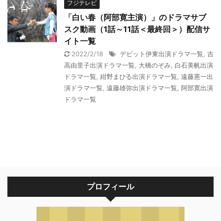
フジテレビ
「白い春（阿部寛主演）」のドラマサブ
スク動画（1話～11話＜最終回＞）配信サ
イト一覧
2022/2/18
デビット伊東出演ドラマ一覧
,
吉
高由里子出演ドラマ一覧
,
大橋のぞみ
,
白石美帆出演
ドラマ一覧
,
紺野まひる出演ドラマ一覧
,
遠藤憲一出
演ドラマ一覧
,
遠藤雄弥出演ドラマ一覧
,
阿部寛出演
ドラマ一覧
プロフィール