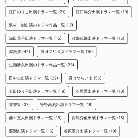
江口のりこ出演ドラマ一覧
(21)
江口洋介出演ドラマ一覧
(19)
沢村一樹出演のドラマ作品一覧
(17)
深田恭子出演ドラマ一覧
(15)
渡部篤郎出演ドラマ一覧
(15)
渥美清
(42)
濱田マリ出演ドラマ一覧
(16)
生瀬勝久出演のドラマ作品一覧
(23)
田中圭出演ドラマ一覧
(22)
男はつらいよ
(56)
石田ゆり子出演ドラマ一覧
(19)
石黒賢出演ドラマ一覧
(16)
笠智衆
(37)
笹野高史出演ドラマ一覧
(18)
藤木直人出演ドラマ一覧
(18)
西島秀俊出演ドラマ一覧
(15)
要潤出演ドラマ一覧
(16)
谷原章介出演ドラマ一覧
(19)