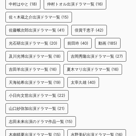
中村はやと
(18)
仲村トオル出演ドラマ一覧
(16)
佐々木蔵之介出演ドラマ一覧
(15)
佐藤蛾次郎出演ドラマ一覧
(41)
倍賞千恵子
(42)
光石研出演ドラマ一覧
(20)
前田吟
(40)
動画
(185)
及川光博出演ドラマ一覧
(18)
吉岡秀隆出演ドラマ一覧
(27)
吉田羊出演ドラマ一覧
(16)
夏木マリ出演ドラマ一覧
(16)
天海祐希出演ドラマ一覧
(19)
太宰久雄
(40)
小日向文世出演ドラマ一覧
(22)
山口紗弥加出演ドラマ一覧
(21)
志田未来出演のドラマ作品一覧
(15)
木南晴夏出演ドラマ一覧
(15)
水野美紀出演ドラマ一覧
(16)