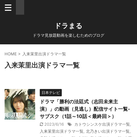
ドラまる
ドラマ見放題動画を楽しむためのブログ
HOME
>
入来茉里出演ドラマ一覧
入来茉里出演ドラマ一覧
日本テレビ
ドラマ「勝利の法廷式（志田未来主
演）」の動画（見逃し）配信サイト一覧-
サブスク（1話～10話＜最終回＞）
2023/6/16
カトウシンスケ出演ドラマ一覧
,
入来茉里出演ドラマ一覧
,
北乃きい出演ドラマ一覧
,