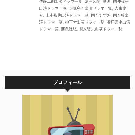
佐藤二朗出演ドラマ一覧
,
冨浦智嗣
,
動画
,
国仲涼子
出演ドラマ一覧
,
大塚寧々出演ドラマ一覧
,
大東俊
介
,
山本裕典出演ドラマ一覧
,
岡本あずさ
,
岡本玲出
演ドラマ一覧
,
柳下大出演ドラマ一覧
,
瀬戸康史出演
ドラマ一覧
,
西島隆弘
,
賀来賢人出演ドラマ一覧
プロフィール