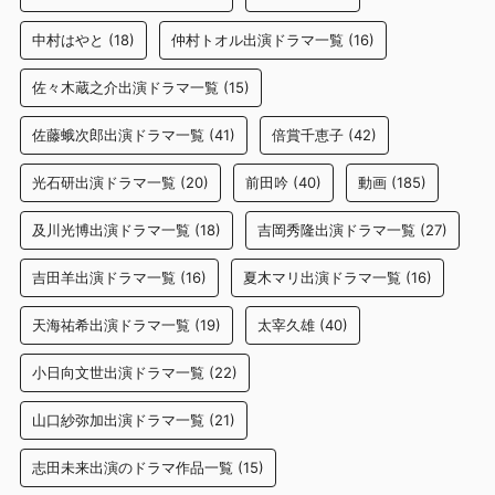
中村はやと
(18)
仲村トオル出演ドラマ一覧
(16)
佐々木蔵之介出演ドラマ一覧
(15)
佐藤蛾次郎出演ドラマ一覧
(41)
倍賞千恵子
(42)
光石研出演ドラマ一覧
(20)
前田吟
(40)
動画
(185)
及川光博出演ドラマ一覧
(18)
吉岡秀隆出演ドラマ一覧
(27)
吉田羊出演ドラマ一覧
(16)
夏木マリ出演ドラマ一覧
(16)
天海祐希出演ドラマ一覧
(19)
太宰久雄
(40)
小日向文世出演ドラマ一覧
(22)
山口紗弥加出演ドラマ一覧
(21)
志田未来出演のドラマ作品一覧
(15)