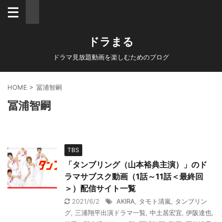
ドラまる
ドラマ見放題動画を楽しむためのブログ
HOME
>
冨浦智嗣
冨浦智嗣
TBS
「タンブリング（山本裕典主演）」のド
ラマサブスク動画（1話～11話＜最終回
＞）配信サイト一覧
2021/6/2
AKIRA
,
タモト清嵐
,
タンブリン
グ
,
三浦翔平出演ドラマ一覧
,
中土居宏宜
,
伊阪達也
,