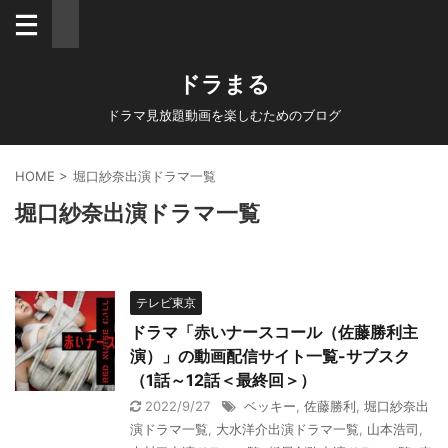
ドラまる
ドラマ見放題動画を楽しむためのブログ
HOME
>
堀口紗奈出演ドラマ一覧
堀口紗奈出演ドラマ一覧
テレビ東京
ドラマ「赤いナースコール（佐藤勝利主
演）」の動画配信サイト一覧-サブスク
（1話～12話＜最終回＞）
2022/9/27
ベッキー
,
佐藤勝利
,
堀口紗奈出
演ドラマ一覧
,
大水洋介出演ドラマ一覧
,
山本浩司
,