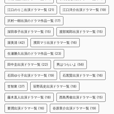
江口のりこ出演ドラマ一覧
(21)
江口洋介出演ドラマ一覧
(19)
沢村一樹出演のドラマ作品一覧
(17)
深田恭子出演ドラマ一覧
(15)
渡部篤郎出演ドラマ一覧
(15)
渥美清
(42)
濱田マリ出演ドラマ一覧
(16)
生瀬勝久出演のドラマ作品一覧
(23)
田中圭出演ドラマ一覧
(22)
男はつらいよ
(56)
石田ゆり子出演ドラマ一覧
(19)
石黒賢出演ドラマ一覧
(16)
笠智衆
(37)
笹野高史出演ドラマ一覧
(18)
藤木直人出演ドラマ一覧
(18)
西島秀俊出演ドラマ一覧
(15)
要潤出演ドラマ一覧
(16)
谷原章介出演ドラマ一覧
(19)