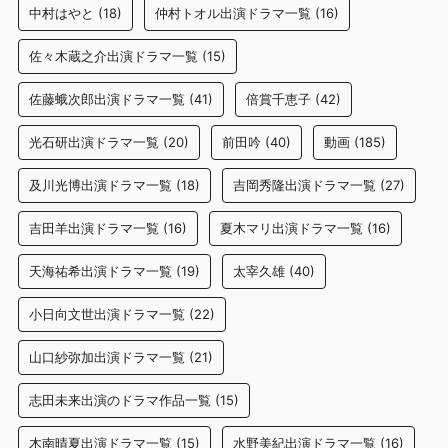
中村はやと
(18)
仲村トオル出演ドラマ一覧
(16)
佐々木蔵之介出演ドラマ一覧
(15)
佐藤蛾次郎出演ドラマ一覧
(41)
倍賞千恵子
(42)
光石研出演ドラマ一覧
(20)
前田吟
(40)
動画
(185)
及川光博出演ドラマ一覧
(18)
吉岡秀隆出演ドラマ一覧
(27)
吉田羊出演ドラマ一覧
(16)
夏木マリ出演ドラマ一覧
(16)
天海祐希出演ドラマ一覧
(19)
太宰久雄
(40)
小日向文世出演ドラマ一覧
(22)
山口紗弥加出演ドラマ一覧
(21)
志田未来出演のドラマ作品一覧
(15)
木南晴夏出演ドラマ一覧
(15)
水野美紀出演ドラマ一覧
(16)