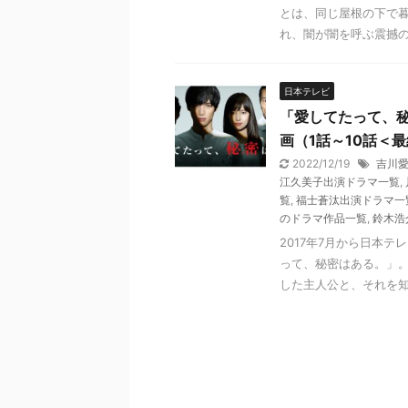
とは、同じ屋根の下で暮
れ、闇が闇を呼ぶ震撼のク
日本テレビ
「愛してたって、
画（1話～10話＜
2022/12/19
吉川
江久美子出演ドラマ一覧
,
覧
,
福士蒼汰出演ドラマ一
のドラマ作品一覧
,
鈴木浩
2017年7月から日本
って、秘密はある。」。
した主人公と、それを知ら