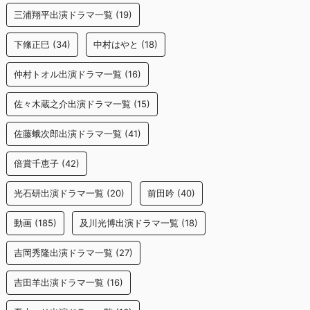
三浦翔平出演ドラマ一覧
(19)
下絛正巳
(34)
中村はやと
(18)
仲村トオル出演ドラマ一覧
(16)
佐々木蔵之介出演ドラマ一覧
(15)
佐藤蛾次郎出演ドラマ一覧
(41)
倍賞千恵子
(42)
光石研出演ドラマ一覧
(20)
前田吟
(40)
動画
(185)
及川光博出演ドラマ一覧
(18)
吉岡秀隆出演ドラマ一覧
(27)
吉田羊出演ドラマ一覧
(16)