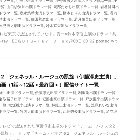
ラマ一覧
,
小澤廉出演ドラマ一覧
,
小野塚勇人出演のドラマ作品一覧
,
小
一覧
,
山口紗弥加出演ドラマ一覧
,
岡部たかし出演ドラマ一覧
,
岩谷健司出
ドラマ一覧
,
森永悠希出演ドラマ一覧
,
橋本じゅん出演ドラマ一覧
,
瀧内
椿出演ドラマ一覧
,
細田善彦出演ドラマ一覧
,
若月佑美出演ドラマ一覧
,
里見浩太朗出演ドラマ一覧
,
鈴木京香出演ドラマ一覧
からテレビ東京で放送されていた中井貴一×鈴木京香主演のドラマ「共
ray BOX/Ｂｌｕ−ｒａｙ Ｄｉｓｃ/PCXE-60192 posted wit
タ2 ジェネラル・ルージュの凱旋（伊藤淳史主演）」
画（1話～12話＜最終回＞）配信サイト一覧
オル出演ドラマ一覧
,
伊藤淳史出演ドラマ一覧
,
利重剛出演ドラマ一覧
,
名取裕子出演ドラマ一覧
,
堀部圭亮出演ドラマ一覧
,
戸次重幸出演ドラマ
一覧
,
松坂桃李出演ドラマ一覧
,
林隆三出演ドラマ一覧
,
浅見れいな出演
ドラマ一覧
,
竹内太郎出演ドラマ一覧
,
西島秀俊出演ドラマ一覧
,
足立理
フジテレビで放送された伊藤淳史主演のドラマ「チーム・バチスタ2
凱旋」。 ドラマ「チーム・バチスタ2 ジェネラル・ルージュの