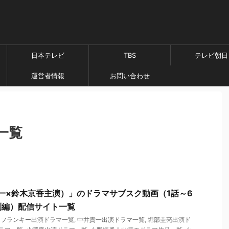
日本テレビ
TBS
テレビ朝日
運営者情報
お問い合わせ
一覧
一×鈴木京香主演）」のドラマサブスク動画（1話～6
別編）配信サイト一覧
・フランキー出演ドラマ一覧
,
中井貴一出演ドラマ一覧
,
堀部圭亮出演ド