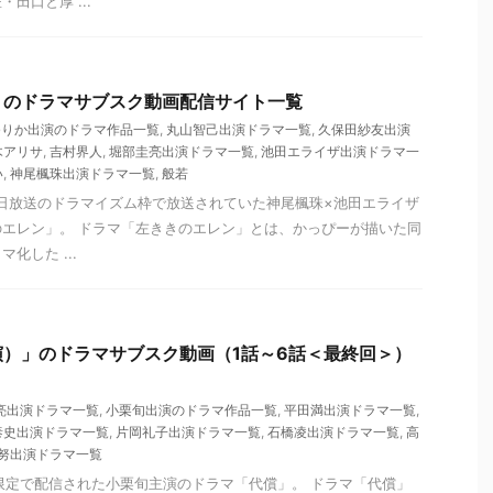
田口と厚 ...
」のドラマサブスク動画配信サイト一覧
ゆりか出演のドラマ作品一覧
,
丸山智己出演ドラマ一覧
,
久保田紗友出演
木アリサ
,
吉村界人
,
堀部圭亮出演ドラマ一覧
,
池田エライザ出演ドラマ一
い
,
神尾楓珠出演ドラマ一覧
,
般若
から毎日放送のドラマイズム枠で放送されていた神尾楓珠×池田エライザ
エレン」。 ドラマ「左ききのエレン」とは、かっぴーが描いた同
化した ...
）」のドラマサブスク動画（1話～6話＜最終回＞）
亮出演ドラマ一覧
,
小栗旬出演のドラマ作品一覧
,
平田満出演ドラマ一覧
,
泰史出演ドラマ一覧
,
片岡礼子出演ドラマ一覧
,
石橋凌出演ドラマ一覧
,
高
努出演ドラマ一覧
ット限定で配信された小栗旬主演のドラマ「代償」。 ドラマ「代償」