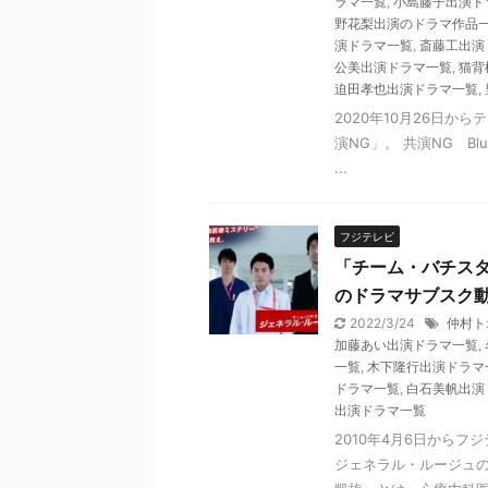
ラマ一覧
,
小島藤子出演ド
野花梨出演のドラマ作品
演ドラマ一覧
,
斎藤工出演
公美出演ドラマ一覧
,
猫背
迫田孝也出演ドラマ一覧
,
2020年10月26日
演NG」。 共演NG Blu-
...
フジテレビ
「チーム・バチス
のドラマサブスク動
2022/3/24
仲村ト
加藤あい出演ドラマ一覧
,
一覧
,
木下隆行出演ドラマ
ドラマ一覧
,
白石美帆出演
出演ドラマ一覧
2010年4月6日から
ジェネラル・ルージュの