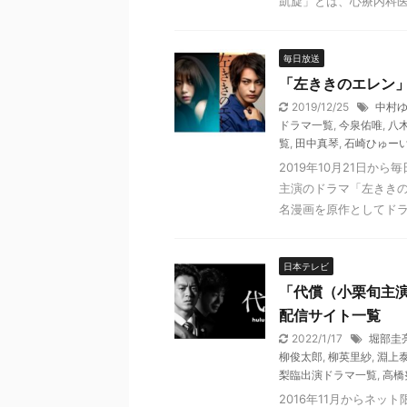
凱旋」とは、心療内科医・
毎日放送
「左ききのエレン
2019/12/25
中村
ドラマ一覧
,
今泉佑唯
,
八
覧
,
田中真琴
,
石崎ひゅー
2019年10月21日
主演のドラマ「左ききの
名漫画を原作としてドラマ
日本テレビ
「代償（小栗旬主演
配信サイト一覧
2022/1/17
堀部圭
柳俊太郎
,
柳英里紗
,
淵上
梨臨出演ドラマ一覧
,
高橋
2016年11月からネ