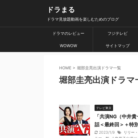
ドラまる
ドラマ見放題動画を楽しむためのブログ
ドラマのレビュー
フジテレビ
WOWOW
サイトマップ
HOME
>
堀部圭亮出演ドラマ一覧
堀部圭亮出演ドラマ
テレビ東京
「共演NG（中井貴
話＜最終回＞＋特
2023/1/9
リリー