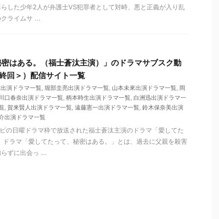
らした少年2人が弁護士VS犯罪者として対峙、悪と正義が入り乱
ライムサ ...
秘密はある。（福士蒼汰主演）」のドラマサブスク動
最終回＞）配信サイト一覧
愛出演ドラマ一覧
,
堀部圭亮出演ドラマ一覧
,
山本未來出演ドラマ一覧
,
岡
川口春奈出演ドラマ一覧
,
柄本時生出演ドラマ一覧
,
白洲迅出演ドラマ一
覧
,
賀来賢人出演ドラマ一覧
,
遠藤憲一出演ドラマ一覧
,
鈴木保奈美出演
介出演ドラマ一覧
テレビの日曜ドラマ枠で放送された福士蒼汰主演のドラマ「愛してた
 ドラマ「愛してたって、秘密はある。」とは、過去に父親を殺害
ずに出会っ ...