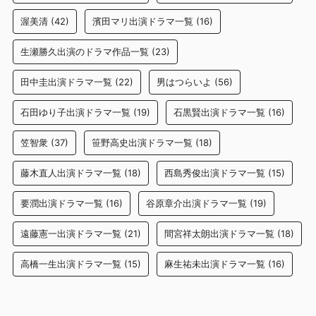
渥美清
(42)
濱田マリ出演ドラマ一覧
(16)
生瀬勝久出演のドラマ作品一覧
(23)
田中圭出演ドラマ一覧
(22)
男はつらいよ
(56)
石田ゆり子出演ドラマ一覧
(19)
石黒賢出演ドラマ一覧
(16)
笠智衆
(37)
笹野高史出演ドラマ一覧
(18)
藤木直人出演ドラマ一覧
(18)
西島秀俊出演ドラマ一覧
(15)
要潤出演ドラマ一覧
(16)
谷原章介出演ドラマ一覧
(19)
遠藤憲一出演ドラマ一覧
(21)
間宮祥太朗出演ドラマ一覧
(18)
高橋一生出演ドラマ一覧
(15)
麻生祐未出演ドラマ一覧
(16)