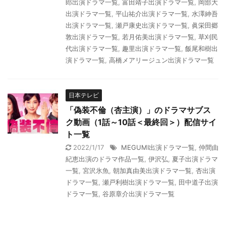
郎出演ドラマ一覧
,
富田靖子出演ドラマ一覧
,
岡部大
出演ドラマ一覧
,
平山祐介出演ドラマ一覧
,
水澤紳吾
出演ドラマ一覧
,
瀬戸康史出演ドラマ一覧
,
眞栄田郷
敦出演ドラマ一覧
,
若月佑美出演ドラマ一覧
,
草刈民
代出演ドラマ一覧
,
趣里出演ドラマ一覧
,
飯尾和樹出
演ドラマ一覧
,
高橋メアリージュン出演ドラマ一覧
日本テレビ
「偽装不倫（杏主演）」のドラマサブス
ク動画（1話～10話＜最終回＞）配信サイ
ト一覧
2022/1/17
MEGUMI出演ドラマ一覧
,
仲間由
紀恵出演のドラマ作品一覧
,
伊沢弘
,
夏子出演ドラマ
一覧
,
宮沢氷魚
,
朝加真由美出演ドラマ一覧
,
杏出演
ドラマ一覧
,
瀬戸利樹出演ドラマ一覧
,
田中道子出演
ドラマ一覧
,
谷原章介出演ドラマ一覧