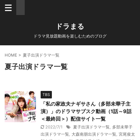
ドラまる
ドラマ見放題動画を楽しむためのブログ
HOME
>
夏子出演ドラマ一覧
夏子出演ドラマ一覧
TBS
「私の家政夫ナギサさん（多部未華子主
演）」のドラマサブスク動画（1話～9話
＜最終回＞）配信サイト一覧
2022/7/1
夏子出演ドラマ一覧
,
多部未華子
出演ドラマ一覧
,
大森南朋出演ドラマ一覧
,
宮尾俊太