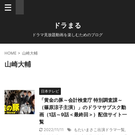
ドラまる
ドラマ見放題動画を楽しむためのブログ
HOME
>
山崎大輔
山崎大輔
日本テレビ
「黄金の豚～会計検査庁 特別調査課～
（篠原涼子主演）」のドラマサブスク動
画（1話～9話＜最終回＞）配信サイト一
覧
2022/11/11
もたいまさこ出演ドラマ一覧
,