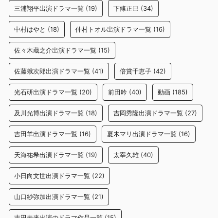
三浦翔平出演ドラマ一覧
(19)
下絛正巳
(34)
中村はやと
(18)
仲村トオル出演ドラマ一覧
(16)
佐々木蔵之介出演ドラマ一覧
(15)
佐藤蛾次郎出演ドラマ一覧
(41)
倍賞千恵子
(42)
光石研出演ドラマ一覧
(20)
前田吟
(40)
動画
(185)
及川光博出演ドラマ一覧
(18)
吉岡秀隆出演ドラマ一覧
(27)
吉田羊出演ドラマ一覧
(16)
夏木マリ出演ドラマ一覧
(16)
天海祐希出演ドラマ一覧
(19)
太宰久雄
(40)
小日向文世出演ドラマ一覧
(22)
山口紗弥加出演ドラマ一覧
(21)
志田未来出演のドラマ作品一覧
(15)