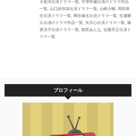
大泉洋出演ドラマ一覧
,
宇津井健出演のドラマ作品
一覧
,
山口紗弥加出演ドラマ一覧
,
山崎大輔
,
岡田将
生出演ドラマ一覧
,
桐谷健太出演ドラマ一覧
,
生瀬勝
久出演のドラマ作品一覧
,
矢沢心出演ドラマ一覧
,
篠
原涼子出演ドラマ一覧
,
能世あんな
,
近藤芳正出演ド
ラマ一覧
プロフィール