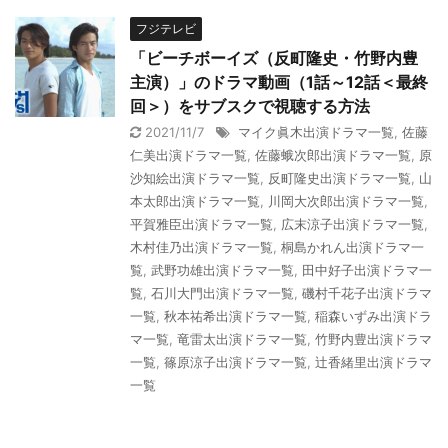
フジテレビ
「ビーチボーイズ（反町隆史・竹野内豊
主演）」のドラマ動画（1話～12話＜最終
回＞）をサブスクで視聴する方法
2021/11/7
マイク眞木出演ドラマ一覧
,
佐藤
仁美出演ドラマ一覧
,
佐藤蛾次郎出演ドラマ一覧
,
原
沙知絵出演ドラマ一覧
,
反町隆史出演ドラマ一覧
,
山
本太郎出演ドラマ一覧
,
川岡大次郎出演ドラマ一覧
,
平賀雅臣出演ドラマ一覧
,
広末涼子出演ドラマ一覧
,
木村佳乃出演ドラマ一覧
,
桐島かれん出演ドラマ一
覧
,
武野功雄出演ドラマ一覧
,
田中好子出演ドラマ一
覧
,
石川大門出演ドラマ一覧
,
磯村千花子出演ドラマ
一覧
,
秋本祐希出演ドラマ一覧
,
稲森いずみ出演ドラ
マ一覧
,
竜雷太出演ドラマ一覧
,
竹野内豊出演ドラマ
一覧
,
篠原涼子出演ドラマ一覧
,
辻香緒里出演ドラマ
一覧