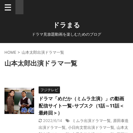
ドラまる
ドラマ見放題動画を楽しむためのブログ
HOME
>
山本太郎出演ドラマ一覧
山本太郎出演ドラマ一覧
フジテレビ
ドラマ「めだか（ミムラ主演）」の動画
配信サイト一覧-サブスク（1話～11話＜
最終回＞）
2022/6/14
ミムラ出演ドラマ一覧
,
原田泰造
出演ドラマ一覧
,
小日向文世出演ドラマ一覧
,
山本太