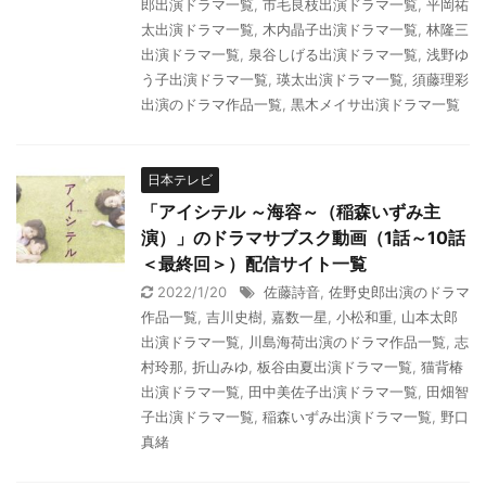
郎出演ドラマ一覧
,
市毛良枝出演ドラマ一覧
,
平岡祐
太出演ドラマ一覧
,
木内晶子出演ドラマ一覧
,
林隆三
出演ドラマ一覧
,
泉谷しげる出演ドラマ一覧
,
浅野ゆ
う子出演ドラマ一覧
,
瑛太出演ドラマ一覧
,
須藤理彩
出演のドラマ作品一覧
,
黒木メイサ出演ドラマ一覧
日本テレビ
「アイシテル ～海容～（稲森いずみ主
演）」のドラマサブスク動画（1話～10話
＜最終回＞）配信サイト一覧
2022/1/20
佐藤詩音
,
佐野史郎出演のドラマ
作品一覧
,
吉川史樹
,
嘉数一星
,
小松和重
,
山本太郎
出演ドラマ一覧
,
川島海荷出演のドラマ作品一覧
,
志
村玲那
,
折山みゆ
,
板谷由夏出演ドラマ一覧
,
猫背椿
出演ドラマ一覧
,
田中美佐子出演ドラマ一覧
,
田畑智
子出演ドラマ一覧
,
稲森いずみ出演ドラマ一覧
,
野口
真緒