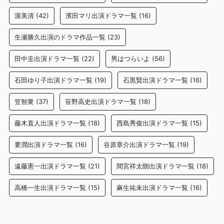
渥美清
(42)
濱田マリ出演ドラマ一覧
(16)
生瀬勝久出演のドラマ作品一覧
(23)
田中圭出演ドラマ一覧
(22)
男はつらいよ
(56)
石田ゆり子出演ドラマ一覧
(19)
石黒賢出演ドラマ一覧
(16)
笠智衆
(37)
笹野高史出演ドラマ一覧
(18)
藤木直人出演ドラマ一覧
(18)
西島秀俊出演ドラマ一覧
(15)
要潤出演ドラマ一覧
(16)
谷原章介出演ドラマ一覧
(19)
遠藤憲一出演ドラマ一覧
(21)
間宮祥太朗出演ドラマ一覧
(18)
高橋一生出演ドラマ一覧
(15)
麻生祐未出演ドラマ一覧
(16)