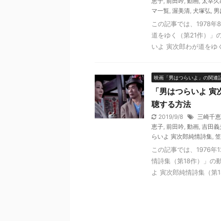
恵子
,
前田吟
,
動画
,
太宰久
マ一覧
,
渥美清
,
犬塚弘
,
男
この記事では、1978
道をゆく（第21作）」
いよ 寅次郎わが道をゆく（
映画「男はつらいよ」の関連
「男はつらいよ 寅
聴する方法
2019/9/8
三崎千恵
恵子
,
前田吟
,
動画
,
吉田義
らいよ 寅次郎純情詩集
,
笠
この記事では、1976
情詩集（第18作）」の
よ 寅次郎純情詩集（第18作