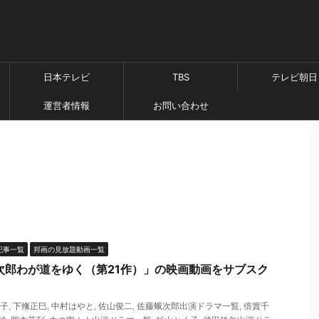
日本テレビ
TBS
テレビ朝日
運営者情報
お問い合わせ
記事一覧
邦画の見放題動画一覧
次郎わが道をゆく（第21作）」の映画動画をサブスク
子
,
下絛正巳
,
中村はやと
,
佐山俊二
,
佐藤蛾次郎出演ドラマ一覧
,
倍賞千