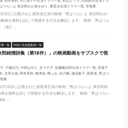
雄
,
岡本茉利
,
木の実ナナ出演ドラマ一覧
,
杉山とく子
,
武田鉄矢出演ドラ
はつらいよ 寅次郎わが道をゆく
,
竜雷太出演ドラマ一覧
,
笠智衆
年8月5日に公開された渥美清主演の映画「男はつらいよ 寅次郎わが
の動画を無料お試しで視聴する方法を解説します。 映画「男はつら
第2 ...
記事一覧
邦画の見放題動画一覧
次郎純情詩集（第18作）」の映画動画をサブスクで視
子
,
下絛正巳
,
中村はやと
,
京マチ子
,
佐藤蛾次郎出演ドラマ一覧
,
倍賞千
夫
,
太宰久雄
,
岡本茉利
,
梅津栄
,
檀ふみ
,
永六輔
,
浦辺粂子
,
渥美清
,
男はつ
智衆
年12月25日に公開された渥美清主演の映画「男はつらいよ 寅次郎純
動画を無料お試しで視聴する方法を解説します。 映画「男はつらい
 ...