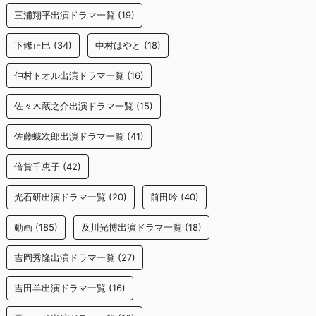
三浦翔平出演ドラマ一覧
(19)
下絛正巳
(34)
中村はやと
(18)
仲村トオル出演ドラマ一覧
(16)
佐々木蔵之介出演ドラマ一覧
(15)
佐藤蛾次郎出演ドラマ一覧
(41)
倍賞千恵子
(42)
光石研出演ドラマ一覧
(20)
前田吟
(40)
動画
(185)
及川光博出演ドラマ一覧
(18)
吉岡秀隆出演ドラマ一覧
(27)
吉田羊出演ドラマ一覧
(16)