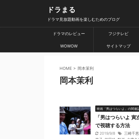
ドラまる
ドラマ見放題動画を楽しむためのブログ
ドラマのレビュー
フジテレビ
WOWOW
サイトマップ
HOME
>
岡本茉利
岡本茉利
映画「男はつらいよ」の関連
「男はつらいよ 寅
で視聴する方法
2019/9/8
三崎千恵