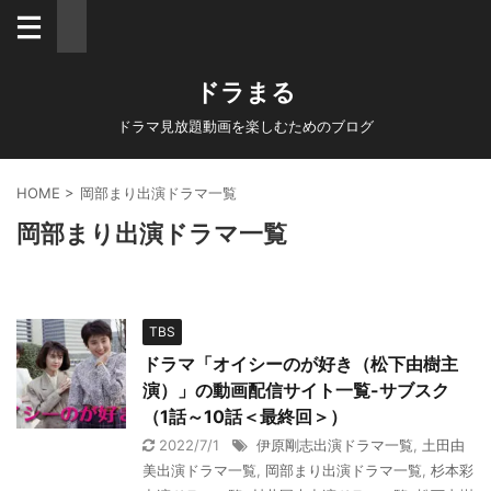
ドラまる
ドラマ見放題動画を楽しむためのブログ
HOME
>
岡部まり出演ドラマ一覧
岡部まり出演ドラマ一覧
TBS
ドラマ「オイシーのが好き（松下由樹主
演）」の動画配信サイト一覧-サブスク
（1話～10話＜最終回＞）
2022/7/1
伊原剛志出演ドラマ一覧
,
土田由
美出演ドラマ一覧
,
岡部まり出演ドラマ一覧
,
杉本彩