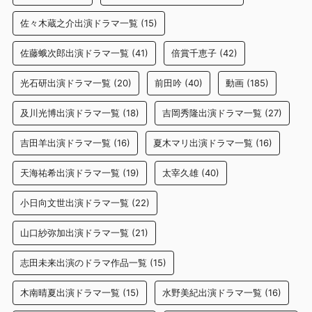
佐々木蔵之介出演ドラマ一覧
(15)
佐藤蛾次郎出演ドラマ一覧
(41)
倍賞千恵子
(42)
光石研出演ドラマ一覧
(20)
前田吟
(40)
動画
(185)
及川光博出演ドラマ一覧
(18)
吉岡秀隆出演ドラマ一覧
(27)
吉田羊出演ドラマ一覧
(16)
夏木マリ出演ドラマ一覧
(16)
天海祐希出演ドラマ一覧
(19)
太宰久雄
(40)
小日向文世出演ドラマ一覧
(22)
山口紗弥加出演ドラマ一覧
(21)
志田未来出演のドラマ作品一覧
(15)
木南晴夏出演ドラマ一覧
(15)
水野美紀出演ドラマ一覧
(16)