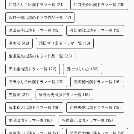
江口のりこ出演ドラマ一覧
(21)
江口洋介出演ドラマ一覧
(19)
沢村一樹出演のドラマ作品一覧
(17)
深田恭子出演ドラマ一覧
(15)
渡部篤郎出演ドラマ一覧
(15)
渥美清
(42)
濱田マリ出演ドラマ一覧
(16)
生瀬勝久出演のドラマ作品一覧
(23)
田中圭出演ドラマ一覧
(22)
男はつらいよ
(56)
石田ゆり子出演ドラマ一覧
(19)
石黒賢出演ドラマ一覧
(16)
笠智衆
(37)
笹野高史出演ドラマ一覧
(18)
藤木直人出演ドラマ一覧
(18)
西島秀俊出演ドラマ一覧
(15)
要潤出演ドラマ一覧
(16)
谷原章介出演ドラマ一覧
(19)
遠藤憲一出演ドラマ一覧
(21)
間宮祥太朗出演ドラマ一覧
(18)