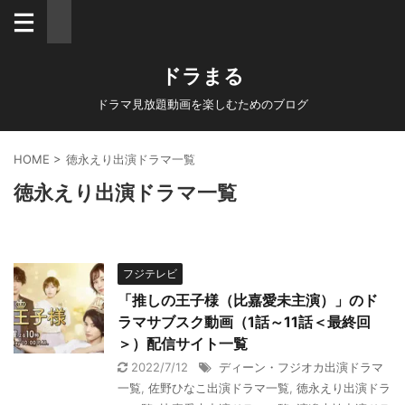
ドラまる
ドラマ見放題動画を楽しむためのブログ
HOME
>
徳永えり出演ドラマ一覧
徳永えり出演ドラマ一覧
フジテレビ
「推しの王子様（比嘉愛未主演）」のド
ラマサブスク動画（1話～11話＜最終回
＞）配信サイト一覧
2022/7/12
ディーン・フジオカ出演ドラマ
一覧
,
佐野ひなこ出演ドラマ一覧
,
徳永えり出演ドラ