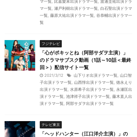
マ一覧
,
比嘉愛未出演ドラマ一覧
,
渡邊圭祐出演ドラ
マ一覧
,
瀬戸利樹出演ドラマ一覧
,
白石聖出演ドラマ
一覧
,
藤原大祐出演ドラマ一覧
,
谷恭輔出演ドラマ一
覧
フジテレビ
「心がポキッとね（阿部サダヲ主演）」
のドラマサブスク動画（1話～10話＜最終
回＞）配信サイト一覧
2021/3/12
山下リオ出演ドラマ一覧
,
山口智
子出演ドラマ一覧
,
山西惇出演ドラマ一覧
,
徳永えり
出演ドラマ一覧
,
水原希子出演ドラマ一覧
,
永瀬匡出
演ドラマ一覧
,
池津祥子出演ドラマ一覧
,
藤木直人出
演ドラマ一覧
,
阿部サダヲ出演ドラマ一覧
テレビ東京
「ヘッドハンター（江口洋介主演）」の