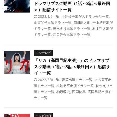
ドラマサブスク動画（1話～8話＜最終回
＞）配信サイト一覧
2023/1/9
小池栄子出演のドラマ作品一覧
,
山賀琴子出演ドラマ一覧
,
岡田龍太郎
,
平山浩行出演
ドラマ一覧
,
徳永えり出演ドラマ一覧
,
杉本哲太出演
ドラマ一覧
,
江口洋介出演ドラマ一覧
フジテレビ
「リカ（高岡早紀主演）」のドラマサブ
スク動画（1話～8話＜最終回＞）配信サ
イト一覧
2022/8/9
夏菜出演ドラマ一覧
,
大谷亮平出
演ドラマ一覧
,
小池徹平出演ドラマ一覧
,
徳永えり出
演ドラマ一覧
,
柏原収史
,
西岡徳馬
,
高岡早紀出演ド
ラマ一覧
テレビ朝日