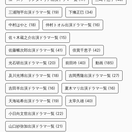
三浦翔平出演ドラマ一覧
(19)
下絛正巳
(34)
中村はやと
(18)
仲村トオル出演ドラマ一覧
(16)
佐々木蔵之介出演ドラマ一覧
(15)
佐藤蛾次郎出演ドラマ一覧
(41)
倍賞千恵子
(42)
光石研出演ドラマ一覧
(20)
前田吟
(40)
動画
(185)
及川光博出演ドラマ一覧
(18)
吉岡秀隆出演ドラマ一覧
(27)
吉田羊出演ドラマ一覧
(16)
夏木マリ出演ドラマ一覧
(16)
天海祐希出演ドラマ一覧
(19)
太宰久雄
(40)
小日向文世出演ドラマ一覧
(22)
山口紗弥加出演ドラマ一覧
(21)