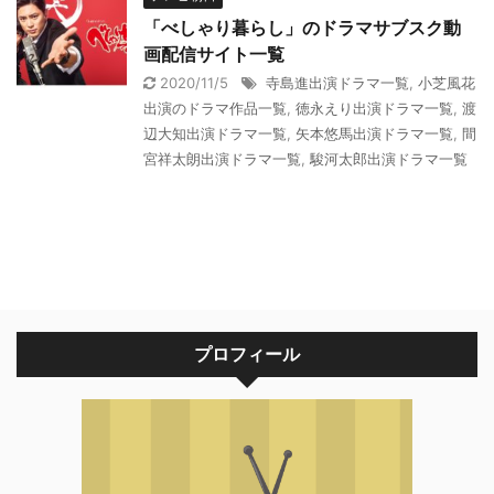
「べしゃり暮らし」のドラマサブスク動
画配信サイト一覧
2020/11/5
寺島進出演ドラマ一覧
,
小芝風花
出演のドラマ作品一覧
,
徳永えり出演ドラマ一覧
,
渡
辺大知出演ドラマ一覧
,
矢本悠馬出演ドラマ一覧
,
間
宮祥太朗出演ドラマ一覧
,
駿河太郎出演ドラマ一覧
プロフィール