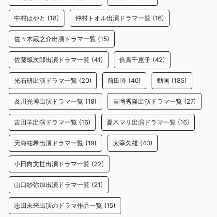
中村はやと
(18)
仲村トオル出演ドラマ一覧
(16)
佐々木蔵之介出演ドラマ一覧
(15)
佐藤蛾次郎出演ドラマ一覧
(41)
倍賞千恵子
(42)
光石研出演ドラマ一覧
(20)
前田吟
(40)
動画
(185)
及川光博出演ドラマ一覧
(18)
吉岡秀隆出演ドラマ一覧
(27)
吉田羊出演ドラマ一覧
(16)
夏木マリ出演ドラマ一覧
(16)
天海祐希出演ドラマ一覧
(19)
太宰久雄
(40)
小日向文世出演ドラマ一覧
(22)
山口紗弥加出演ドラマ一覧
(21)
志田未来出演のドラマ作品一覧
(15)