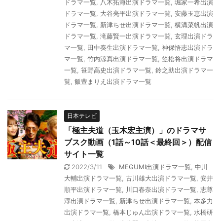
ドラマ一覧
,
八木拓海出演ドラマ一覧
,
堀家一希出演
ドラマ一覧
,
大谷亮平出演ドラマ一覧
,
安藤玉恵出演
ドラマ一覧
,
新津ちせ出演ドラマ一覧
,
横溝菜帆出演
ドラマ一覧
,
滝藤賢一出演ドラマ一覧
,
玄理出演ドラ
マ一覧
,
田中奏生出演ドラマ一覧
,
神保悟志出演ドラ
マ一覧
,
竹内涼真出演ドラマ一覧
,
笠松将出演ドラマ
一覧
,
笹野高史出演ドラマ一覧
,
鈴之助出演ドラマ一
覧
,
飯豊まりえ出演ドラマ一覧
日本テレビ
「極主夫道（玉木宏主演）」のドラマサ
ブスク動画（1話～10話＜最終回＞）配信
サイト一覧
2022/3/11
MEGUMI出演ドラマ一覧
,
中川
大輔出演ドラマ一覧
,
古川雄大出演ドラマ一覧
,
安井
順平出演ドラマ一覧
,
川口春奈出演ドラマ一覧
,
志尊
淳出演ドラマ一覧
,
新津ちせ出演ドラマ一覧
,
本多力
出演ドラマ一覧
,
橋本じゅん出演ドラマ一覧
,
水橋研