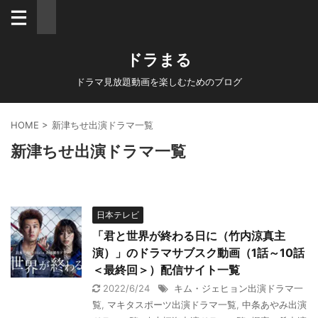
ドラまる
ドラマ見放題動画を楽しむためのブログ
HOME
>
新津ちせ出演ドラマ一覧
新津ちせ出演ドラマ一覧
日本テレビ
「君と世界が終わる日に（竹内涼真主
演）」のドラマサブスク動画（1話～10話
＜最終回＞）配信サイト一覧
2022/6/24
キム・ジェヒョン出演ドラマ一
覧
,
マキタスポーツ出演ドラマ一覧
,
中条あやみ出演