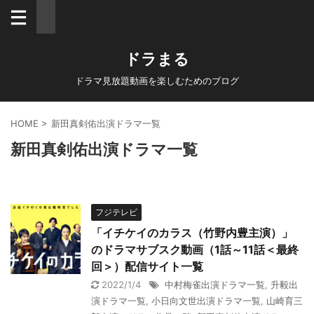
ドラまる
ドラマ見放題動画を楽しむためのブログ
HOME
>
新田真剣佑出演ドラマ一覧
新田真剣佑出演ドラマ一覧
フジテレビ
「イチケイのカラス（竹野内豊主演）」
のドラマサブスク動画（1話～11話＜最終
回＞）配信サイト一覧
2022/1/4
中村梅雀出演ドラマ一覧
,
升毅出
演ドラマ一覧
,
小日向文世出演ドラマ一覧
,
山崎育三