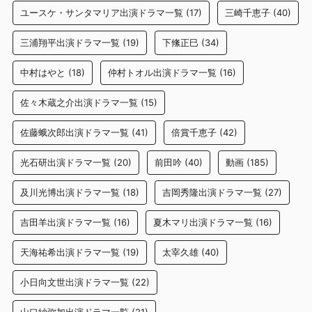
ユースケ・サンタマリア出演ドラマ一覧
(17)
三崎千恵子
(40)
三浦翔平出演ドラマ一覧
(19)
下絛正巳
(34)
中村はやと
(18)
仲村トオル出演ドラマ一覧
(16)
佐々木蔵之介出演ドラマ一覧
(15)
佐藤蛾次郎出演ドラマ一覧
(41)
倍賞千恵子
(42)
光石研出演ドラマ一覧
(20)
前田吟
(40)
動画
(185)
及川光博出演ドラマ一覧
(18)
吉岡秀隆出演ドラマ一覧
(27)
吉田羊出演ドラマ一覧
(16)
夏木マリ出演ドラマ一覧
(16)
天海祐希出演ドラマ一覧
(19)
太宰久雄
(40)
小日向文世出演ドラマ一覧
(22)