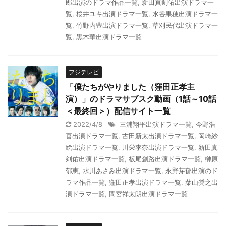
郎出演のドラマ作品一覧
,
新田真剣佑出演ドラマ一
覧
,
桜井ユキ出演ドラマ一覧
,
水谷果穂出演ドラマ一
覧
,
竹野内豊出演ドラマ一覧
,
草刈民代出演ドラマ一
覧
,
黒木華出演ドラマ一覧
フジテレビ
「僕たちがやりました（窪田正孝主
演）」のドラマサブスク動画（1話～10話
＜最終回＞）配信サイト一覧
2022/4/8
三浦翔平出演ドラマ一覧
,
今野浩
喜出演ドラマ一覧
,
古田新太出演ドラマ一覧
,
岡崎紗
絵出演ドラマ一覧
,
川栄李奈出演ドラマ一覧
,
新田真
剣佑出演ドラマ一覧
,
板尾創路出演ドラマ一覧
,
榊原
郁恵
,
水川あさみ出演ドラマ一覧
,
永野芽郁出演のド
ラマ作品一覧
,
窪田正孝出演ドラマ一覧
,
葉山奨之出
演ドラマ一覧
,
間宮祥太朗出演ドラマ一覧