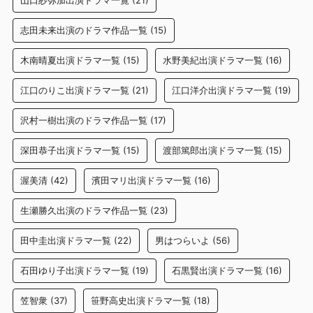
山口紗弥加出演ドラマ一覧
(21)
志田未来出演のドラマ作品一覧
(15)
木南晴夏出演ドラマ一覧
(15)
水野美紀出演ドラマ一覧
(16)
江口のりこ出演ドラマ一覧
(21)
江口洋介出演ドラマ一覧
(19)
沢村一樹出演のドラマ作品一覧
(17)
深田恭子出演ドラマ一覧
(15)
渡部篤郎出演ドラマ一覧
(15)
渥美清
(42)
濱田マリ出演ドラマ一覧
(16)
生瀬勝久出演のドラマ作品一覧
(23)
田中圭出演ドラマ一覧
(22)
男はつらいよ
(56)
石田ゆり子出演ドラマ一覧
(19)
石黒賢出演ドラマ一覧
(16)
笠智衆
(37)
笹野高史出演ドラマ一覧
(18)