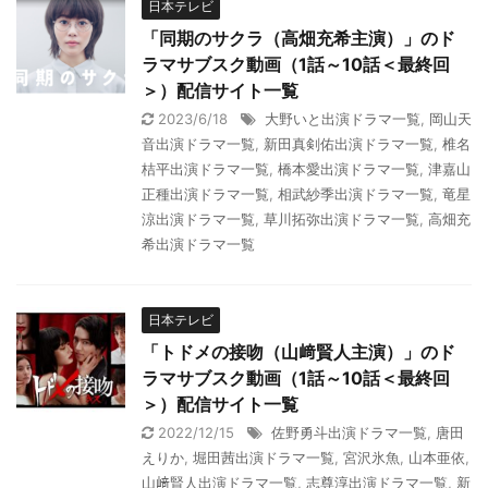
日本テレビ
「同期のサクラ（高畑充希主演）」のド
ラマサブスク動画（1話～10話＜最終回
＞）配信サイト一覧
2023/6/18
大野いと出演ドラマ一覧
,
岡山天
音出演ドラマ一覧
,
新田真剣佑出演ドラマ一覧
,
椎名
桔平出演ドラマ一覧
,
橋本愛出演ドラマ一覧
,
津嘉山
正種出演ドラマ一覧
,
相武紗季出演ドラマ一覧
,
竜星
涼出演ドラマ一覧
,
草川拓弥出演ドラマ一覧
,
高畑充
希出演ドラマ一覧
日本テレビ
「トドメの接吻（山﨑賢人主演）」のド
ラマサブスク動画（1話～10話＜最終回
＞）配信サイト一覧
2022/12/15
佐野勇斗出演ドラマ一覧
,
唐田
えりか
,
堀田茜出演ドラマ一覧
,
宮沢氷魚
,
山本亜依
,
山﨑賢人出演ドラマ一覧
,
志尊淳出演ドラマ一覧
,
新