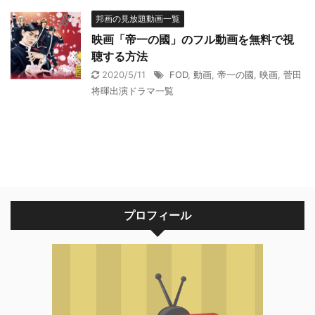
邦画の見放題動画一覧
映画「帝一の國」のフル動画を無料で視
聴する方法
2020/5/11
FOD
,
動画
,
帝一の國
,
映画
,
菅田
将暉出演ドラマ一覧
プロフィール