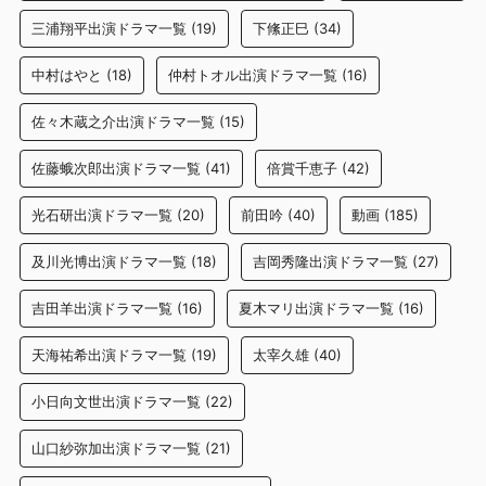
三浦翔平出演ドラマ一覧
(19)
下絛正巳
(34)
中村はやと
(18)
仲村トオル出演ドラマ一覧
(16)
佐々木蔵之介出演ドラマ一覧
(15)
佐藤蛾次郎出演ドラマ一覧
(41)
倍賞千恵子
(42)
光石研出演ドラマ一覧
(20)
前田吟
(40)
動画
(185)
及川光博出演ドラマ一覧
(18)
吉岡秀隆出演ドラマ一覧
(27)
吉田羊出演ドラマ一覧
(16)
夏木マリ出演ドラマ一覧
(16)
天海祐希出演ドラマ一覧
(19)
太宰久雄
(40)
小日向文世出演ドラマ一覧
(22)
山口紗弥加出演ドラマ一覧
(21)