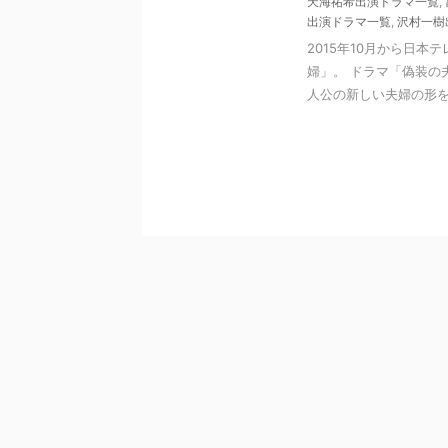
天海祐希出演ドラマ一覧
,
出演ドラマ一覧
,
沢村一樹
2015年10月から日
婦」。 ドラマ「偽装の
人公の新しい夫婦の形を描