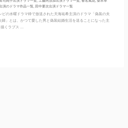
富司純子出演ドラマ一覧
,
工藤阿須加出演ドラマ一覧
,
春名風花
,
柴本幸
出演のドラマ作品一覧
,
田中要次出演ドラマ一覧
本テレビの水曜ドラマ枠で放送された天海祐希主演のドラマ「偽装の夫
夫婦」とは、かつて愛した男と偽装結婚生活を送ることになった主
くラブス ...