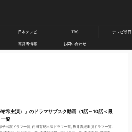
日本テレビ
TBS
テレビ朝日
運営者情報
お問い合わせ
祐希主演）」のドラマサブスク動画（1話～10話＜最
ト一覧
緑子出演ドラマ一覧
,
内田有紀出演ドラマ一覧
,
坂井真紀出演ドラマ一覧
,