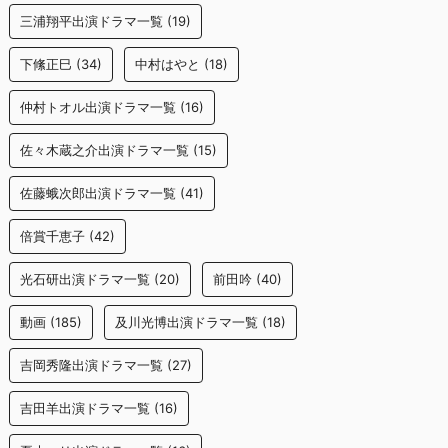
三浦翔平出演ドラマ一覧
(19)
下絛正巳
(34)
中村はやと
(18)
仲村トオル出演ドラマ一覧
(16)
佐々木蔵之介出演ドラマ一覧
(15)
佐藤蛾次郎出演ドラマ一覧
(41)
倍賞千恵子
(42)
光石研出演ドラマ一覧
(20)
前田吟
(40)
動画
(185)
及川光博出演ドラマ一覧
(18)
吉岡秀隆出演ドラマ一覧
(27)
吉田羊出演ドラマ一覧
(16)