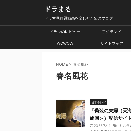
ドラまる
ドラマ見放題動画を楽しむためのブログ
ドラマのレビュー
フジテレビ
WOWOW
サイトマップ
HOME
>
春名風花
春名風花
日本テレビ
「偽装の夫婦（天海
終回＞）配信サイ
2022/3/11
キムラ