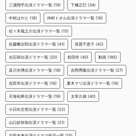
三浦翔平出演ドラマ一覧
(19)
下絛正巳
(34)
中村はやと
(18)
仲村トオル出演ドラマ一覧
(16)
佐々木蔵之介出演ドラマ一覧
(15)
佐藤蛾次郎出演ドラマ一覧
(41)
倍賞千恵子
(42)
光石研出演ドラマ一覧
(20)
前田吟
(40)
動画
(185)
及川光博出演ドラマ一覧
(18)
吉岡秀隆出演ドラマ一覧
(27)
吉田羊出演ドラマ一覧
(16)
夏木マリ出演ドラマ一覧
(16)
天海祐希出演ドラマ一覧
(19)
太宰久雄
(40)
小日向文世出演ドラマ一覧
(22)
山口紗弥加出演ドラマ一覧
(21)
志田未来出演のドラマ作品一覧
(15)