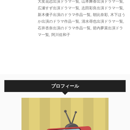
大友花恋出演ドラマ一覧
,
山本舞香出演ドラマ一覧
,
広瀬すず出演ドラマ一覧
,
志田彩良出演ドラマ一覧
,
新木優子出演のドラマ作品一覧
,
朝比奈彩
,
木下ほう
か出演のドラマ作品一覧
,
清水尋也出演ドラマ一覧
,
石井杏奈出演のドラマ作品一覧
,
箭内夢菜出演ドラ
マ一覧
,
阿川佐和子
プロフィール