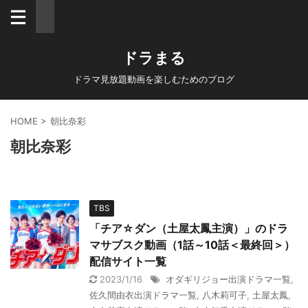
ドラまる
ドラマ見放題動画を楽しむためのブログ
HOME
>
朝比奈彩
朝比奈彩
TBS
「チア☆ダン（土屋太鳳主演）」のドラ
マサブスク動画（1話～10話＜最終回＞）
配信サイト一覧
2023/1/16
オダギリジョー出演ドラマ一覧
,
佐久間由衣出演ドラマ一覧
,
八木莉可子
,
土屋太鳳
,