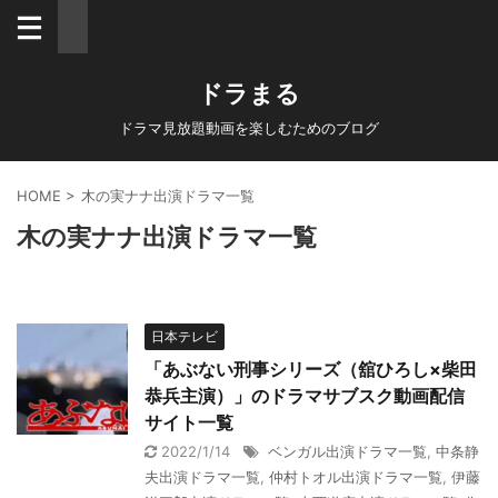
ドラまる
ドラマ見放題動画を楽しむためのブログ
HOME
>
木の実ナナ出演ドラマ一覧
木の実ナナ出演ドラマ一覧
日本テレビ
「あぶない刑事シリーズ（舘ひろし×柴田
恭兵主演）」のドラマサブスク動画配信
サイト一覧
2022/1/14
ベンガル出演ドラマ一覧
,
中条静
夫出演ドラマ一覧
,
仲村トオル出演ドラマ一覧
,
伊藤