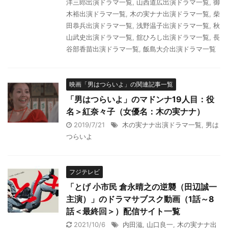
洋三郎出演ドラマ一覧
,
山西道広出演ドラマ一覧
,
御
木裕出演ドラマ一覧
,
木の実ナナ出演ドラマ一覧
,
柴
田恭兵出演ドラマ一覧
,
浅野温子出演ドラマ一覧
,
秋
山武史出演ドラマ一覧
,
舘ひろし出演ドラマ一覧
,
長
谷部香苗出演ドラマ一覧
,
飯島大介出演ドラマ一覧
映画「男はつらいよ」の関連記事一覧
「男はつらいよ」のマドンナ19人目：役
名＞紅奈々子（女優名：木の実ナナ）
2019/7/21
木の実ナナ出演ドラマ一覧
,
男は
つらいよ
フジテレビ
「とげ 小市民 倉永晴之の逆襲（田辺誠一
主演）」のドラマサブスク動画（1話～8
話＜最終回＞）配信サイト一覧
2021/10/6
内田滋
,
山口良一
,
木の実ナナ出