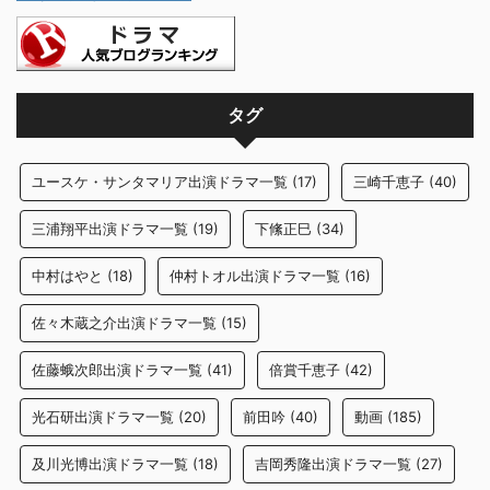
タグ
ユースケ・サンタマリア出演ドラマ一覧
(17)
三崎千恵子
(40)
三浦翔平出演ドラマ一覧
(19)
下絛正巳
(34)
中村はやと
(18)
仲村トオル出演ドラマ一覧
(16)
佐々木蔵之介出演ドラマ一覧
(15)
佐藤蛾次郎出演ドラマ一覧
(41)
倍賞千恵子
(42)
光石研出演ドラマ一覧
(20)
前田吟
(40)
動画
(185)
及川光博出演ドラマ一覧
(18)
吉岡秀隆出演ドラマ一覧
(27)