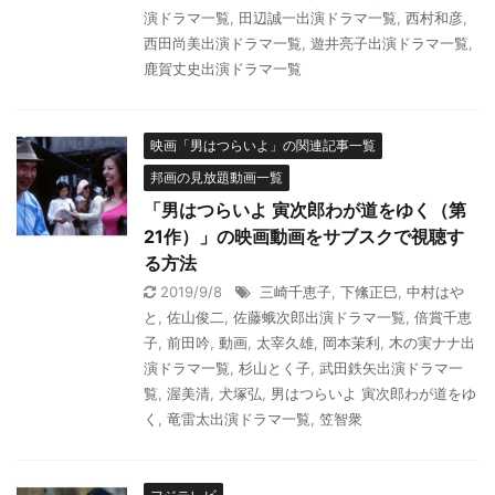
演ドラマ一覧
,
田辺誠一出演ドラマ一覧
,
西村和彦
,
西田尚美出演ドラマ一覧
,
遊井亮子出演ドラマ一覧
,
鹿賀丈史出演ドラマ一覧
映画「男はつらいよ」の関連記事一覧
邦画の見放題動画一覧
「男はつらいよ 寅次郎わが道をゆく（第
21作）」の映画動画をサブスクで視聴す
る方法
2019/9/8
三崎千恵子
,
下絛正巳
,
中村はや
と
,
佐山俊二
,
佐藤蛾次郎出演ドラマ一覧
,
倍賞千恵
子
,
前田吟
,
動画
,
太宰久雄
,
岡本茉利
,
木の実ナナ出
演ドラマ一覧
,
杉山とく子
,
武田鉄矢出演ドラマ一
覧
,
渥美清
,
犬塚弘
,
男はつらいよ 寅次郎わが道をゆ
く
,
竜雷太出演ドラマ一覧
,
笠智衆