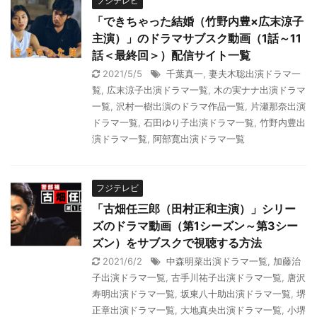
フジテレビ
「できちゃった結婚（竹野内豊×広末涼子
主演）」のドラマサブスク動画（1話～11
話＜最終回＞）配信サイト一覧
2021/5/5
千葉真一
,
妻夫木聡出演ドラマ一
覧
,
広末涼子出演ドラマ一覧
,
木の実ナナ出演ドラマ
一覧
,
沢村一樹出演のドラマ作品一覧
,
片瀬那奈出演
ドラマ一覧
,
石田ゆり子出演ドラマ一覧
,
竹野内豊出
演ドラマ一覧
,
阿部寛出演ドラマ一覧
フジテレビ
「古畑任三郎（田村正和主演）」シリー
ズのドラマ動画（第1シーズン～第3シー
ズン）をサブスクで視聴する方法
2021/6/2
中森明菜出演ドラマ一覧
,
加藤治
子出演ドラマ一覧
,
古手川祐子出演ドラマ一覧
,
唐沢
寿明出演ドラマ一覧
,
坂東八十助出演ドラマ一覧
,
堺
正章出演ドラマ一覧
,
大地真央出演ドラマ一覧
,
小堺