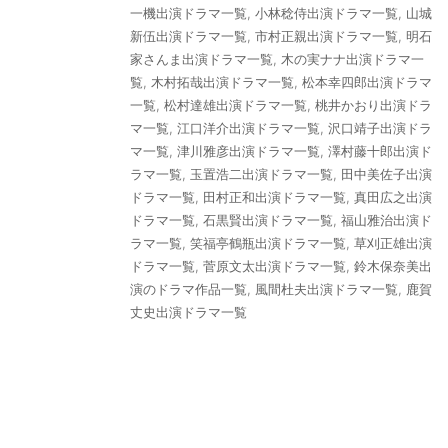
一機出演ドラマ一覧
,
小林稔侍出演ドラマ一覧
,
山城
新伍出演ドラマ一覧
,
市村正親出演ドラマ一覧
,
明石
家さんま出演ドラマ一覧
,
木の実ナナ出演ドラマ一
覧
,
木村拓哉出演ドラマ一覧
,
松本幸四郎出演ドラマ
一覧
,
松村達雄出演ドラマ一覧
,
桃井かおり出演ドラ
マ一覧
,
江口洋介出演ドラマ一覧
,
沢口靖子出演ドラ
マ一覧
,
津川雅彦出演ドラマ一覧
,
澤村藤十郎出演ド
ラマ一覧
,
玉置浩二出演ドラマ一覧
,
田中美佐子出演
ドラマ一覧
,
田村正和出演ドラマ一覧
,
真田広之出演
ドラマ一覧
,
石黒賢出演ドラマ一覧
,
福山雅治出演ド
ラマ一覧
,
笑福亭鶴瓶出演ドラマ一覧
,
草刈正雄出演
ドラマ一覧
,
菅原文太出演ドラマ一覧
,
鈴木保奈美出
演のドラマ作品一覧
,
風間杜夫出演ドラマ一覧
,
鹿賀
丈史出演ドラマ一覧