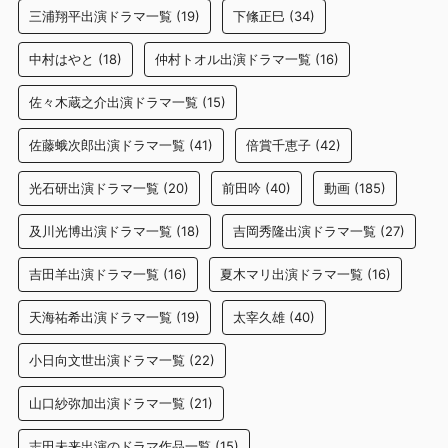
三浦翔平出演ドラマ一覧
(19)
下絛正巳
(34)
中村はやと
(18)
仲村トオル出演ドラマ一覧
(16)
佐々木蔵之介出演ドラマ一覧
(15)
佐藤蛾次郎出演ドラマ一覧
(41)
倍賞千恵子
(42)
光石研出演ドラマ一覧
(20)
前田吟
(40)
動画
(185)
及川光博出演ドラマ一覧
(18)
吉岡秀隆出演ドラマ一覧
(27)
吉田羊出演ドラマ一覧
(16)
夏木マリ出演ドラマ一覧
(16)
天海祐希出演ドラマ一覧
(19)
太宰久雄
(40)
小日向文世出演ドラマ一覧
(22)
山口紗弥加出演ドラマ一覧
(21)
志田未来出演のドラマ作品一覧
(15)