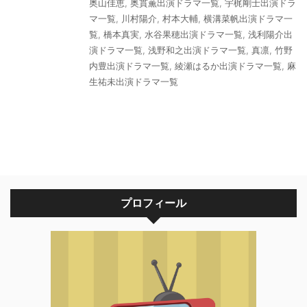
奥山佳恵
,
奥貫薫出演ドラマ一覧
,
宇梶剛士出演ドラ
マ一覧
,
川村陽介
,
村本大輔
,
横溝菜帆出演ドラマ一
覧
,
橋本真実
,
水谷果穂出演ドラマ一覧
,
浅利陽介出
演ドラマ一覧
,
浅野和之出演ドラマ一覧
,
真凛
,
竹野
内豊出演ドラマ一覧
,
綾瀬はるか出演ドラマ一覧
,
麻
生祐未出演ドラマ一覧
プロフィール