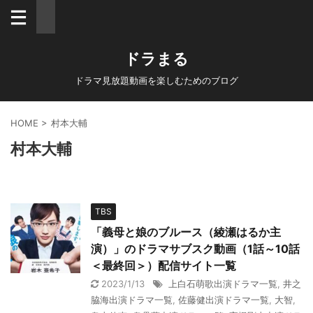
ドラまる
ドラマ見放題動画を楽しむためのブログ
HOME
>
村本大輔
村本大輔
TBS
「義母と娘のブルース（綾瀬はるか主
演）」のドラマサブスク動画（1話～10話
＜最終回＞）配信サイト一覧
2023/1/13
上白石萌歌出演ドラマ一覧
,
井之
脇海出演ドラマ一覧
,
佐藤健出演ドラマ一覧
,
大智
,