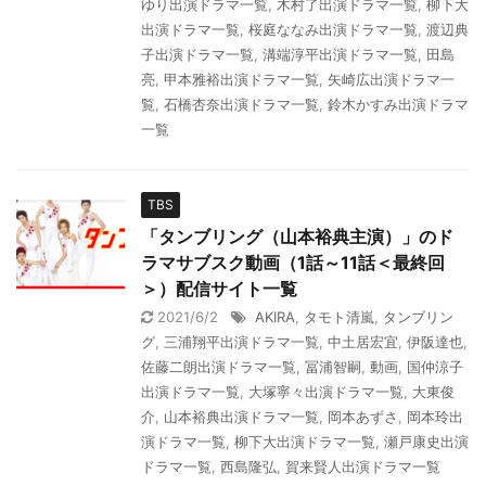
ゆり出演ドラマ一覧
,
木村了出演ドラマ一覧
,
柳下大
出演ドラマ一覧
,
桜庭ななみ出演ドラマ一覧
,
渡辺典
子出演ドラマ一覧
,
溝端淳平出演ドラマ一覧
,
田島
亮
,
甲本雅裕出演ドラマ一覧
,
矢崎広出演ドラマ一
覧
,
石橋杏奈出演ドラマ一覧
,
鈴木かすみ出演ドラマ
一覧
TBS
「タンブリング（山本裕典主演）」のド
ラマサブスク動画（1話～11話＜最終回
＞）配信サイト一覧
2021/6/2
AKIRA
,
タモト清嵐
,
タンブリン
グ
,
三浦翔平出演ドラマ一覧
,
中土居宏宜
,
伊阪達也
,
佐藤二朗出演ドラマ一覧
,
冨浦智嗣
,
動画
,
国仲涼子
出演ドラマ一覧
,
大塚寧々出演ドラマ一覧
,
大東俊
介
,
山本裕典出演ドラマ一覧
,
岡本あずさ
,
岡本玲出
演ドラマ一覧
,
柳下大出演ドラマ一覧
,
瀬戸康史出演
ドラマ一覧
,
西島隆弘
,
賀来賢人出演ドラマ一覧