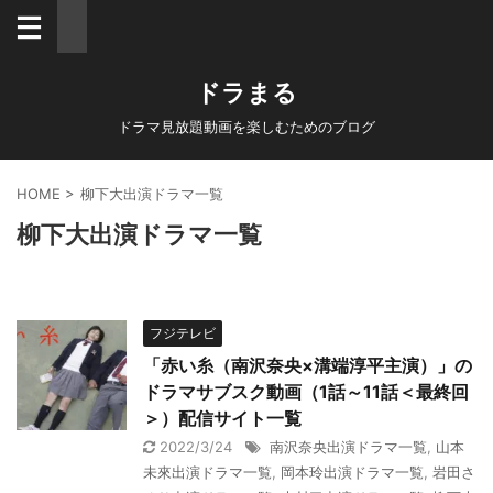
ドラまる
ドラマ見放題動画を楽しむためのブログ
HOME
>
柳下大出演ドラマ一覧
柳下大出演ドラマ一覧
フジテレビ
「赤い糸（南沢奈央×溝端淳平主演）」の
ドラマサブスク動画（1話～11話＜最終回
＞）配信サイト一覧
2022/3/24
南沢奈央出演ドラマ一覧
,
山本
未來出演ドラマ一覧
,
岡本玲出演ドラマ一覧
,
岩田さ