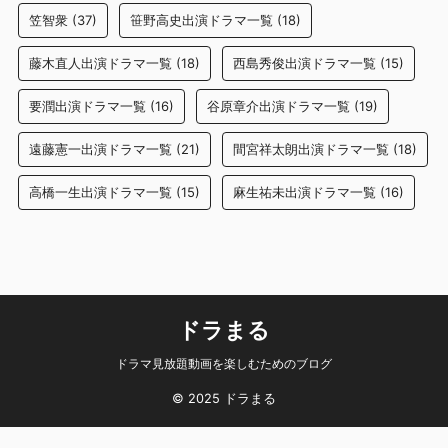
笠智衆
(37)
笹野高史出演ドラマ一覧
(18)
藤木直人出演ドラマ一覧
(18)
西島秀俊出演ドラマ一覧
(15)
要潤出演ドラマ一覧
(16)
谷原章介出演ドラマ一覧
(19)
遠藤憲一出演ドラマ一覧
(21)
間宮祥太朗出演ドラマ一覧
(18)
高橋一生出演ドラマ一覧
(15)
麻生祐未出演ドラマ一覧
(16)
ドラまる
ドラマ見放題動画を楽しむためのブログ
© 2025 ドラまる