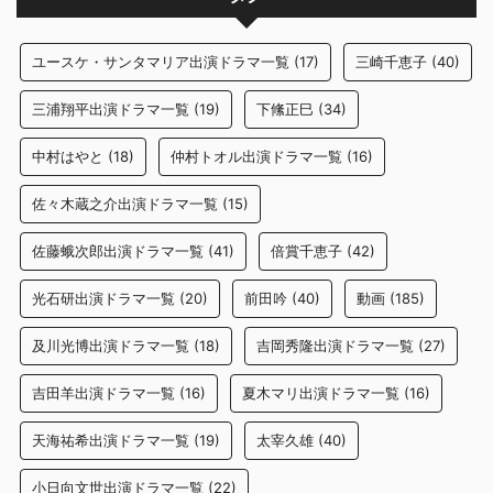
ユースケ・サンタマリア出演ドラマ一覧
(17)
三崎千恵子
(40)
三浦翔平出演ドラマ一覧
(19)
下絛正巳
(34)
中村はやと
(18)
仲村トオル出演ドラマ一覧
(16)
佐々木蔵之介出演ドラマ一覧
(15)
佐藤蛾次郎出演ドラマ一覧
(41)
倍賞千恵子
(42)
光石研出演ドラマ一覧
(20)
前田吟
(40)
動画
(185)
及川光博出演ドラマ一覧
(18)
吉岡秀隆出演ドラマ一覧
(27)
吉田羊出演ドラマ一覧
(16)
夏木マリ出演ドラマ一覧
(16)
天海祐希出演ドラマ一覧
(19)
太宰久雄
(40)
小日向文世出演ドラマ一覧
(22)