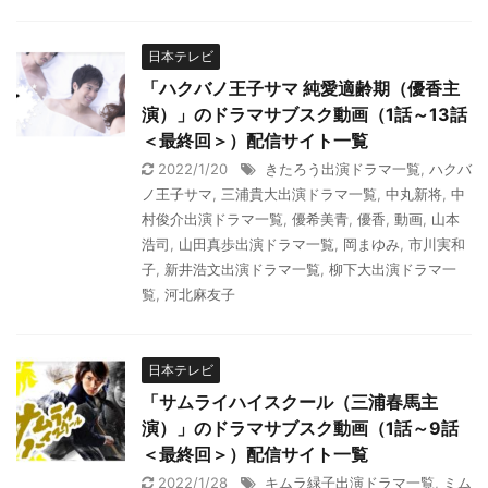
日本テレビ
「ハクバノ王子サマ 純愛適齢期（優香主
演）」のドラマサブスク動画（1話～13話
＜最終回＞）配信サイト一覧
2022/1/20
きたろう出演ドラマ一覧
,
ハクバ
ノ王子サマ
,
三浦貴大出演ドラマ一覧
,
中丸新将
,
中
村俊介出演ドラマ一覧
,
優希美青
,
優香
,
動画
,
山本
浩司
,
山田真歩出演ドラマ一覧
,
岡まゆみ
,
市川実和
子
,
新井浩文出演ドラマ一覧
,
柳下大出演ドラマ一
覧
,
河北麻友子
日本テレビ
「サムライハイスクール（三浦春馬主
演）」のドラマサブスク動画（1話～9話
＜最終回＞）配信サイト一覧
2022/1/28
キムラ緑子出演ドラマ一覧
,
ミム