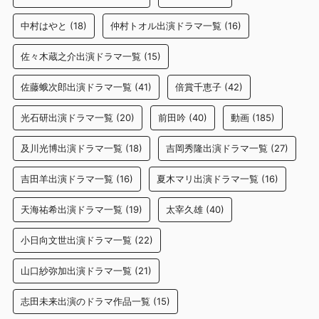
中村はやと
(18)
仲村トオル出演ドラマ一覧
(16)
佐々木蔵之介出演ドラマ一覧
(15)
佐藤蛾次郎出演ドラマ一覧
(41)
倍賞千恵子
(42)
光石研出演ドラマ一覧
(20)
前田吟
(40)
動画
(185)
及川光博出演ドラマ一覧
(18)
吉岡秀隆出演ドラマ一覧
(27)
吉田羊出演ドラマ一覧
(16)
夏木マリ出演ドラマ一覧
(16)
天海祐希出演ドラマ一覧
(19)
太宰久雄
(40)
小日向文世出演ドラマ一覧
(22)
山口紗弥加出演ドラマ一覧
(21)
志田未来出演のドラマ作品一覧
(15)