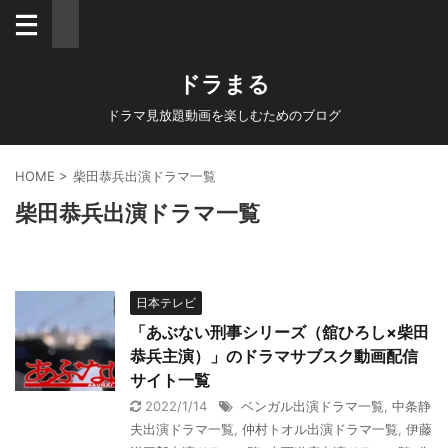
ドラまる
ドラマ見放題動画を楽しむためのブログ
HOME
>
柴田恭兵出演ドラマ一覧
柴田恭兵出演ドラマ一覧
日本テレビ
「あぶない刑事シリーズ（舘ひろし×柴田
恭兵主演）」のドラマサブスク動画配信
サイト一覧
2022/1/14
ベンガル出演ドラマ一覧
,
中条静
夫出演ドラマ一覧
,
仲村トオル出演ドラマ一覧
,
伊藤