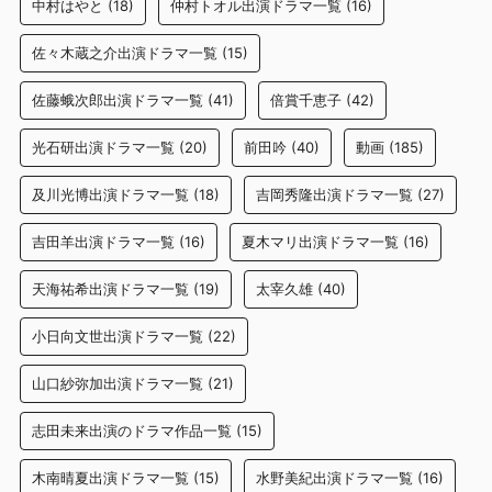
中村はやと
(18)
仲村トオル出演ドラマ一覧
(16)
佐々木蔵之介出演ドラマ一覧
(15)
佐藤蛾次郎出演ドラマ一覧
(41)
倍賞千恵子
(42)
光石研出演ドラマ一覧
(20)
前田吟
(40)
動画
(185)
及川光博出演ドラマ一覧
(18)
吉岡秀隆出演ドラマ一覧
(27)
吉田羊出演ドラマ一覧
(16)
夏木マリ出演ドラマ一覧
(16)
天海祐希出演ドラマ一覧
(19)
太宰久雄
(40)
小日向文世出演ドラマ一覧
(22)
山口紗弥加出演ドラマ一覧
(21)
志田未来出演のドラマ作品一覧
(15)
木南晴夏出演ドラマ一覧
(15)
水野美紀出演ドラマ一覧
(16)