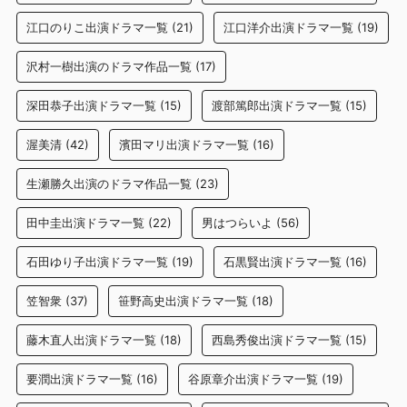
江口のりこ出演ドラマ一覧
(21)
江口洋介出演ドラマ一覧
(19)
沢村一樹出演のドラマ作品一覧
(17)
深田恭子出演ドラマ一覧
(15)
渡部篤郎出演ドラマ一覧
(15)
渥美清
(42)
濱田マリ出演ドラマ一覧
(16)
生瀬勝久出演のドラマ作品一覧
(23)
田中圭出演ドラマ一覧
(22)
男はつらいよ
(56)
石田ゆり子出演ドラマ一覧
(19)
石黒賢出演ドラマ一覧
(16)
笠智衆
(37)
笹野高史出演ドラマ一覧
(18)
藤木直人出演ドラマ一覧
(18)
西島秀俊出演ドラマ一覧
(15)
要潤出演ドラマ一覧
(16)
谷原章介出演ドラマ一覧
(19)