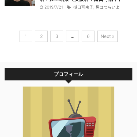
2019/7/21
樋口可南子
,
男はつらいよ
1
2
3
…
6
Next »
プロフィール