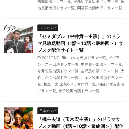
果耶出演ドラマ一覧
,
稲森いずみ出演ドラマ一覧
,
菊
池風磨出演ドラマ一覧
,
間宮祥太朗出演ドラマ一覧
フジテレビ
「セミダブル（中井貴一主演）」のドラ
マ見放題動画（1話～12話＜最終回＞）サ
ブスク配信サイト一覧
2021/11/7
つんく出演ドラマ一覧
,
ビビア
ン・スー出演ドラマ一覧
,
中井貴一出演ドラマ一覧
,
今井恵理出演ドラマ一覧
,
吉沢悠出演ドラマ一覧
,
大
竹しのぶ出演ドラマ一覧
,
川岡大次郎出演ドラマ一
覧
,
相島一之出演のドラマ作品一覧
,
稲森いずみ出演
ドラマ一覧
,
金子絵里出演ドラマ一覧
日本テレビ
「極主夫道（玉木宏主演）」のドラマサ
ブスク動画（1話～10話＜最終回＞）配信