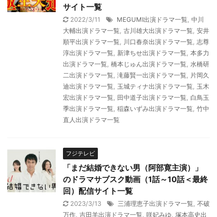
サイト一覧
2022/3/11
MEGUMI出演ドラマ一覧
,
中川
大輔出演ドラマ一覧
,
古川雄大出演ドラマ一覧
,
安井
順平出演ドラマ一覧
,
川口春奈出演ドラマ一覧
,
志尊
淳出演ドラマ一覧
,
新津ちせ出演ドラマ一覧
,
本多力
出演ドラマ一覧
,
橋本じゅん出演ドラマ一覧
,
水橋研
二出演ドラマ一覧
,
滝藤賢一出演ドラマ一覧
,
片岡久
迪出演ドラマ一覧
,
玉城ティナ出演ドラマ一覧
,
玉木
宏出演ドラマ一覧
,
田中道子出演ドラマ一覧
,
白鳥玉
季出演ドラマ一覧
,
稲森いずみ出演ドラマ一覧
,
竹中
直人出演ドラマ一覧
フジテレビ
「まだ結婚できない男（阿部寛主演）」
のドラマサブスク動画（1話～10話＜最終
回）配信サイト一覧
2023/3/13
三浦理恵子出演ドラマ一覧
,
不破
万作
,
吉田羊出演ドラマ一覧
,
咲妃みゆ
,
塚本高史出