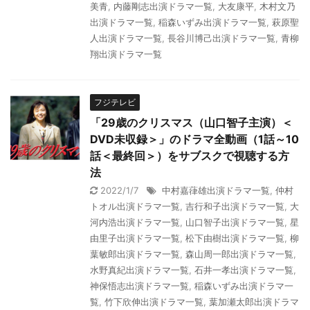
美青
,
内藤剛志出演ドラマ一覧
,
大友康平
,
木村文乃
出演ドラマ一覧
,
稲森いずみ出演ドラマ一覧
,
萩原聖
人出演ドラマ一覧
,
長谷川博己出演ドラマ一覧
,
青柳
翔出演ドラマ一覧
フジテレビ
「29歳のクリスマス（山口智子主演）＜
DVD未収録＞」のドラマ全動画（1話～10
話＜最終回＞）をサブスクで視聴する方
法
2022/1/7
中村嘉葎雄出演ドラマ一覧
,
仲村
トオル出演ドラマ一覧
,
吉行和子出演ドラマ一覧
,
大
河内浩出演ドラマ一覧
,
山口智子出演ドラマ一覧
,
星
由里子出演ドラマ一覧
,
松下由樹出演ドラマ一覧
,
柳
葉敏郎出演ドラマ一覧
,
森山周一郎出演ドラマ一覧
,
水野真紀出演ドラマ一覧
,
石井一孝出演ドラマ一覧
,
神保悟志出演ドラマ一覧
,
稲森いずみ出演ドラマ一
覧
,
竹下欣伸出演ドラマ一覧
,
葉加瀬太郎出演ドラマ