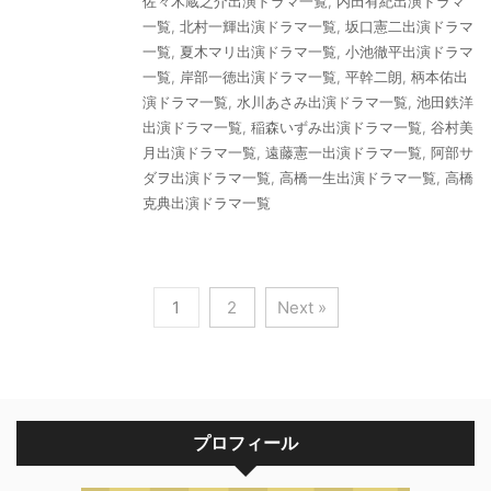
佐々木蔵之介出演ドラマ一覧
,
内田有紀出演ドラマ
一覧
,
北村一輝出演ドラマ一覧
,
坂口憲二出演ドラマ
一覧
,
夏木マリ出演ドラマ一覧
,
小池徹平出演ドラマ
一覧
,
岸部一徳出演ドラマ一覧
,
平幹二朗
,
柄本佑出
演ドラマ一覧
,
水川あさみ出演ドラマ一覧
,
池田鉄洋
出演ドラマ一覧
,
稲森いずみ出演ドラマ一覧
,
谷村美
月出演ドラマ一覧
,
遠藤憲一出演ドラマ一覧
,
阿部サ
ダヲ出演ドラマ一覧
,
高橋一生出演ドラマ一覧
,
高橋
克典出演ドラマ一覧
1
2
Next »
プロフィール