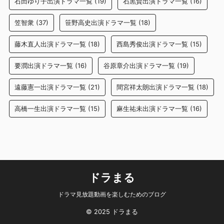
石田ゆり子出演ドラマ一覧
(19)
石黒賢出演ドラマ一覧
(16)
笠智衆
(37)
笹野高史出演ドラマ一覧
(18)
藤木直人出演ドラマ一覧
(18)
西島秀俊出演ドラマ一覧
(15)
要潤出演ドラマ一覧
(16)
谷原章介出演ドラマ一覧
(19)
遠藤憲一出演ドラマ一覧
(21)
間宮祥太朗出演ドラマ一覧
(18)
高橋一生出演ドラマ一覧
(15)
麻生祐未出演ドラマ一覧
(16)
ドラまる
ドラマ見放題動画を楽しむためのブログ
© 2025 ドラまる