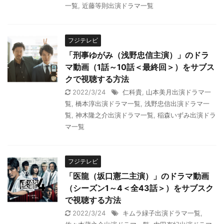
一覧
,
近藤等則出演ドラマ一覧
フジテレビ
「刑事ゆがみ（浅野忠信主演）」のドラ
マ動画（1話～10話＜最終回＞）をサブス
クで視聴する方法
2022/3/24
仁科貴
,
山本美月出演ドラマ一
覧
,
橋本淳出演ドラマ一覧
,
浅野忠信出演ドラマ一
覧
,
神木隆之介出演ドラマ一覧
,
稲森いずみ出演ドラ
マ一覧
フジテレビ
「医龍（坂口憲二主演）」のドラマ動画
（シーズン1～4＜全43話＞）をサブスク
で視聴する方法
2022/3/24
キムラ緑子出演ドラマ一覧
,