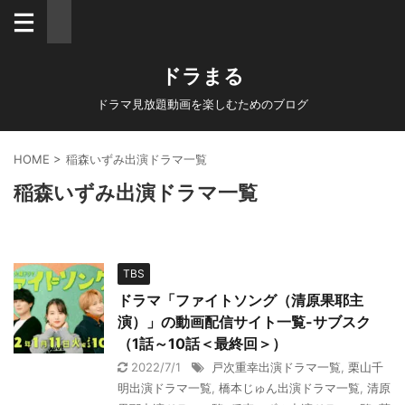
ドラまる
ドラマ見放題動画を楽しむためのブログ
HOME
>
稲森いずみ出演ドラマ一覧
稲森いずみ出演ドラマ一覧
TBS
ドラマ「ファイトソング（清原果耶主
演）」の動画配信サイト一覧-サブスク
（1話～10話＜最終回＞）
2022/7/1
戸次重幸出演ドラマ一覧
,
栗山千
明出演ドラマ一覧
,
橋本じゅん出演ドラマ一覧
,
清原