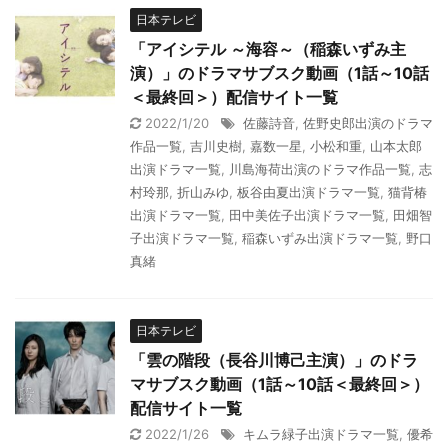
日本テレビ
「アイシテル ～海容～（稲森いずみ主
演）」のドラマサブスク動画（1話～10話
＜最終回＞）配信サイト一覧
2022/1/20
佐藤詩音
,
佐野史郎出演のドラマ
作品一覧
,
吉川史樹
,
嘉数一星
,
小松和重
,
山本太郎
出演ドラマ一覧
,
川島海荷出演のドラマ作品一覧
,
志
村玲那
,
折山みゆ
,
板谷由夏出演ドラマ一覧
,
猫背椿
出演ドラマ一覧
,
田中美佐子出演ドラマ一覧
,
田畑智
子出演ドラマ一覧
,
稲森いずみ出演ドラマ一覧
,
野口
真緒
日本テレビ
「雲の階段（長谷川博己主演）」のドラ
マサブスク動画（1話～10話＜最終回＞）
配信サイト一覧
2022/1/26
キムラ緑子出演ドラマ一覧
,
優希