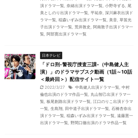
演ドラマ一覧
,
奈緒出演ドラマ一覧
,
小野寺ずる
,
尾
美としのり出演ドラマ一覧
,
平祐奈
,
深川麻衣出演ド
ラマ一覧
,
稲森いずみ出演ドラマ一覧
,
美音
,
草笛光
子出演ドラマ一覧
,
荒井敦史
,
阿南敦子出演ドラマ一
覧
,
阿部寛出演ドラマ一覧
日本テレビ
「ドロ刑-警視庁捜査三課-（中島健人主
演）」のドラマサブスク動画（1話～10話
＜最終回＞）配信サイト一覧
2022/3/27
中島健人出演ドラマ一覧
,
中村
倫也出演のドラマ作品一覧
,
丸山智己出演ドラマ一
覧
,
板尾創路出演ドラマ一覧
,
江口のりこ出演ドラマ
一覧
,
生島翔
,
田中道子出演ドラマ一覧
,
石橋杏奈出
演ドラマ一覧
,
稲森いずみ出演ドラマ一覧
,
遠藤憲一
出演ドラマ一覧
,
野間口徹出演のドラマ作品一覧