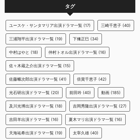
タグ
ユースケ・サンタマリア出演ドラマ一覧
(17)
三崎千恵子
(40)
三浦翔平出演ドラマ一覧
(19)
下絛正巳
(34)
中村はやと
(18)
仲村トオル出演ドラマ一覧
(16)
佐々木蔵之介出演ドラマ一覧
(15)
佐藤蛾次郎出演ドラマ一覧
(41)
倍賞千恵子
(42)
光石研出演ドラマ一覧
(20)
前田吟
(40)
動画
(185)
及川光博出演ドラマ一覧
(18)
吉岡秀隆出演ドラマ一覧
(27)
吉田羊出演ドラマ一覧
(16)
夏木マリ出演ドラマ一覧
(16)
天海祐希出演ドラマ一覧
(19)
太宰久雄
(40)