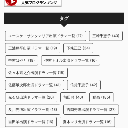
タグ
ユースケ・サンタマリア出演ドラマ一覧
(17)
三崎千恵子
(40)
三浦翔平出演ドラマ一覧
(19)
下絛正巳
(34)
中村はやと
(18)
仲村トオル出演ドラマ一覧
(16)
佐々木蔵之介出演ドラマ一覧
(15)
佐藤蛾次郎出演ドラマ一覧
(41)
倍賞千恵子
(42)
光石研出演ドラマ一覧
(20)
前田吟
(40)
動画
(185)
及川光博出演ドラマ一覧
(18)
吉岡秀隆出演ドラマ一覧
(27)
吉田羊出演ドラマ一覧
(16)
夏木マリ出演ドラマ一覧
(16)