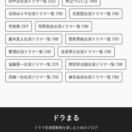
田中圭出演ドラマ一覧
(22)
男はつらいよ
(56)
石田ゆり子出演ドラマ一覧
(19)
石黒賢出演ドラマ一覧
(16)
笠智衆
(37)
笹野高史出演ドラマ一覧
(18)
藤木直人出演ドラマ一覧
(18)
西島秀俊出演ドラマ一覧
(15)
要潤出演ドラマ一覧
(16)
谷原章介出演ドラマ一覧
(19)
遠藤憲一出演ドラマ一覧
(21)
間宮祥太朗出演ドラマ一覧
(18)
高橋一生出演ドラマ一覧
(15)
麻生祐未出演ドラマ一覧
(16)
ドラまる
ドラマ見放題動画を楽しむためのブログ