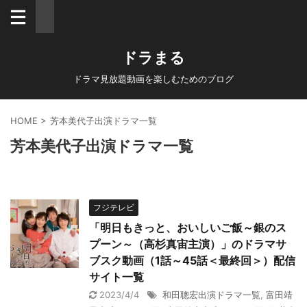
ドラまる
ドラマ見放題動画を楽しむためのブログ
HOME
>
芳本美代子出演ドラマ一覧
芳本美代子出演ドラマ一覧
フジテレビ
「明日もきっと、おいしいご飯～銀のス
プーン～（高杉真宙主演）」のドラマサ
ブスク動画（1話～45話＜最終回＞）配信
サイト一覧
2023/4/4
和田聰宏出演ドラマ一覧
,
富田靖