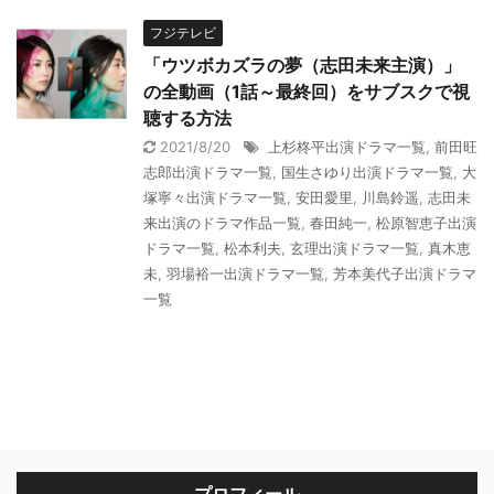
フジテレビ
「ウツボカズラの夢（志田未来主演）」
の全動画（1話～最終回）をサブスクで視
聴する方法
2021/8/20
上杉柊平出演ドラマ一覧
,
前田旺
志郎出演ドラマ一覧
,
国生さゆり出演ドラマ一覧
,
大
塚寧々出演ドラマ一覧
,
安田愛里
,
川島鈴遥
,
志田未
来出演のドラマ作品一覧
,
春田純一
,
松原智恵子出演
ドラマ一覧
,
松本利夫
,
玄理出演ドラマ一覧
,
真木恵
未
,
羽場裕一出演ドラマ一覧
,
芳本美代子出演ドラマ
一覧