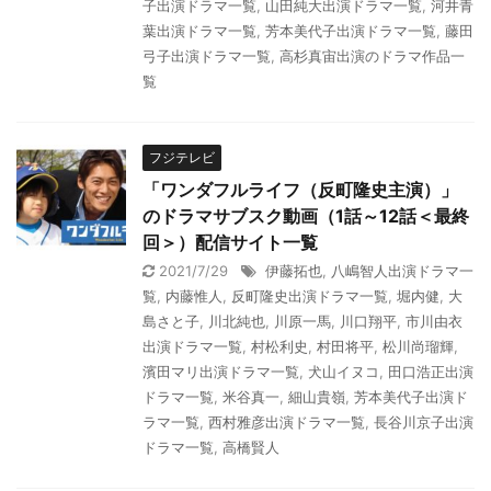
子出演ドラマ一覧
,
山田純大出演ドラマ一覧
,
河井青
葉出演ドラマ一覧
,
芳本美代子出演ドラマ一覧
,
藤田
弓子出演ドラマ一覧
,
高杉真宙出演のドラマ作品一
覧
フジテレビ
「ワンダフルライフ（反町隆史主演）」
のドラマサブスク動画（1話～12話＜最終
回＞）配信サイト一覧
2021/7/29
伊藤拓也
,
八嶋智人出演ドラマ一
覧
,
内藤惟人
,
反町隆史出演ドラマ一覧
,
堀内健
,
大
島さと子
,
川北純也
,
川原一馬
,
川口翔平
,
市川由衣
出演ドラマ一覧
,
村松利史
,
村田将平
,
松川尚瑠輝
,
濱田マリ出演ドラマ一覧
,
犬山イヌコ
,
田口浩正出演
ドラマ一覧
,
米谷真一
,
細山貴嶺
,
芳本美代子出演ド
ラマ一覧
,
西村雅彦出演ドラマ一覧
,
長谷川京子出演
ドラマ一覧
,
高橋賢人