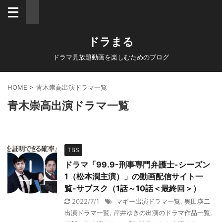
ドラまる
ドラマ見放題動画を楽しむためのブログ
HOME
>
青木崇高出演ドラマ一覧
青木崇高出演ドラマ一覧
TBS
ドラマ「99.9-刑事専門弁護士-シーズン
1（松本潤主演）」の動画配信サイト一
覧-サブスク（1話～10話＜最終回＞）
2022/7/1
マギー出演ドラマ一覧
,
奥田瑛二
出演ドラマ一覧
,
岸井ゆきの出演のドラマ作品一覧
,