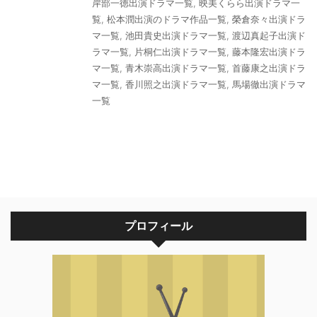
岸部一徳出演ドラマ一覧
,
映美くらら出演ドラマ一
覧
,
松本潤出演のドラマ作品一覧
,
榮倉奈々出演ドラ
マ一覧
,
池田貴史出演ドラマ一覧
,
渡辺真起子出演ド
ラマ一覧
,
片桐仁出演ドラマ一覧
,
藤本隆宏出演ドラ
マ一覧
,
青木崇高出演ドラマ一覧
,
首藤康之出演ドラ
マ一覧
,
香川照之出演ドラマ一覧
,
馬場徹出演ドラマ
一覧
プロフィール