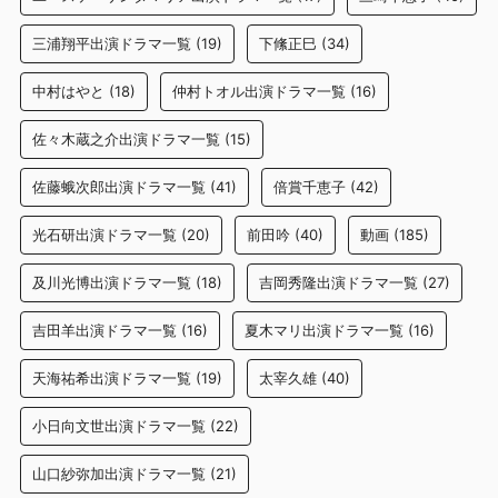
三浦翔平出演ドラマ一覧
(19)
下絛正巳
(34)
中村はやと
(18)
仲村トオル出演ドラマ一覧
(16)
佐々木蔵之介出演ドラマ一覧
(15)
佐藤蛾次郎出演ドラマ一覧
(41)
倍賞千恵子
(42)
光石研出演ドラマ一覧
(20)
前田吟
(40)
動画
(185)
及川光博出演ドラマ一覧
(18)
吉岡秀隆出演ドラマ一覧
(27)
吉田羊出演ドラマ一覧
(16)
夏木マリ出演ドラマ一覧
(16)
天海祐希出演ドラマ一覧
(19)
太宰久雄
(40)
小日向文世出演ドラマ一覧
(22)
山口紗弥加出演ドラマ一覧
(21)