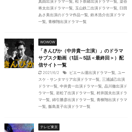
真由出演ドラマ一覧
,
松下奈緒出演ドラマ一覧
,
染谷
将太出演ドラマ一覧
,
玉山鉄二出演ドラマ一覧
,
臼田
あさ美出演のドラマ作品一覧
,
鈴木浩介出演ドラマ
一覧
,
青柳翔出演ドラマ一覧
WOWOW
「きんぴか（中井貴一主演）」のドラマ
サブスク動画（1話～5話＜最終回＞）配
信サイト一覧
2021/6/2
ピエール瀧出演ドラマ一覧
,
ユー
スケ・サンタマリア出演ドラマ一覧
,
三浦誠己出演
ドラマ一覧
,
中井貴一出演ドラマ一覧
,
品川徹出演ド
ラマ一覧
,
岩松了出演ドラマ一覧
,
村井国夫出演ドラ
マ一覧
,
綿引勝彦出演ドラマ一覧
,
青柳翔出演ドラマ
一覧
,
飯島直子出演ドラマ一覧
テレビ東京