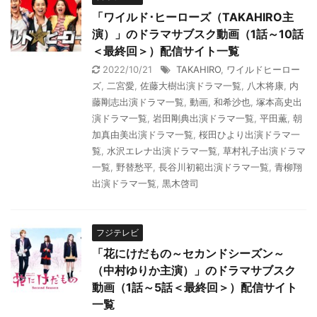
「ワイルド･ヒーローズ（TAKAHIRO主
演）」のドラマサブスク動画（1話～10話
＜最終回＞）配信サイト一覧
2022/10/21
TAKAHIRO
,
ワイルドヒーロー
ズ
,
二宮愛
,
佐藤大樹出演ドラマ一覧
,
八木将康
,
内
藤剛志出演ドラマ一覧
,
動画
,
和希沙也
,
塚本高史出
演ドラマ一覧
,
岩田剛典出演ドラマ一覧
,
平田薫
,
朝
加真由美出演ドラマ一覧
,
桜田ひより出演ドラマ一
覧
,
水沢エレナ出演ドラマ一覧
,
草村礼子出演ドラマ
一覧
,
野替愁平
,
長谷川初範出演ドラマ一覧
,
青柳翔
出演ドラマ一覧
,
黒木啓司
フジテレビ
「花にけだもの～セカンドシーズン～
（中村ゆりか主演）」のドラマサブスク
動画（1話～5話＜最終回＞）配信サイト
一覧