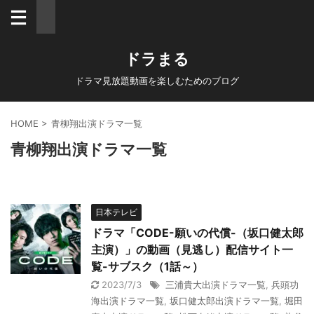
ドラまる
ドラマ見放題動画を楽しむためのブログ
HOME
>
青柳翔出演ドラマ一覧
青柳翔出演ドラマ一覧
日本テレビ
ドラマ「CODE-願いの代償-（坂口健太郎
主演）」の動画（見逃し）配信サイト一
覧-サブスク（1話～）
2023/7/3
三浦貴大出演ドラマ一覧
,
兵頭功
海出演ドラマ一覧
,
坂口健太郎出演ドラマ一覧
,
堀田