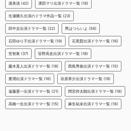
渥美清
(42)
濱田マリ出演ドラマ一覧
(16)
生瀬勝久出演のドラマ作品一覧
(23)
田中圭出演ドラマ一覧
(22)
男はつらいよ
(56)
石田ゆり子出演ドラマ一覧
(19)
石黒賢出演ドラマ一覧
(16)
笠智衆
(37)
笹野高史出演ドラマ一覧
(18)
藤木直人出演ドラマ一覧
(18)
西島秀俊出演ドラマ一覧
(15)
要潤出演ドラマ一覧
(16)
谷原章介出演ドラマ一覧
(19)
遠藤憲一出演ドラマ一覧
(21)
間宮祥太朗出演ドラマ一覧
(18)
高橋一生出演ドラマ一覧
(15)
麻生祐未出演ドラマ一覧
(16)