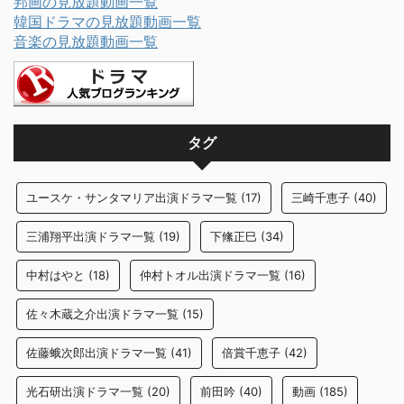
邦画の見放題動画一覧
韓国ドラマの見放題動画一覧
音楽の見放題動画一覧
タグ
ユースケ・サンタマリア出演ドラマ一覧
(17)
三崎千恵子
(40)
三浦翔平出演ドラマ一覧
(19)
下絛正巳
(34)
中村はやと
(18)
仲村トオル出演ドラマ一覧
(16)
佐々木蔵之介出演ドラマ一覧
(15)
佐藤蛾次郎出演ドラマ一覧
(41)
倍賞千恵子
(42)
光石研出演ドラマ一覧
(20)
前田吟
(40)
動画
(185)