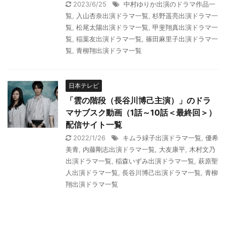
2023/6/25
中村ゆりか出演のドラマ作品一
覧
,
入山杏奈出演ドラマ一覧
,
杉野遥亮出演ドラマ一
覧
,
松尾太陽出演ドラマ一覧
,
甲斐翔真出演ドラマ一
覧
,
稲葉友出演ドラマ一覧
,
篠田麻里子出演ドラマ一
覧
,
青柳翔出演ドラマ一覧
日本テレビ
「雲の階段（長谷川博己主演）」のドラ
マサブスク動画（1話～10話＜最終回＞）
配信サイト一覧
2022/1/26
キムラ緑子出演ドラマ一覧
,
優希
美青
,
内藤剛志出演ドラマ一覧
,
大友康平
,
木村文乃
出演ドラマ一覧
,
稲森いずみ出演ドラマ一覧
,
萩原聖
人出演ドラマ一覧
,
長谷川博己出演ドラマ一覧
,
青柳
翔出演ドラマ一覧