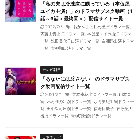
「私の夫は冷凍庫に眠っている（本仮屋
ユイカ主演）」のドラマサブスク動画（1
話～6話＜最終回＞）配信サイト一覧
2022/7/6
おかやまはじめ出演ドラマ一覧
,
斉藤由貴出演ドラマ一覧
,
本仮屋ユイカ出演ドラマ
一覧
,
浅田美代子出演ドラマ一覧
,
白洲迅出演ドラマ
一覧
,
青柳翔出演ドラマ一覧
テレビ朝日
「あなたには渡さない」のドラマサブス
ク動画配信サイト一覧
2021/2/1
井本彩花出演ドラマ一覧
,
山本直
寛
,
木村佳乃出演ドラマ一覧
,
水野美紀出演ドラマ一
覧
,
田中哲司出演ドラマ一覧
,
荻野目慶子
,
萩原聖人
出演ドラマ一覧
,
青柳翔出演ドラマ一覧
日本テレビ