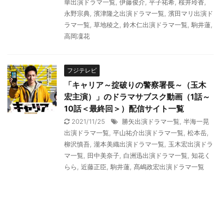
華出演ドラマ一覧
,
伊藤俊介
,
平子祐希
,
桜井玲香
,
永野宗典
,
濱津隆之出演ドラマ一覧
,
濱田マリ出演ド
ラマ一覧
,
草地稜之
,
鈴木仁出演ドラマ一覧
,
駒井蓮
,
高岡凜花
フジテレビ
「キャリア～掟破りの警察署長～（玉木
宏主演）」のドラマサブスク動画（1話～
10話＜最終回＞）配信サイト一覧
2021/11/25
勝矢出演ドラマ一覧
,
半海一晃
出演ドラマ一覧
,
平山祐介出演ドラマ一覧
,
松本岳
,
柳沢慎吾
,
瀧本美織出演ドラマ一覧
,
玉木宏出演ドラ
マ一覧
,
田中美奈子
,
白洲迅出演ドラマ一覧
,
知花く
らら
,
近藤正臣
,
駒井蓮
,
髙嶋政宏出演ドラマ一覧