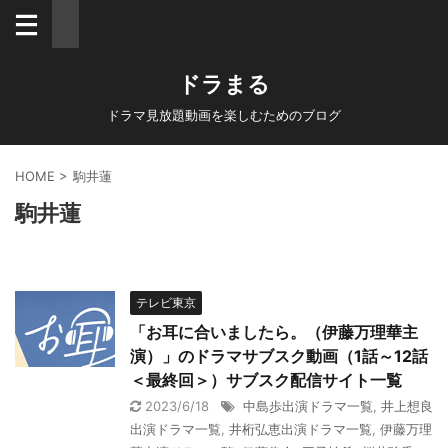
ドラまる
ドラマ見放題動画を楽しむためのブログ
HOME
>
駒井蓮
駒井蓮
テレビ東京
「お耳に合いましたら。（伊藤万理華主
演）」のドラマサブスク動画（1話～12話
＜最終回＞）サブスク配信サイト一覧
2023/6/18
中島歩出演ドラマ一覧
,
井上想良
出演ドラマ一覧
,
井桁弘恵出演ドラマ一覧
,
伊藤万理