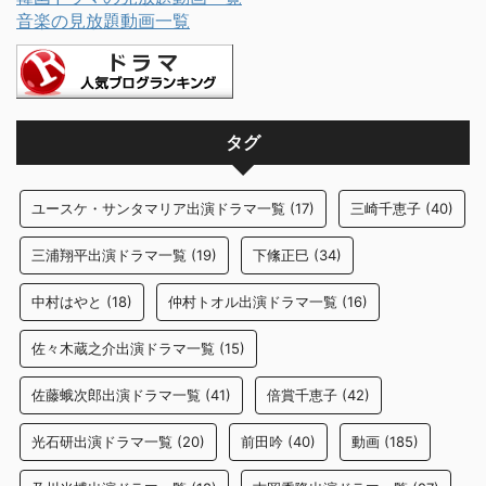
音楽の見放題動画一覧
タグ
ユースケ・サンタマリア出演ドラマ一覧
(17)
三崎千恵子
(40)
三浦翔平出演ドラマ一覧
(19)
下絛正巳
(34)
中村はやと
(18)
仲村トオル出演ドラマ一覧
(16)
佐々木蔵之介出演ドラマ一覧
(15)
佐藤蛾次郎出演ドラマ一覧
(41)
倍賞千恵子
(42)
光石研出演ドラマ一覧
(20)
前田吟
(40)
動画
(185)