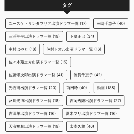
タグ
ユースケ・サンタマリア出演ドラマ一覧
(17)
三崎千恵子
(40)
三浦翔平出演ドラマ一覧
(19)
下絛正巳
(34)
中村はやと
(18)
仲村トオル出演ドラマ一覧
(16)
佐々木蔵之介出演ドラマ一覧
(15)
佐藤蛾次郎出演ドラマ一覧
(41)
倍賞千恵子
(42)
光石研出演ドラマ一覧
(20)
前田吟
(40)
動画
(185)
及川光博出演ドラマ一覧
(18)
吉岡秀隆出演ドラマ一覧
(27)
吉田羊出演ドラマ一覧
(16)
夏木マリ出演ドラマ一覧
(16)
天海祐希出演ドラマ一覧
(19)
太宰久雄
(40)