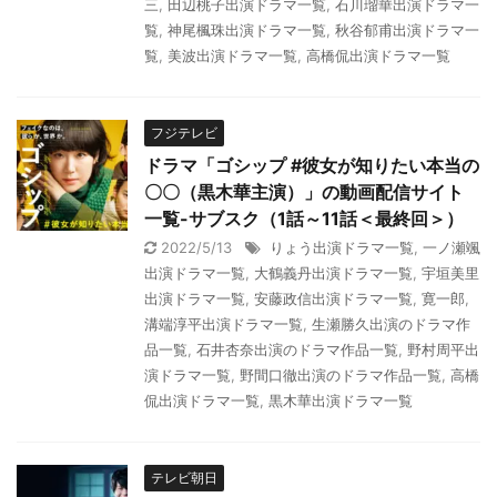
三
,
田辺桃子出演ドラマ一覧
,
石川瑠華出演ドラマ一
覧
,
神尾楓珠出演ドラマ一覧
,
秋谷郁甫出演ドラマ一
覧
,
美波出演ドラマ一覧
,
高橋侃出演ドラマ一覧
フジテレビ
ドラマ「ゴシップ #彼女が知りたい本当の
〇〇（黒木華主演）」の動画配信サイト
一覧-サブスク（1話～11話＜最終回＞）
2022/5/13
りょう出演ドラマ一覧
,
一ノ瀬颯
出演ドラマ一覧
,
大鶴義丹出演ドラマ一覧
,
宇垣美里
出演ドラマ一覧
,
安藤政信出演ドラマ一覧
,
寛一郎
,
溝端淳平出演ドラマ一覧
,
生瀬勝久出演のドラマ作
品一覧
,
石井杏奈出演のドラマ作品一覧
,
野村周平出
演ドラマ一覧
,
野間口徹出演のドラマ作品一覧
,
高橋
侃出演ドラマ一覧
,
黒木華出演ドラマ一覧
テレビ朝日