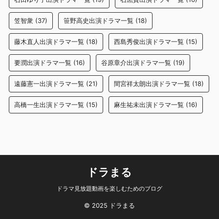
笠智衆
(37)
笹野高史出演ドラマ一覧
(18)
藤木直人出演ドラマ一覧
(18)
西島秀俊出演ドラマ一覧
(15)
要潤出演ドラマ一覧
(16)
谷原章介出演ドラマ一覧
(19)
遠藤憲一出演ドラマ一覧
(21)
間宮祥太朗出演ドラマ一覧
(18)
高橋一生出演ドラマ一覧
(15)
麻生祐未出演ドラマ一覧
(16)
ドラまる
ドラマ見放題動画を楽しむためのブログ
© 2025 ドラまる