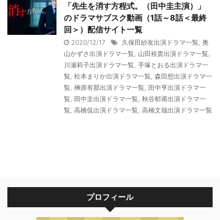
「先生を消す方程式。（田中圭主演）」
のドラマサブスク動画（1話～8話＜最終
回＞）配信サイト一覧
2020/12/17
久保田紗友出演ドラマ一覧
,
奥
山かずさ出演ドラマ一覧
,
山田裕貴出演ドラマ一覧
,
川瀬莉子出演ドラマ一覧
,
手塚とおる出演ドラマ一
覧
,
松本まりか出演ドラマ一覧
,
森田想出演ドラマ一
覧
,
榊原有那出演ドラマ一覧
,
田中亨出演ドラマ一
覧
,
田中圭出演ドラマ一覧
,
秋谷郁甫出演ドラマ一
覧
,
高橋侃出演ドラマ一覧
,
高橋文哉出演ドラマ一覧
プロフィール