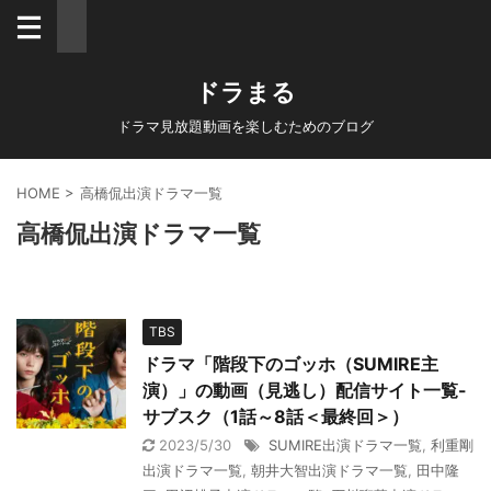
ドラまる
ドラマ見放題動画を楽しむためのブログ
HOME
>
高橋侃出演ドラマ一覧
高橋侃出演ドラマ一覧
TBS
ドラマ「階段下のゴッホ（SUMIRE主
演）」の動画（見逃し）配信サイト一覧-
サブスク（1話～8話＜最終回＞）
2023/5/30
SUMIRE出演ドラマ一覧
,
利重剛
出演ドラマ一覧
,
朝井大智出演ドラマ一覧
,
田中隆