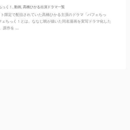
ちっく！
,
動画
,
髙橋ひかる出演ドラマ一覧
らネット限定で配信されていた髙橋ひかる主演のドラマ「パフェちっ
フェちっく！とは、ななじ眺が描いた同名漫画を実写ドラマ化した
原作を ...