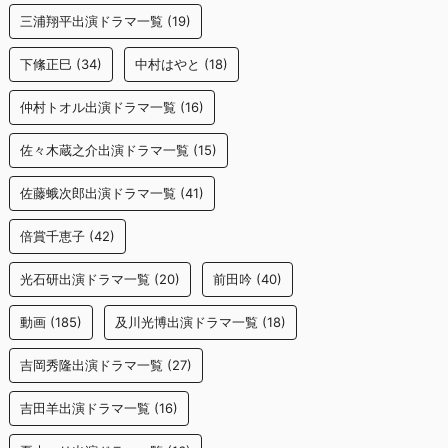
三浦翔平出演ドラマ一覧
(19)
下絛正巳
(34)
中村はやと
(18)
仲村トオル出演ドラマ一覧
(16)
佐々木蔵之介出演ドラマ一覧
(15)
佐藤蛾次郎出演ドラマ一覧
(41)
倍賞千恵子
(42)
光石研出演ドラマ一覧
(20)
前田吟
(40)
動画
(185)
及川光博出演ドラマ一覧
(18)
吉岡秀隆出演ドラマ一覧
(27)
吉田羊出演ドラマ一覧
(16)