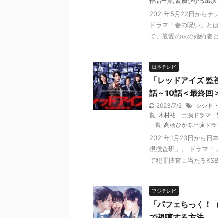
作品一覧
,
髙橋ひかる出演
2021年5月22日か
ドラマ「春の呪い」と
で、最愛の妹の婚約者と付
日本テレビ
「レッドアイズ 監
話～10話＜最終回
2023/7/2
シシド
覧
,
木村祐一出演ドラマ一
一覧
,
髙橋ひかる出演ドラ
2021年1月23日か
視捜査班」。 ドラマ「
て犯罪捜査に当たるKSBC(
フジテレビ
「パフェちっく！
で視聴する方法