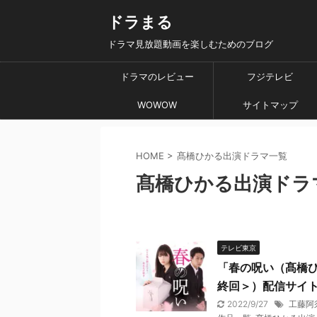
ドラまる
ドラマ見放題動画を楽しむためのブログ
ドラマのレビュー
フジテレビ
WOWOW
サイトマップ
HOME
>
髙橋ひかる出演ドラマ一覧
髙橋ひかる出演ドラ
テレビ東京
「春の呪い（髙橋ひ
終回＞）配信サイ
2022/9/27
工藤阿