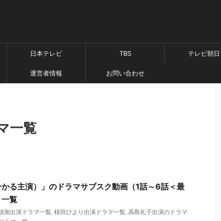
日本テレビ
TBS
テレビ朝日
運営者情報
お問い合わせ
マ一覧
かる主演）」のドラマサブスク動画（1話～6話＜最
ト一覧
須加出演ドラマ一覧
,
桜田ひより出演ドラマ一覧
,
高島礼子出演のドラマ