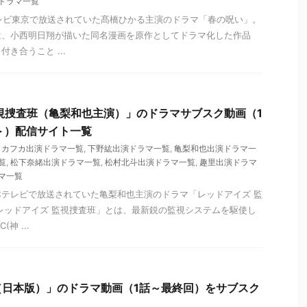
ドラマ一覧
らテレビ東京で放送されていた髙橋ひかる主演のドラマ「春の呪い」。
は、小西明日翔が描いた同名漫画を原作としてドラマ化した作品
き合うこと ...
視捜査班（亀梨和也主演）」のドラマサブスク動画（1
＞）配信サイト一覧
・カフカ出演ドラマ一覧
,
下野紘出演ドラマ一覧
,
亀梨和也出演ドラマ一
覧
,
松下奈緒出演ドラマ一覧
,
松村北斗出演ドラマ一覧
,
趣里出演ドラマ
マ一覧
ら日本テレビで放送されていた亀梨和也主演のドラマ「レッドアイズ 監
レッドアイズ 監視捜査班」とは、最新鋭の監視システムを駆使し
神 ...
（日本版）」のドラマ動画（1話～最終回）をサブスク