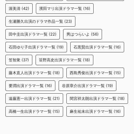
渥美清
(42)
濱田マリ出演ドラマ一覧
(16)
生瀬勝久出演のドラマ作品一覧
(23)
田中圭出演ドラマ一覧
(22)
男はつらいよ
(56)
石田ゆり子出演ドラマ一覧
(19)
石黒賢出演ドラマ一覧
(16)
笠智衆
(37)
笹野高史出演ドラマ一覧
(18)
藤木直人出演ドラマ一覧
(18)
西島秀俊出演ドラマ一覧
(15)
要潤出演ドラマ一覧
(16)
谷原章介出演ドラマ一覧
(19)
遠藤憲一出演ドラマ一覧
(21)
間宮祥太朗出演ドラマ一覧
(18)
高橋一生出演ドラマ一覧
(15)
麻生祐未出演ドラマ一覧
(16)