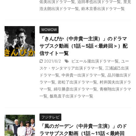
佑美出演ドラマ一覧
,
迫田孝也出演ドラマ一覧
,
里見
浩太朗出演ドラマ一覧
,
鈴木京香出演ドラマ一覧
WOWOW
「きんぴか（中井貴一主演）」のドラマ
サブスク動画（1話～5話＜最終回＞）配
信サイト一覧
2021/6/2
ピエール瀧出演ドラマ一覧
,
ユー
スケ・サンタマリア出演ドラマ一覧
,
三浦誠己出演
ドラマ一覧
,
中井貴一出演ドラマ一覧
,
品川徹出演ド
ラマ一覧
,
岩松了出演ドラマ一覧
,
村井国夫出演ドラ
マ一覧
,
綿引勝彦出演ドラマ一覧
,
青柳翔出演ドラマ
一覧
,
飯島直子出演ドラマ一覧
フジテレビ
「風のガーデン（中井貴一主演）」のド
ラマサブスク動画（1話～11話＜最終回