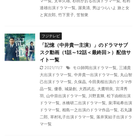
マ一覧
,
太宰久雄
,
杉田かおる出演ドラマ一覧
,
松村
達雄出演ドラマ一覧
,
渥美清
,
男はつらいよ 旅と女
と寅次郎
,
竹下景子
,
笠智衆
フジテレビ
「記憶（中井貴一主演）」のドラマサブ
スク動画（1話～12話＜最終回＞）配信サ
イト一覧
2021/11/7
モロ師岡出演ドラマ一覧
,
三浦貴
大出演ドラマ一覧
,
中井貴一出演ドラマ一覧
,
丸山智
己出演ドラマ一覧
,
久保晶
,
今田美桜出演のドラマ作
品一覧
,
優香
,
城築創
,
大西武志
,
大鷹明良
,
宮澤秀
羽
,
山中崇出演ドラマ一覧
,
川野直輝
,
松下由樹出演
ドラマ一覧
,
水橋研二出演ドラマ一覧
,
泉澤祐希出演
ドラマ一覧
,
相島一之出演のドラマ作品一覧
,
石丸謙
二郎
,
草村礼子出演ドラマ一覧
,
落井実結子出演ドラ
マ一覧