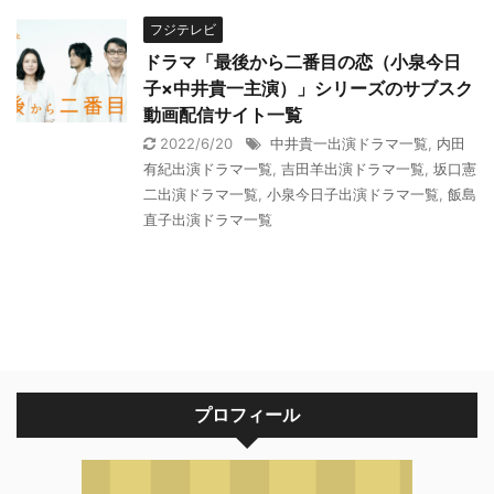
フジテレビ
ドラマ「最後から二番目の恋（小泉今日
子×中井貴一主演）」シリーズのサブスク
動画配信サイト一覧
2022/6/20
中井貴一出演ドラマ一覧
,
内田
有紀出演ドラマ一覧
,
吉田羊出演ドラマ一覧
,
坂口憲
二出演ドラマ一覧
,
小泉今日子出演ドラマ一覧
,
飯島
直子出演ドラマ一覧
プロフィール