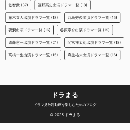
笠智衆
(37)
笹野高史出演ドラマ一覧
(18)
藤木直人出演ドラマ一覧
(18)
西島秀俊出演ドラマ一覧
(15)
要潤出演ドラマ一覧
(16)
谷原章介出演ドラマ一覧
(19)
遠藤憲一出演ドラマ一覧
(21)
間宮祥太朗出演ドラマ一覧
(18)
高橋一生出演ドラマ一覧
(15)
麻生祐未出演ドラマ一覧
(16)
ドラまる
ドラマ見放題動画を楽しむためのブログ
© 2025 ドラまる