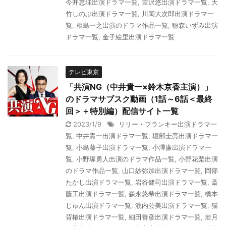
今井恵理出演ドラマ一覧
,
吉沢悠出演ドラマ一覧
,
大
竹しのぶ出演ドラマ一覧
,
川岡大次郎出演ドラマ一
覧
,
相島一之出演のドラマ作品一覧
,
稲森いずみ出演
ドラマ一覧
,
金子絵里出演ドラマ一覧
テレビ東京
「共演NG（中井貴一×鈴木京香主演）」
のドラマサブスク動画（1話～6話＜最終
回＞＋特別編）配信サイト一覧
2023/1/9
リリー・フランキー出演ドラマ一
覧
,
中井貴一出演ドラマ一覧
,
堀部圭亮出演ドラマ一
覧
,
小島藤子出演ドラマ一覧
,
小澤廉出演ドラマ一
覧
,
小野塚勇人出演のドラマ作品一覧
,
小野花梨出演
のドラマ作品一覧
,
山口紗弥加出演ドラマ一覧
,
岡部
たかし出演ドラマ一覧
,
岩谷健司出演ドラマ一覧
,
斎
藤工出演ドラマ一覧
,
森永悠希出演ドラマ一覧
,
橋本
じゅん出演ドラマ一覧
,
瀧内公美出演ドラマ一覧
,
猫
背椿出演ドラマ一覧
,
細田善彦出演ドラマ一覧
,
若月