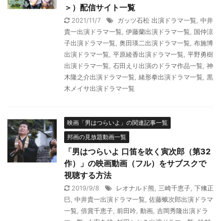
＞）配信サイト一覧
2021/11/7
ガッツ石松 出演ドラマ一覧
,
中井
貴一出演ドラマ一覧
,
伊藤蘭出演ドラマ一覧
,
国仲涼
子出演ドラマ一覧
,
奥田瑛二出演ドラマ一覧
,
布施博
出演ドラマ一覧
,
平原綾香出演ドラマ一覧
,
平野勇樹
出演ドラマ一覧
,
石田えり出演のドラマ作品一覧
,
神
木隆之介出演ドラマ一覧
,
緒形拳出演ドラマ一覧
,
黒
木メイサ出演ドラマ一覧
映画「男はつらいよ」の関連記事一覧
邦画の見放題動画一覧
「男はつらいよ 口笛を吹く寅次郎（第32
作）」の映画動画（フル）をサブスクで
視聴する方法
2019/9/8
レオナルド熊
,
三崎千恵子
,
下絛正
巳
,
中井貴一出演ドラマ一覧
,
佐藤蛾次郎出演ドラマ
一覧
,
倍賞千恵子
,
前田吟
,
動画
,
吉岡秀隆出演ドラ