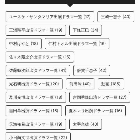
ユースケ・サンタマリア出演ドラマ一覧
(17)
三崎千恵子
(40)
三浦翔平出演ドラマ一覧
(19)
下絛正巳
(34)
中村はやと
(18)
仲村トオル出演ドラマ一覧
(16)
佐々木蔵之介出演ドラマ一覧
(15)
佐藤蛾次郎出演ドラマ一覧
(41)
倍賞千恵子
(42)
光石研出演ドラマ一覧
(20)
前田吟
(40)
動画
(185)
及川光博出演ドラマ一覧
(18)
吉岡秀隆出演ドラマ一覧
(27)
吉田羊出演ドラマ一覧
(16)
夏木マリ出演ドラマ一覧
(16)
天海祐希出演ドラマ一覧
(19)
太宰久雄
(40)
小日向文世出演ドラマ一覧
(22)