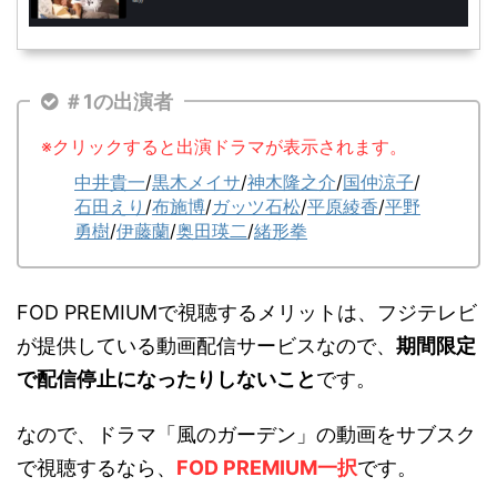
＃1の出演者
※クリックすると出演ドラマが表示されます。
中井貴一
/
黒木メイサ
/
神木隆之介
/
国仲涼子
/
石田えり
/
布施博
/
ガッツ石松
/
平原綾香
/
平野
勇樹
/
伊藤蘭
/
奥田瑛二
/
緒形拳
FOD PREMIUMで視聴するメリットは、フジテレビ
が提供している動画配信サービスなので、
期間限定
で配信停止になったりしないこと
です。
なので、ドラマ「風のガーデン」の動画をサブスク
で視聴するなら、
FOD PREMIUM一択
です。