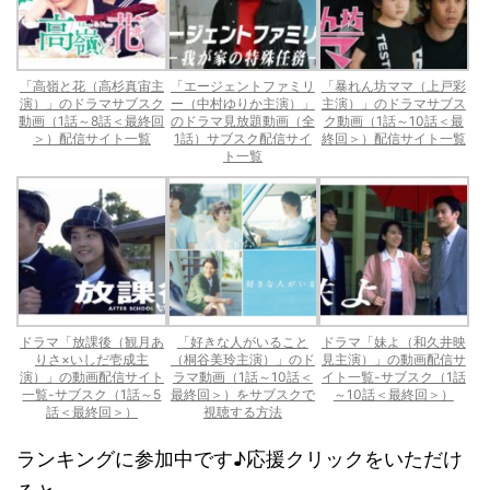
「高嶺と花（高杉真宙主
「エージェントファミリ
「暴れん坊ママ（上戸彩
演）」のドラマサブスク
ー（中村ゆりか主演）」
主演）」のドラマサブス
動画（1話～8話＜最終回
のドラマ見放題動画（全
ク動画（1話～10話＜最
＞）配信サイト一覧
1話）サブスク配信サイ
終回＞）配信サイト一覧
ト一覧
ドラマ「放課後（観月あ
「好きな人がいること
ドラマ「妹よ（和久井映
りさ×いしだ壱成主
（桐谷美玲主演）」のド
見主演）」の動画配信サ
演）」の動画配信サイト
ラマ動画（1話～10話＜
イト一覧-サブスク（1話
一覧-サブスク（1話～5
最終回＞）をサブスクで
～10話＜最終回＞）
話＜最終回＞）
視聴する方法
ランキングに参加中です♪応援クリックをいただけ