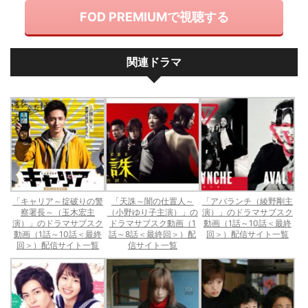
FOD PREMIUMで視聴する
関連ドラマ
「キャリア～掟破りの警
「天誅～闇の仕置人～
「アバランチ（綾野剛主
察署長～（玉木宏主
（小野ゆり子主演）」の
演）」のドラマサブスク
演）」のドラマサブスク
ドラマサブスク動画（1
動画（1話～10話＜最終
動画（1話～10話＜最終
話～8話＜最終回＞）配
回＞）配信サイト一覧
回＞）配信サイト一覧
信サイト一覧