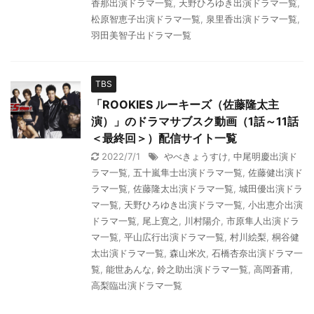
香那出演ドラマ一覧
,
天野ひろゆき出演ドラマ一覧
,
松原智恵子出演ドラマ一覧
,
泉里香出演ドラマ一覧
,
羽田美智子出ドラマ一覧
TBS
「ROOKIES ルーキーズ（佐藤隆太主
演）」のドラマサブスク動画（1話～11話
＜最終回＞）配信サイト一覧
2022/7/1
やべきょうすけ
,
中尾明慶出演ド
ラマ一覧
,
五十嵐隼士出演ドラマ一覧
,
佐藤健出演ド
ラマ一覧
,
佐藤隆太出演ドラマ一覧
,
城田優出演ドラ
マ一覧
,
天野ひろゆき出演ドラマ一覧
,
小出恵介出演
ドラマ一覧
,
尾上寛之
,
川村陽介
,
市原隼人出演ドラ
マ一覧
,
平山広行出演ドラマ一覧
,
村川絵梨
,
桐谷健
太出演ドラマ一覧
,
森山米次
,
石橋杏奈出演ドラマ一
覧
,
能世あんな
,
鈴之助出演ドラマ一覧
,
高岡蒼甫
,
高梨臨出演ドラマ一覧