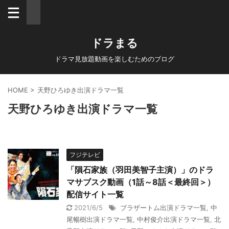
ドラまる
ドラマ見放題動画を楽しむためのブログ
HOME
>
天野ひろゆき出演ドラマ一覧
天野ひろゆき出演ドラマ一覧
フジテレビ
「隕石家族（羽田美智子主演）」のドラ
マサブスク動画（1話～8話＜最終回＞）
配信サイト一覧
2021/6/5
ブラザートム出演ドラマ一覧
,
中
尾暢樹出演ドラマ一覧
,
中村俊介出演ドラマ一覧
,
北