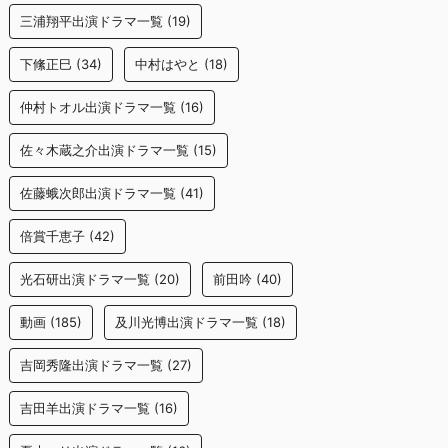
三浦翔平出演ドラマ一覧
(19)
下絛正巳
(34)
中村はやと
(18)
仲村トオル出演ドラマ一覧
(16)
佐々木蔵之介出演ドラマ一覧
(15)
佐藤蛾次郎出演ドラマ一覧
(41)
倍賞千恵子
(42)
光石研出演ドラマ一覧
(20)
前田吟
(40)
動画
(185)
及川光博出演ドラマ一覧
(18)
吉岡秀隆出演ドラマ一覧
(27)
吉田羊出演ドラマ一覧
(16)