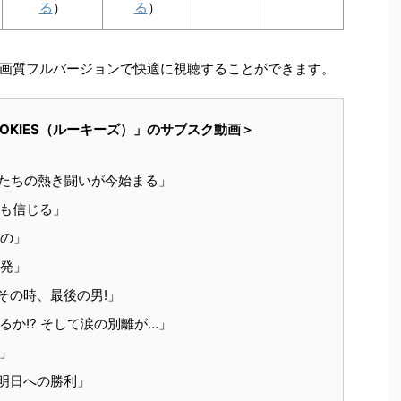
る
）
る
）
画質フルバージョンで快適に視聴することができます。
OOKIES（ルーキーズ）」のサブスク動画＞
良たちの熱き闘いが今始まる」
でも信じる」
もの」
出発」
その時、最後の男!」
るか!? そして涙の別離が…」
」
明日への勝利」