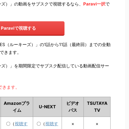
キーズ）」の動画をサブスクで視聴するなら、
Paravi一択
で
Paraviで視聴する
KIES（ルーキーズ）」の1話から11話（最終回）までの全動
できます。
キーズ）」を期間限定でサブスク配信している動画配信サー
できます。
Amazonプラ
ビデオ
TSUTAYA
U-NEXT
イム
パス
TV
〇（
視聴す
〇（
視聴す
×
×