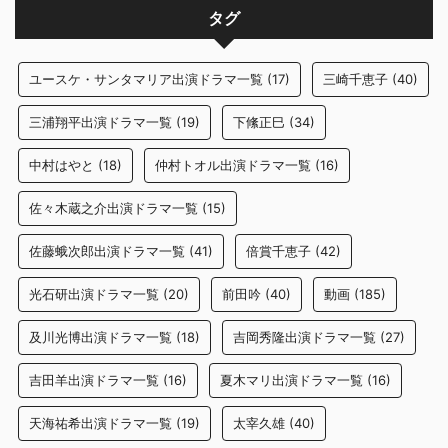
タグ
ユースケ・サンタマリア出演ドラマ一覧
(17)
三崎千恵子
(40)
三浦翔平出演ドラマ一覧
(19)
下絛正巳
(34)
中村はやと
(18)
仲村トオル出演ドラマ一覧
(16)
佐々木蔵之介出演ドラマ一覧
(15)
佐藤蛾次郎出演ドラマ一覧
(41)
倍賞千恵子
(42)
光石研出演ドラマ一覧
(20)
前田吟
(40)
動画
(185)
及川光博出演ドラマ一覧
(18)
吉岡秀隆出演ドラマ一覧
(27)
吉田羊出演ドラマ一覧
(16)
夏木マリ出演ドラマ一覧
(16)
天海祐希出演ドラマ一覧
(19)
太宰久雄
(40)