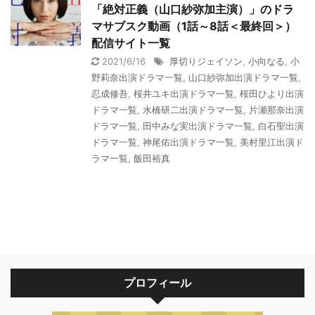
「絶対正義（山口紗弥加主演）」のドラ
マサブスク動画（1話～8話＜最終回＞）
配信サイト一覧
2021/6/16
厚切りジェイソン
,
小向なる
,
小
野莉奈出演ドラマ一覧
,
山口紗弥加出演ドラマ一覧
,
忍成修吾
,
桜井ユキ出演ドラマ一覧
,
桜田ひより出演
ドラマ一覧
,
水橋研二出演ドラマ一覧
,
片瀬那奈出演
ドラマ一覧
,
田中みな実出演ドラマ一覧
,
白石聖出演
ドラマ一覧
,
神尾佑出演ドラマ一覧
,
美村里江出演ド
ラマ一覧
,
飯田裕真
プロフィール