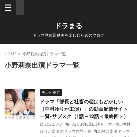
ドラまる
ドラマ見放題動画を楽しむためのブログ
HOME
>
小野莉奈出演ドラマ一覧
小野莉奈出演ドラマ一覧
テレビ東京
ドラマ「部長と社畜の恋はもどかしい
（中村ゆりか主演）」の動画配信サイト
一覧-サブスク（1話～12話＜最終回＞）
2022/7/6
ねりお弘晃出演ドラマ一覧
,
中村
ゆりか出演のドラマ作品一覧
,
丸山智己出演ドラマ