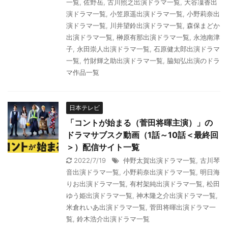
一覧
,
佐野岳
,
古川照之出演ドラマ一覧
,
大谷凜香出
演ドラマ一覧
,
小笠原遥出演ドラマ一覧
,
小野莉奈出
演ドラマ一覧
,
川井望鈴出演ドラマ一覧
,
森保まどか
出演ドラマ一覧
,
榊原有那出演ドラマ一覧
,
永池南津
子
,
永田崇人出演ドラマ一覧
,
石原健太郎出演ドラマ
一覧
,
竹財輝之助出演ドラマ一覧
,
脇知弘出演のドラ
マ作品一覧
日本テレビ
「コントが始まる（菅田将暉主演）」の
ドラマサブスク動画（1話～10話＜最終回
＞）配信サイト一覧
2022/7/19
仲野太賀出演ドラマ一覧
,
古川琴
音出演ドラマ一覧
,
小野莉奈出演ドラマ一覧
,
明日海
りお出演ドラマ一覧
,
有村架純出演ドラマ一覧
,
松田
ゆう姫出演ドラマ一覧
,
神木隆之介出演ドラマ一覧
,
米倉れいあ出演ドラマ一覧
,
菅田将暉出演ドラマ一
覧
,
鈴木浩介出演ドラマ一覧