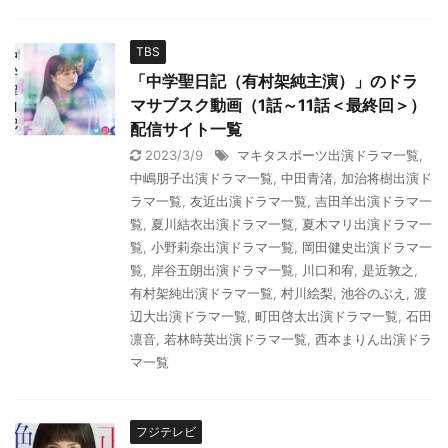
TBS
「中学聖日記（有村架純主演）」のドラ
マサブスク動画（1話～11話＜最終回＞）
配信サイト一覧
2023/3/9
マキタスポーツ出演ドラマ一覧
,
中嶋朋子出演ドラマ一覧
,
中田青渚
,
加治将樹出演ド
ラマ一覧
,
友近出演ドラマ一覧
,
吉田羊出演ドラマ一
覧
,
夏川結衣出演ドラマ一覧
,
夏木マリ出演ドラマ一
覧
,
小野莉奈出演ドラマ一覧
,
岡田健史出演ドラマ一
覧
,
岸谷五朗出演ドラマ一覧
,
川口和宥
,
是近敦之
,
有村架純出演ドラマ一覧
,
村川絵梨
,
池谷のぶえ
,
渡
辺大出演ドラマ一覧
,
町田啓太出演ドラマ一覧
,
石田
凛音
,
若林時英出演ドラマ一覧
,
西本まりん出演ドラ
マ一覧
フジテレビ