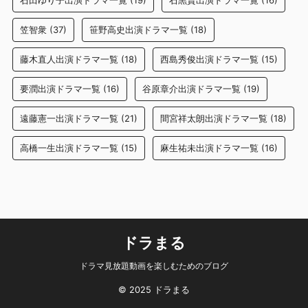
石田ゆり子出演ドラマ一覧
(19)
石黒賢出演ドラマ一覧
(16)
笠智衆
(37)
笹野高史出演ドラマ一覧
(18)
藤木直人出演ドラマ一覧
(18)
西島秀俊出演ドラマ一覧
(15)
要潤出演ドラマ一覧
(16)
谷原章介出演ドラマ一覧
(19)
遠藤憲一出演ドラマ一覧
(21)
間宮祥太朗出演ドラマ一覧
(18)
高橋一生出演ドラマ一覧
(15)
麻生祐未出演ドラマ一覧
(16)
ドラまる
ドラマ見放題動画を楽しむためのブログ
© 2025 ドラまる