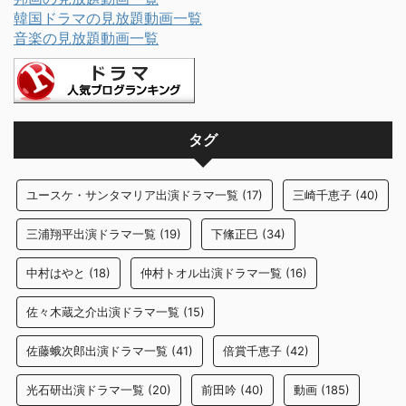
韓国ドラマの見放題動画一覧
音楽の見放題動画一覧
タグ
ユースケ・サンタマリア出演ドラマ一覧
(17)
三崎千恵子
(40)
三浦翔平出演ドラマ一覧
(19)
下絛正巳
(34)
中村はやと
(18)
仲村トオル出演ドラマ一覧
(16)
佐々木蔵之介出演ドラマ一覧
(15)
佐藤蛾次郎出演ドラマ一覧
(41)
倍賞千恵子
(42)
光石研出演ドラマ一覧
(20)
前田吟
(40)
動画
(185)