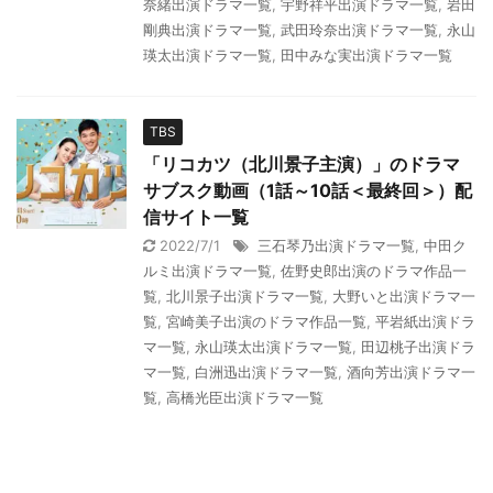
奈緒出演ドラマ一覧
,
宇野祥平出演ドラマ一覧
,
岩田
剛典出演ドラマ一覧
,
武田玲奈出演ドラマ一覧
,
永山
瑛太出演ドラマ一覧
,
田中みな実出演ドラマ一覧
TBS
「リコカツ（北川景子主演）」のドラマ
サブスク動画（1話～10話＜最終回＞）配
信サイト一覧
2022/7/1
三石琴乃出演ドラマ一覧
,
中田ク
ルミ出演ドラマ一覧
,
佐野史郎出演のドラマ作品一
覧
,
北川景子出演ドラマ一覧
,
大野いと出演ドラマ一
覧
,
宮崎美子出演のドラマ作品一覧
,
平岩紙出演ドラ
マ一覧
,
永山瑛太出演ドラマ一覧
,
田辺桃子出演ドラ
マ一覧
,
白洲迅出演ドラマ一覧
,
酒向芳出演ドラマ一
覧
,
高橋光臣出演ドラマ一覧