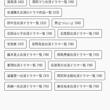
渥美清
(42)
濱田マリ出演ドラマ一覧
(16)
生瀬勝久出演のドラマ作品一覧
(23)
田中圭出演ドラマ一覧
(22)
男はつらいよ
(56)
石田ゆり子出演ドラマ一覧
(19)
石黒賢出演ドラマ一覧
(16)
笠智衆
(37)
笹野高史出演ドラマ一覧
(18)
藤木直人出演ドラマ一覧
(18)
西島秀俊出演ドラマ一覧
(15)
要潤出演ドラマ一覧
(16)
谷原章介出演ドラマ一覧
(19)
遠藤憲一出演ドラマ一覧
(21)
間宮祥太朗出演ドラマ一覧
(18)
高橋一生出演ドラマ一覧
(15)
麻生祐未出演ドラマ一覧
(16)