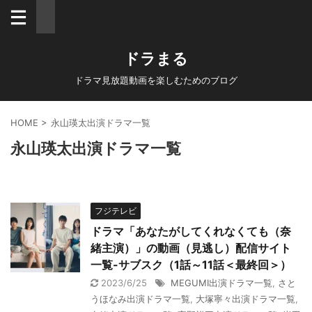
ドラまる
ドラマ見放題動画を楽しむためのブログ
HOME
>
永山瑛太出演ドラマ一覧
永山瑛太出演ドラマ一覧
フジテレビ
ドラマ「あなたがしてくれなくても（奈
緒主演）」の動画（見逃し）配信サイト
一覧-サブスク（1話～11話＜最終回＞）
2023/6/25
MEGUMI出演ドラマ一覧
,
さと
うほなみ出演ドラマ一覧
,
大塚寧々出演ドラマ一覧
,