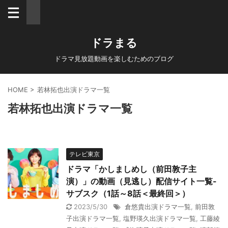
ドラまる
ドラマ見放題動画を楽しむためのブログ
HOME
>
若林拓也出演ドラマ一覧
若林拓也出演ドラマ一覧
テレビ東京
ドラマ「かしましめし（前田敦子主
演）」の動画（見逃し）配信サイト一覧-
サブスク（1話～8話＜最終回＞）
2023/5/30
倉悠貴出演ドラマ一覧
,
前田敦
子出演ドラマ一覧
,
塩野瑛久出演ドラマ一覧
,
工藤綾