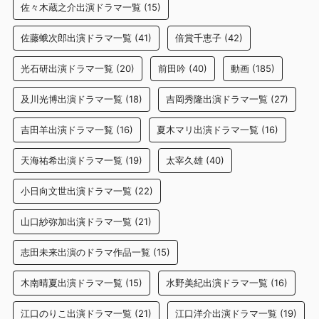
佐々木蔵之介出演ドラマ一覧
(15)
佐藤蛾次郎出演ドラマ一覧
(41)
倍賞千恵子
(42)
光石研出演ドラマ一覧
(20)
前田吟
(40)
動画
(185)
及川光博出演ドラマ一覧
(18)
吉岡秀隆出演ドラマ一覧
(27)
吉田羊出演ドラマ一覧
(16)
夏木マリ出演ドラマ一覧
(16)
天海祐希出演ドラマ一覧
(19)
太宰久雄
(40)
小日向文世出演ドラマ一覧
(22)
山口紗弥加出演ドラマ一覧
(21)
志田未来出演のドラマ作品一覧
(15)
木南晴夏出演ドラマ一覧
(15)
水野美紀出演ドラマ一覧
(16)
江口のりこ出演ドラマ一覧
(21)
江口洋介出演ドラマ一覧
(19)