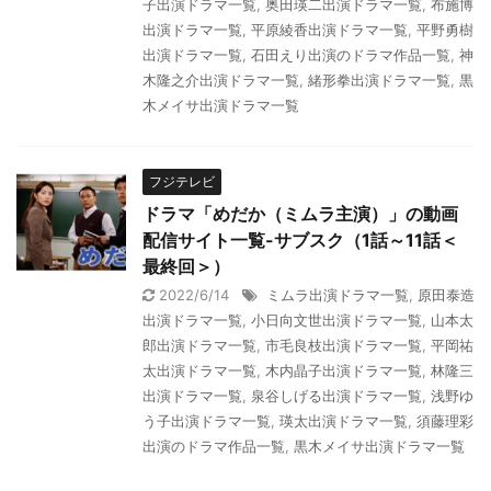
子出演ドラマ一覧
,
奥田瑛二出演ドラマ一覧
,
布施博
出演ドラマ一覧
,
平原綾香出演ドラマ一覧
,
平野勇樹
出演ドラマ一覧
,
石田えり出演のドラマ作品一覧
,
神
木隆之介出演ドラマ一覧
,
緒形拳出演ドラマ一覧
,
黒
木メイサ出演ドラマ一覧
フジテレビ
ドラマ「めだか（ミムラ主演）」の動画
配信サイト一覧-サブスク（1話～11話＜
最終回＞）
2022/6/14
ミムラ出演ドラマ一覧
,
原田泰造
出演ドラマ一覧
,
小日向文世出演ドラマ一覧
,
山本太
郎出演ドラマ一覧
,
市毛良枝出演ドラマ一覧
,
平岡祐
太出演ドラマ一覧
,
木内晶子出演ドラマ一覧
,
林隆三
出演ドラマ一覧
,
泉谷しげる出演ドラマ一覧
,
浅野ゆ
う子出演ドラマ一覧
,
瑛太出演ドラマ一覧
,
須藤理彩
出演のドラマ作品一覧
,
黒木メイサ出演ドラマ一覧