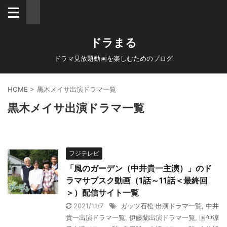
ドラまる
ドラマ見放題動画を楽しむためのブログ
HOME
>
黒木メイサ出演ドラマ一覧
黒木メイサ出演ドラマ一覧
フジテレビ
「風のガーデン（中井貴一主演）」のド
ラマサブスク動画（1話～11話＜最終回
＞）配信サイト一覧
2021/11/7
ガッツ石松 出演ドラマ一覧
,
中井
貴一出演ドラマ一覧
,
伊藤蘭出演ドラマ一覧
,
国仲涼