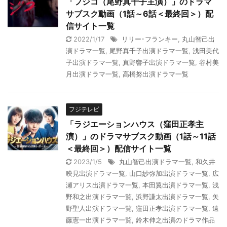
「フジコ（尾野真千子主演）」のドラマ
サブスク動画（1話～6話＜最終回＞）配
信サイト一覧
2022/1/17
リリー･フランキー
,
丸山智己出
演ドラマ一覧
,
尾野真千子出演ドラマ一覧
,
浅田美代
子出演ドラマ一覧
,
真野響子出演ドラマ一覧
,
谷村美
月出演ドラマ一覧
,
高橋努出演ドラマ一覧
フジテレビ
「ラジエーションハウス（窪田正孝主
演）」のドラマサブスク動画（1話～11話
＜最終回＞）配信サイト一覧
2023/1/5
丸山智己出演ドラマ一覧
,
和久井
映見出演ドラマ一覧
,
山口紗弥加出演ドラマ一覧
,
広
瀬アリス出演ドラマ一覧
,
本田翼出演ドラマ一覧
,
浅
野和之出演ドラマ一覧
,
浜野謙太出演ドラマ一覧
,
矢
野聖人出演ドラマ一覧
,
窪田正孝出演ドラマ一覧
,
遠
藤憲一出演ドラマ一覧
,
鈴木伸之出演のドラマ作品