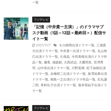
一覧
フジテレビ
「記憶（中井貴一主演）」のドラマサブ
スク動画（1話～12話＜最終回＞）配信サ
イト一覧
2021/11/7
モロ師岡出演ドラマ一覧
,
三浦貴
大出演ドラマ一覧
,
中井貴一出演ドラマ一覧
,
丸山智
己出演ドラマ一覧
,
久保晶
,
今田美桜出演のドラマ作
品一覧
,
優香
,
城築創
,
大西武志
,
大鷹明良
,
宮澤秀
羽
,
山中崇出演ドラマ一覧
,
川野直輝
,
松下由樹出演
ドラマ一覧
,
水橋研二出演ドラマ一覧
,
泉澤祐希出演
ドラマ一覧
,
相島一之出演のドラマ作品一覧
,
石丸謙
二郎
,
草村礼子出演ドラマ一覧
,
落井実結子出演ドラ
マ一覧
フジテレビ