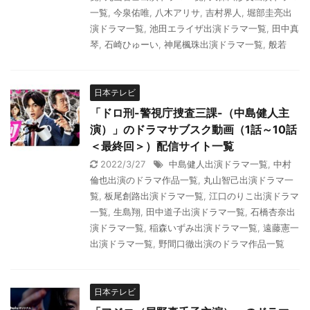
一覧
,
今泉佑唯
,
八木アリサ
,
吉村界人
,
堀部圭亮出
演ドラマ一覧
,
池田エライザ出演ドラマ一覧
,
田中真
琴
,
石崎ひゅーい
,
神尾楓珠出演ドラマ一覧
,
般若
日本テレビ
「ドロ刑-警視庁捜査三課-（中島健人主
演）」のドラマサブスク動画（1話～10話
＜最終回＞）配信サイト一覧
2022/3/27
中島健人出演ドラマ一覧
,
中村
倫也出演のドラマ作品一覧
,
丸山智己出演ドラマ一
覧
,
板尾創路出演ドラマ一覧
,
江口のりこ出演ドラマ
一覧
,
生島翔
,
田中道子出演ドラマ一覧
,
石橋杏奈出
演ドラマ一覧
,
稲森いずみ出演ドラマ一覧
,
遠藤憲一
出演ドラマ一覧
,
野間口徹出演のドラマ作品一覧
日本テレビ