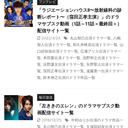
フジテレビ
「ラジエーションハウスII〜放射線科の診
断レポート〜（窪田正孝主演）」のドラ
マサブスク動画（1話～11話＜最終回＞）
配信サイト一覧
2022/3/24
丸山智己出演ドラマ一覧
,
八嶋
智人出演ドラマ一覧
,
和久井映見出演ドラマ一覧
,
山
口紗弥加出演ドラマ一覧
,
広瀬アリス出演ドラマ一
覧
,
本田翼出演ドラマ一覧
,
浅野和之出演ドラマ一
覧
,
浜野謙太出演ドラマ一覧
,
矢野聖人出演ドラマ一
覧
,
窪田正孝出演ドラマ一覧
,
遠藤憲一出演ドラマ一
覧
,
鈴木伸之出演のドラマ作品一覧
毎日放送
「左ききのエレン」のドラマサブスク動
画配信サイト一覧
2019/12/25
中村ゆりか出演のドラマ作品一
覧
,
丸山智己出演ドラマ一覧
,
久保田紗友出演ドラマ