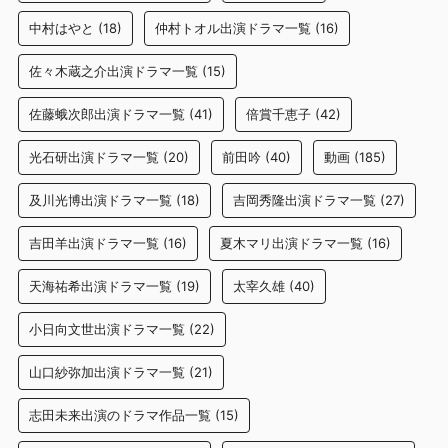
中村はやと
(18)
仲村トオル出演ドラマ一覧
(16)
佐々木蔵之介出演ドラマ一覧
(15)
佐藤蛾次郎出演ドラマ一覧
(41)
倍賞千恵子
(42)
光石研出演ドラマ一覧
(20)
前田吟
(40)
動画
(185)
及川光博出演ドラマ一覧
(18)
吉岡秀隆出演ドラマ一覧
(27)
吉田羊出演ドラマ一覧
(16)
夏木マリ出演ドラマ一覧
(16)
天海祐希出演ドラマ一覧
(19)
太宰久雄
(40)
小日向文世出演ドラマ一覧
(22)
山口紗弥加出演ドラマ一覧
(21)
志田未来出演のドラマ作品一覧
(15)