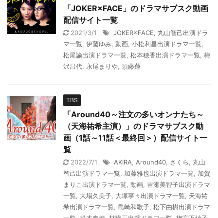
「JOKER×FACE」のドラマサブスク動画
配信サイト一覧
2021/3/1
JOKER×FACE
,
丸山智己出演ドラ
マ一覧
,
伊藤ゆみ
,
動画
,
小松利昌出演ドラマ一覧
,
松尾諭出演ドラマ一覧
,
松本穂香出演ドラマ一覧
,
梅
沢昌代
,
永尾まりや
,
須藤蓮
TBS
「Around40～注文の多いオンナたち～
（天海祐希主演）」のドラマサブスク動
画（1話～11話＜最終回＞）配信サイト一
覧
2022/7/1
AKIRA
,
Around40
,
さくら
,
丸山
智己出演ドラマ一覧
,
加藤雅也出演ドラマ一覧
,
加賀
まりこ出演ドラマ一覧
,
動画
,
吉瀬美智子出演ドラマ
一覧
,
大場久美子
,
大塚寧々出演ドラマ一覧
,
天海祐
希出演ドラマ一覧
,
島崎和歌子
,
松下由樹出演ドラマ