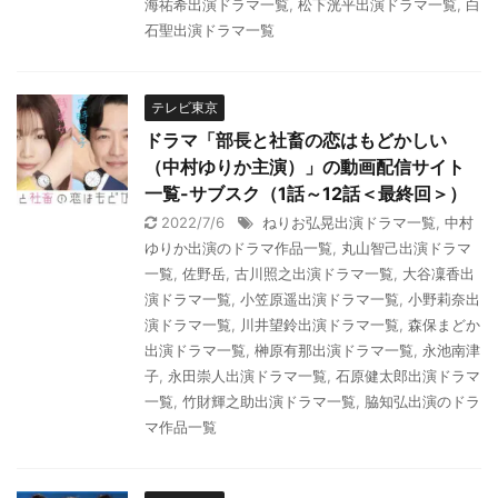
海祐希出演ドラマ一覧
,
松下洸平出演ドラマ一覧
,
白
石聖出演ドラマ一覧
テレビ東京
ドラマ「部長と社畜の恋はもどかしい
（中村ゆりか主演）」の動画配信サイト
一覧-サブスク（1話～12話＜最終回＞）
2022/7/6
ねりお弘晃出演ドラマ一覧
,
中村
ゆりか出演のドラマ作品一覧
,
丸山智己出演ドラマ
一覧
,
佐野岳
,
古川照之出演ドラマ一覧
,
大谷凜香出
演ドラマ一覧
,
小笠原遥出演ドラマ一覧
,
小野莉奈出
演ドラマ一覧
,
川井望鈴出演ドラマ一覧
,
森保まどか
出演ドラマ一覧
,
榊原有那出演ドラマ一覧
,
永池南津
子
,
永田崇人出演ドラマ一覧
,
石原健太郎出演ドラマ
一覧
,
竹財輝之助出演ドラマ一覧
,
脇知弘出演のドラ
マ作品一覧