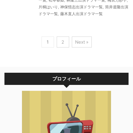
一覧
,
松本春姫
,
林隆三出演ドラマ一覧
,
梅宮万紗子
,
片桐はいり
,
神保悟志出演ドラマ一覧
,
筒井道隆出演
ドラマ一覧
,
藤木直人出演ドラマ一覧
1
2
Next »
プロフィール