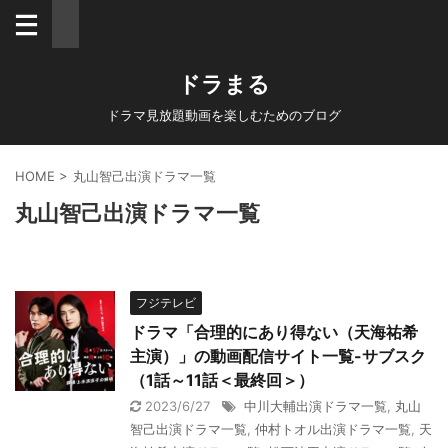
ドラまる
ドラマ見放題動画を楽しむためのブログ
HOME
>
丸山智己出演ドラマ一覧
丸山智己出演ドラマ一覧
フジテレビ
ドラマ「合理的にあり得ない（天海祐希
主演）」の動画配信サイト一覧-サブスク
（1話～11話＜最終回＞）
2023/6/27
中川大輔出演ドラマ一覧
,
丸山
智己出演ドラマ一覧
,
仲村トオル出演ドラマ一覧
,
天