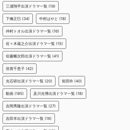
三浦翔平出演ドラマ一覧
(19)
下絛正巳
(34)
中村はやと
(18)
仲村トオル出演ドラマ一覧
(16)
佐々木蔵之介出演ドラマ一覧
(15)
佐藤蛾次郎出演ドラマ一覧
(41)
倍賞千恵子
(42)
光石研出演ドラマ一覧
(20)
前田吟
(40)
動画
(185)
及川光博出演ドラマ一覧
(18)
吉岡秀隆出演ドラマ一覧
(27)
吉田羊出演ドラマ一覧
(16)