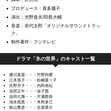
プロデュース：喜多麗子
演出：光野道夫/田島大輔
音楽：岩代太郎「オリジナルサウンドトラッ
ク」
制作著作：フジテレビ
ドラマ「氷の世界」のキャスト一覧
廣川英器・・・竹野内豊
江木塔子・・・松嶋菜々子
庄野月子・・・内田有紀
迫田正午・・・金子賢
迫田七海・・・片瀬那奈
池永苑恵・・・木村多江
桧山豊彦・・・谷原章介