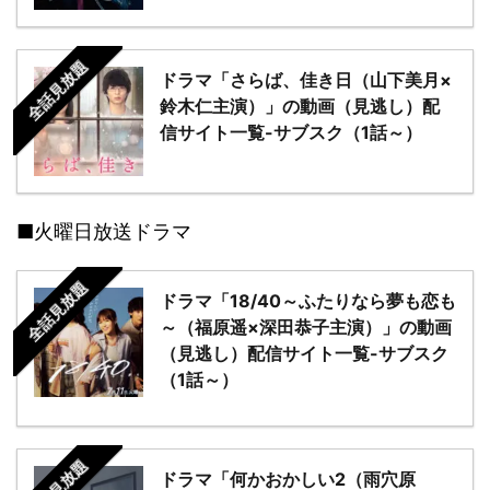
全話見放題
ドラマ「さらば、佳き日（山下美月×
鈴木仁主演）」の動画（見逃し）配
信サイト一覧-サブスク（1話～）
■火曜日放送ドラマ
全話見放題
ドラマ「18/40～ふたりなら夢も恋も
～（福原遥×深田恭子主演）」の動画
（見逃し）配信サイト一覧-サブスク
（1話～）
全話見放題
ドラマ「何かおかしい2（雨穴原