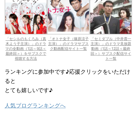
「セシルのもくろみ（真
「オトナ女子（篠原涼子
「セミダブル（中井貴一
木よう子主演）」のドラ
主演）」のドラマサブス
主演）」のドラマ見放題
マの全動画（1話～9話＜
ク動画配信サイト一覧
動画（1話～12話＜最終
最終回＞）をサブスクで
回＞）サブスク配信サイ
視聴する方法
ト一覧
ランキングに参加中です♪応援クリックをいただけ
ると
とても嬉しいです♪
人気ブログランキングへ