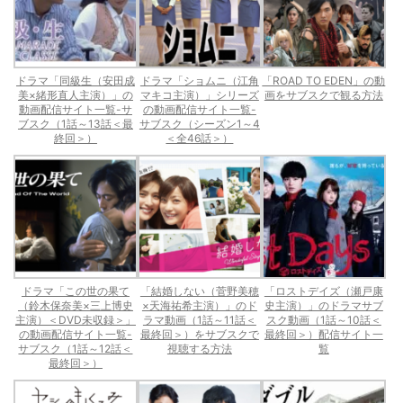
ドラマ「同級生（安田成
ドラマ「ショムニ（江角
「ROAD TO EDEN」の動
美×緒形直人主演）」の
マキコ主演）」シリーズ
画をサブスクで観る方法
動画配信サイト一覧-サ
の動画配信サイト一覧-
ブスク（1話～13話＜最
サブスク（シーズン1～4
終回＞）
＜全46話＞）
ドラマ「この世の果て
「結婚しない（菅野美穂
「ロストデイズ（瀬戸康
（鈴木保奈美×三上博史
×天海祐希主演）」のド
史主演）」のドラマサブ
主演）＜DVD未収録＞」
ラマ動画（1話～11話＜
スク動画（1話～10話＜
の動画配信サイト一覧-
最終回＞）をサブスクで
最終回＞）配信サイト一
サブスク（1話～12話＜
視聴する方法
覧
最終回＞）