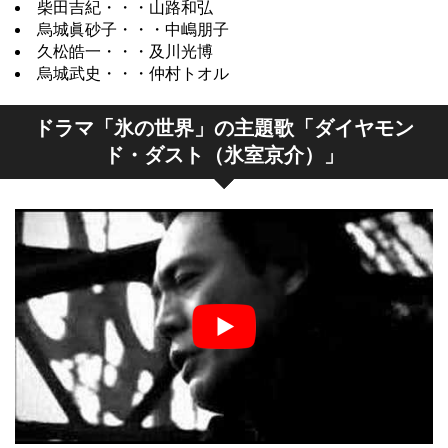
柴田吉紀・・・山路和弘
烏城眞砂子・・・中嶋朋子
久松皓一・・・及川光博
烏城武史・・・仲村トオル
ドラマ「氷の世界」の主題歌「ダイヤモン
ド・ダスト（氷室京介）」