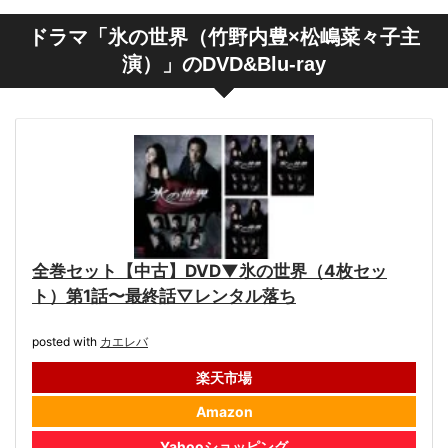
ドラマ「氷の世界（竹野内豊×松嶋菜々子主
演）」のDVD&Blu-ray
全巻セット【中古】DVD▼氷の世界（4枚セッ
ト）第1話〜最終話▽レンタル落ち
posted with
カエレバ
楽天市場
Amazon
Yahooショッピング