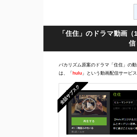
「住住」のドラマ動画（1
信
バカリズム原案のドラマ「住住」の動
は、「
hulu
」という動画配信サービス
全話サブスク