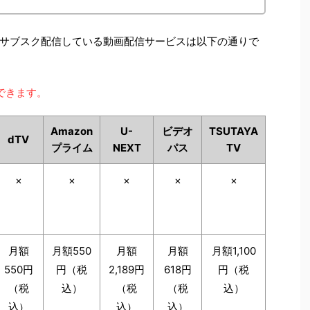
サブスク配信している動画配信サービスは以下の通りで
できます。
Amazon
U-
ビデオ
TSUTAYA
dTV
プライム
NEXT
パス
TV
×
×
×
×
×
月額
月額550
月額
月額
月額1,100
550円
円（税
2,189円
618円
円（税
（税
込）
（税
（税
込）
込）
込）
込）