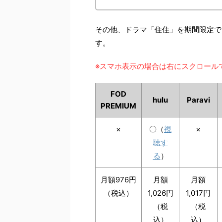
その他、ドラマ「住住」を期間限定で
す。
※スマホ表示の場合は右にスクロール
FOD
hulu
Paravi
PREMIUM
×
〇（
視
×
聴す
る
）
月額976円
月額
月額
（税込）
1,026円
1,017円
（税
（税
込）
込）