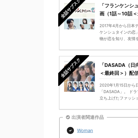
全話サブスク
「フランケンシ
画（1話～10話
2017年4月から日
ケンシュタインの恋
物が恋を知り、友情を
全話サブスク
「DASADA（
＜最終回＞）配
2020年1月15日
「DASADA」。 ド
立ち上げたファッション
出演者関連作品
Woman