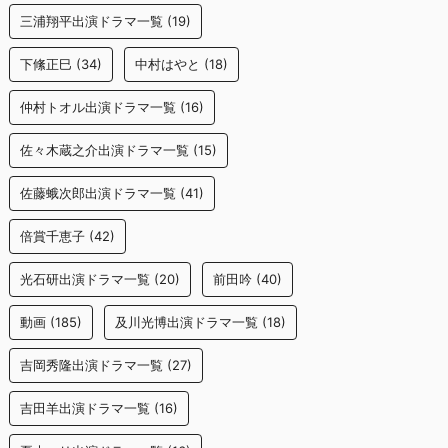
三浦翔平出演ドラマ一覧
(19)
下絛正巳
(34)
中村はやと
(18)
仲村トオル出演ドラマ一覧
(16)
佐々木蔵之介出演ドラマ一覧
(15)
佐藤蛾次郎出演ドラマ一覧
(41)
倍賞千恵子
(42)
光石研出演ドラマ一覧
(20)
前田吟
(40)
動画
(185)
及川光博出演ドラマ一覧
(18)
吉岡秀隆出演ドラマ一覧
(27)
吉田羊出演ドラマ一覧
(16)