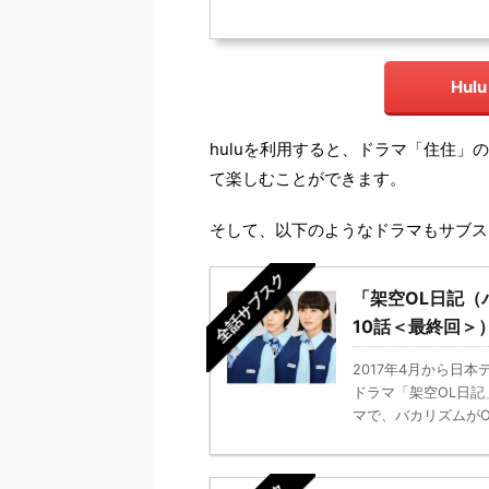
Hu
huluを利用すると、ドラマ「住住」
て楽しむことができます。
そして、以下のようなドラマもサブス
全話サブスク
「架空OL日記（
10話＜最終回＞
2017年4月から日
ドラマ「架空OL日
マで、バカリズムがOL