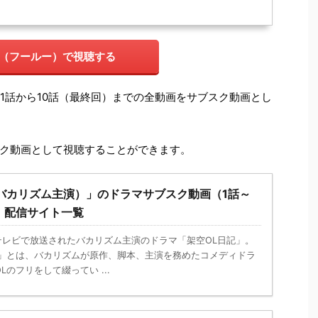
lu（フールー）で視聴する
の1話から10話（最終回）までの全動画をサブスク動画とし
ク動画として視聴することができます。
バカリズム主演）」のドラマサブスク動画（1話～
）配信サイト一覧
本テレビで放送されたバカリズム主演のドラマ「架空OL日記」。
記」とは、バカリズムが原作、脚本、主演を務めたコメディドラ
のフリをして綴ってい ...