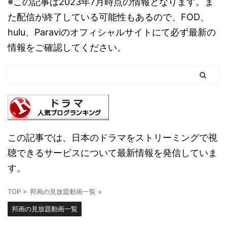
※この記事は2023年7月時点の情報となります。ま
た配信が終了している可能性もあるので、FOD、
hulu、Paraviのオフィシャルサイトにて必ず最新の
情報をご確認してください。
この記事では、日本のドラマをストリーミングで視
聴できるサービスについて最新情報を発信していま
す。
TOP
>
邦画の見放題動画一覧
>
邦画の見放題動画一覧