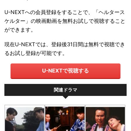
U-NEXTへの会員登録をすることで、「ヘルタース
ケルター」の映画動画を無料お試しで視聴すること
ができます。
現在U-NEXTでは、登録後31日間は無料で視聴でき
るお試し登録が可能です。
U-NEXTで視聴する
関連ドラマ