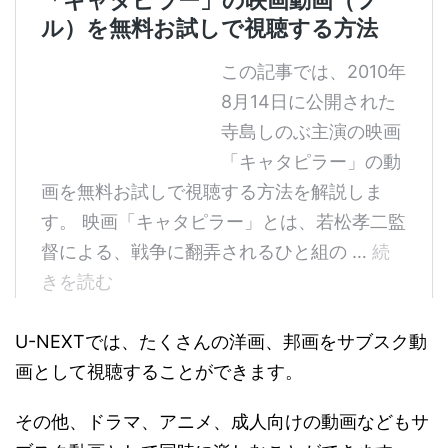
U-NEXTでは、たくさんの洋画、邦画をサブスク動
画として視聴することができます。
その他、ドラマ、アニメ、成人向けの動画などもサ