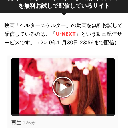
を無料お試しで配信しているサイト
映画「ヘルタースケルター」の動画を無料お試しで
配信しているのは、「
U-NEXT
」という動画配信サ
ービスです。（2019年11月30日 23:59まで配信）