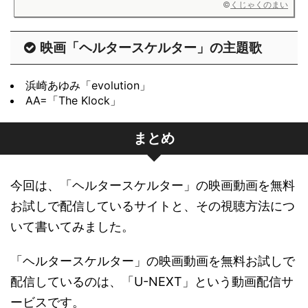
©
くじゃくのまい
映画「ヘルタースケルター」の主題歌
浜崎あゆみ「evolution」
AA=「The Klock」
まとめ
今回は、「ヘルタースケルター」の映画動画を無料
お試しで配信しているサイトと、その視聴方法につ
いて書いてみました。
「ヘルタースケルター」の映画動画を無料お試しで
配信しているのは、「U-NEXT」という動画配信サ
ービスです。