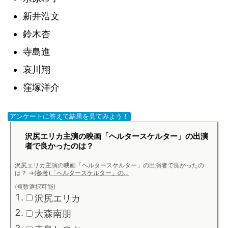
新井浩文
鈴木杏
寺島進
哀川翔
窪塚洋介
アンケートに答えて結果を見てみよう！
沢尻エリカ主演の映画「ヘルタースケルター」の出演
者で良かったのは？
沢尻エリカ主演の映画「ヘルタースケルター」の出演者で良かったの
は？
→
(参考)「ヘルタースケルター」の…
(複数選択可能)
沢尻エリカ
大森南朋