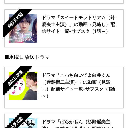
全話見放題
ドラマ「スイートモラトリアム（鈴
鹿央士主演）」の動画（見逃し）配
信サイト一覧-サブスク（1話～）
■水曜日放送ドラマ
全話見放題
ドラマ「こっち向いてよ向井くん
（赤楚衛二主演）」の動画（見逃
し）配信サイト一覧-サブスク（1話
～）
全話見放題
ドラマ「ばらかもん（杉野遥亮主