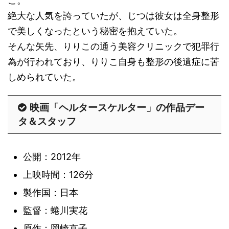
こ。
絶大な人気を誇っていたが、じつは彼女は全身整形
で美しくなったという秘密を抱えていた。
そんな矢先、りりこの通う美容クリニックで犯罪行
為が行われており、りりこ自身も整形の後遺症に苦
しめられていた。
映画「ヘルタースケルター」の作品デー
タ＆スタッフ
公開：2012年
上映時間：126分
製作国：日本
監督：蜷川実花
原作：岡崎京子