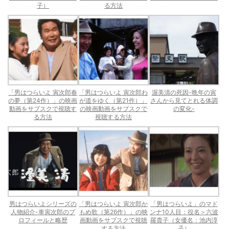
子）
る方法
「男はつらいよ 寅次郎春
「男はつらいよ 寅次郎わ
渥美清の死因-晩年の寅
の夢（第24作）」の映画
が道をゆく（第21作）」
さんから見てとれる体調
動画をサブスクで視聴す
の映画動画をサブスクで
の変化-
る方法
視聴する方法
男はつらいよシリーズの
「男はつらいよ 寅次郎か
「男はつらいよ」のマド
人物紹介-車寅次郎のプ
もめ歌（第26作）」の映
ンナ10人目：役名＞六波
ロフィールと略歴
画動画をサブスクで視聴
羅貴子（女優名：池内淳
する方法
子）