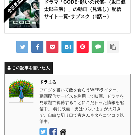
全話見放題
ドラマ「CODE-願いの代償-（坂口健
太郎主演）」の動画（見逃し）配信
サイト一覧-サブスク（1話～）
この記事を書いた人
ドラまる
ブログを書いて飯を食らうWEBライター。
動画配信サービスを利用して映画、ドラマを
見放題で視聴することにこだわった情報を配
信中。 特に映画「男はつらいよ」が大好き
で、自由な切り口で寅さんネタをコツコツ執
筆中。