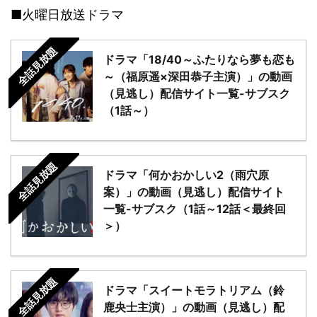
■火曜日放送ドラマ
全話見放題
ドラマ「18/40～ふたりなら夢も恋も
～（福原遥×深田恭子主演）」の動画
（見逃し）配信サイト一覧-サブスク
（1話～）
全話見放題
ドラマ「何かおかしい2（雨穴原
案）」の動画（見逃し）配信サイト
一覧-サブスク（1話～12話＜最終回
＞）
全話見放題
ドラマ「スイートモラトリアム（鈴
鹿央士主演）」の動画（見逃し）配