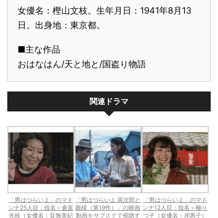
女優名：樫山文枝。生年月日：1941年8月13
日。出身地：東京都。
■主な作品
おはなはん/天と地と/国盗り物語
関連ドラマ
「男はつらいよ」のマド
「男はつらいよ 寅次郎と
「男はつらいよ」のマド
ンナ25人目：役名＞倉富
殿様（第19作）」の映画
ンナ12人目：役名＞柳り
光枝（女優名：音無美紀
動画をサブスクで視聴す
つ子（女優名：岸惠子）