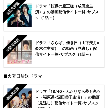
全話見放題
ドラマ「転職の魔王様（成田凌主
演）」の動画配信サイト一覧-サブス
ク（1話～）
全話見放題
ドラマ「さらば、佳き日（山下美月×
鈴木仁主演）」の動画（見逃し）配
信サイト一覧-サブスク（1話～）
■火曜日放送ドラマ
全話見放題
ドラマ「18/40～ふたりなら夢も恋も
～（福原遥×深田恭子主演）」の動画
（見逃し）配信サイト一覧-サブスク