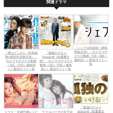
関連ドラマ
「シェフは名探偵（西島
秀俊主演）」のドラマサ
「僕はどこから（中島裕
「孤独のグルメ
ブスク動画（1話～9話＜
翔×間宮祥太朗主演）」
Season8（松重豊主
最終回＞）配信サイト一
のドラマサブスク動画
演）」のドラマサブスク
覧
（1話～11話＜最終回
動画（1話～12話＜最終
＞）配信サイト一覧
回＞）配信サイト一覧
「孤独のグルメ
season9（松重豊主
ドラマ「夫婦円満レシピ
「ナイルパーチの女子会