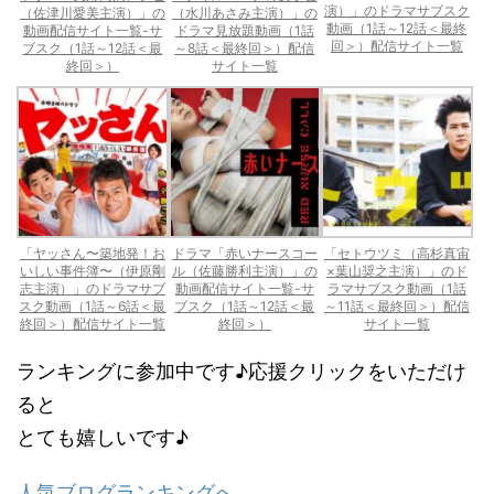
演）」のドラマサブスク
（佐津川愛美主演）」の
（水川あさみ主演）」の
動画（1話～12話＜最終
動画配信サイト一覧-サ
ドラマ見放題動画（1話
回＞）配信サイト一覧
ブスク（1話～12話＜最
～8話＜最終回＞）配信
終回＞）
サイト一覧
「ヤッさん〜築地発！お
ドラマ「赤いナースコー
「セトウツミ（高杉真宙
いしい事件簿〜（伊原剛
ル（佐藤勝利主演）」の
×葉山奨之主演）」のド
志主演）」のドラマサブ
動画配信サイト一覧-サ
ラマサブスク動画（1話
スク動画（1話～6話＜最
ブスク（1話～12話＜最
～11話＜最終回＞）配信
終回＞）配信サイト一覧
終回＞）
サイト一覧
ランキングに参加中です♪応援クリックをいただけ
ると
とても嬉しいです♪
人気ブログランキングへ