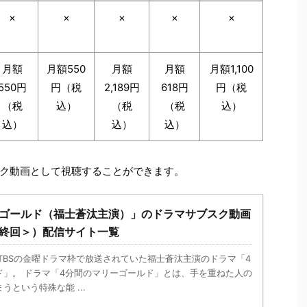
×
×
×
×
×
月額
月額550
月額
月額
月額1,100
550円
円（税
2,189円
618円
円（税
（税
込）
（税
（税
込）
込）
込）
込）
ク動画として視聴することができます。
ーゴールド（福士蒼汰主演）」のドラマサブスク動画
最終回＞）配信サイト一覧
日からTBSの金曜ドラマ枠で放送されていた福士蒼汰主演のドラマ「4
ド」。 ドラマ「4分間のマリーゴールド」とは、手を重ねた人の
という特殊な能 ...