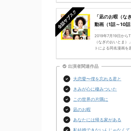
全話サブスク
「凪のお暇（な
動画（1話～10
2019年7月19日
（なぎのおいとま）
トによる同名漫画を原
出演者関連作品
大恋愛〜僕を忘れる君と
きみが心に棲みついた
この世界の片隅に
凪のお暇
あなたには帰る家がある
私結婚できないんじゃなくて