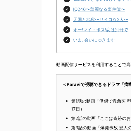
IQ246〜華麗なる事件簿〜
天国と地獄〜サイコな2人〜
オー!マイ・ボス!恋は別冊で
いま､会いにゆきます
動画配信サービスを利用することで高
＜Paraviで視聴できるドラマ
第1話の動画「僧侶で救急医 
17日）
第2話の動画「ここは奇跡のおき
第3話の動画「爆発事故 恩人の