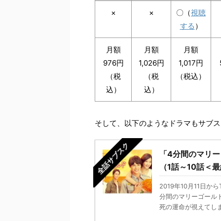
×
×
〇（
視聴
する
）
月額
月額
月額
976円
1,026円
1,017円
（税
（税
（税込）
込）
込）
そして、以下のようなドラマもサブス
全話サブスク
「4分間のマリ
（1話～10話＜
2019年10月11
分間のマリーゴール
死の運命が視えてしまう