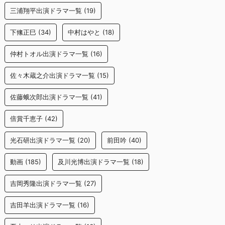
三浦翔平出演ドラマ一覧
(19)
下絛正巳
(34)
中村はやと
(18)
仲村トオル出演ドラマ一覧
(16)
佐々木蔵之介出演ドラマ一覧
(15)
佐藤蛾次郎出演ドラマ一覧
(41)
倍賞千恵子
(42)
光石研出演ドラマ一覧
(20)
前田吟
(40)
動画
(185)
及川光博出演ドラマ一覧
(18)
吉岡秀隆出演ドラマ一覧
(27)
吉田羊出演ドラマ一覧
(16)