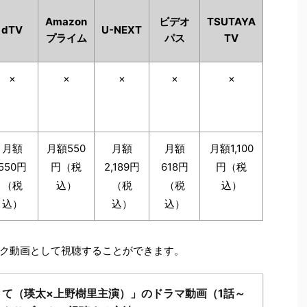
Amazon
ビデオ
TSUTAYA
dTV
U-NEXT
プライム
パス
TV
×
×
×
×
×
月額
月額550
月額
月額
月額1,100
550円
円（税
2,189円
618円
円（税
（税
込）
（税
（税
込）
込）
込）
込）
ク動画として視聴することができます。
て（瑛太×上野樹里主演）」のドラマ動画（1話～