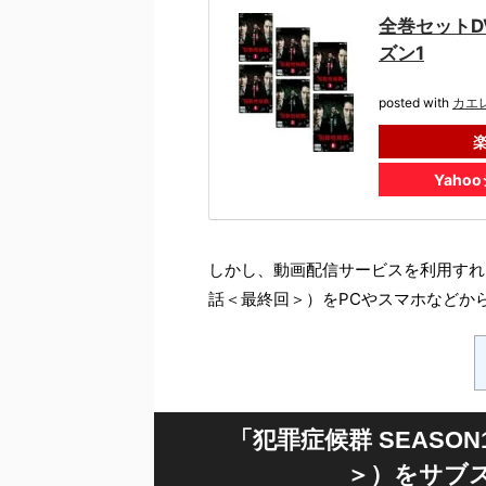
全巻セットD
ズン1
posted with
カエ
Yaho
しかし、動画配信サービスを利用すれば
話＜最終回＞）をPCやスマホなどか
「犯罪症候群 SEASO
＞）をサブ