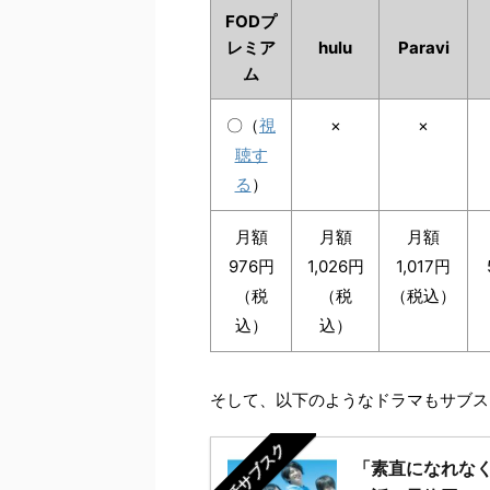
FODプ
レミア
hulu
Paravi
ム
〇（
視
×
×
聴す
る
）
月額
月額
月額
976円
1,026円
1,017円
（税
（税
（税込）
込）
込）
そして、以下のようなドラマもサブス
全話サブスク
「素直になれなく