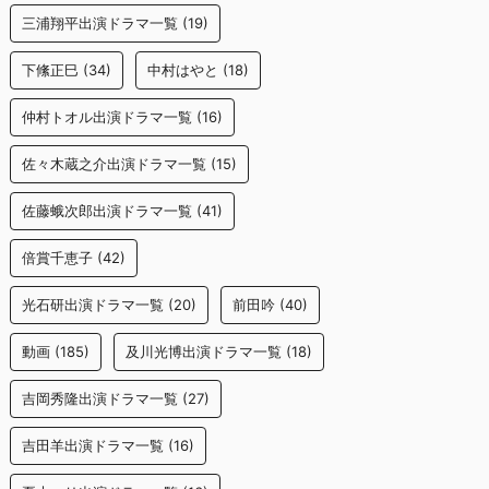
三浦翔平出演ドラマ一覧
(19)
下絛正巳
(34)
中村はやと
(18)
仲村トオル出演ドラマ一覧
(16)
佐々木蔵之介出演ドラマ一覧
(15)
佐藤蛾次郎出演ドラマ一覧
(41)
倍賞千恵子
(42)
光石研出演ドラマ一覧
(20)
前田吟
(40)
動画
(185)
及川光博出演ドラマ一覧
(18)
吉岡秀隆出演ドラマ一覧
(27)
吉田羊出演ドラマ一覧
(16)