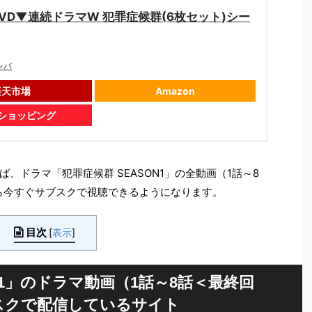
VD▼連続ドラマW 犯罪症候群(6枚セット)シー
レバ
楽天市場
Amazon
oショッピング
、ドラマ「犯罪症候群 SEASON1」の全動画（1話～8
ら今すぐサブスクで視聴できるようになります。
目次
[
表示
]
N1」のドラマ動画（1話～8話＜最終回
スクで配信しているサイト