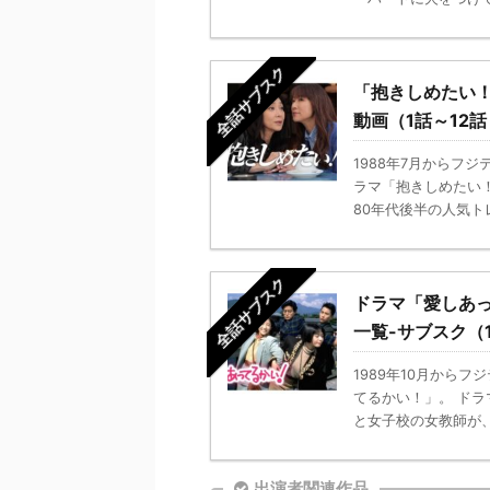
全話サブスク
「抱きしめたい
動画（1話～12
1988年7月からフ
ラマ「抱きしめたい
80年代後半の人気トレ
全話サブスク
ドラマ「愛しあ
一覧-サブスク（
1989年10月から
てるかい！」。 ド
と女子校の女教師が、
出演者関連作品