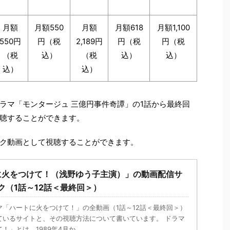
月額
月額550
月額
月額618
月額1,100
550円
円（税
2,189円
円（税
円（税
（税
込）
（税
込）
込）
込）
込）
、ドラマ「モンタージュ 三億円事件奇譚」の1話から最終回
聴することができます。
ク動画として視聴することができます。
に火をつけて！（浅野ゆう子主演）」の動画配信サ
ク（1話～12話＜最終回＞）
マ「ハートに火をつけて！」の全動画（1話～12話＜最終回＞）
ているサイトと、その視聴方法について書いています。 ドラマ
」とは、1989年4月か ...