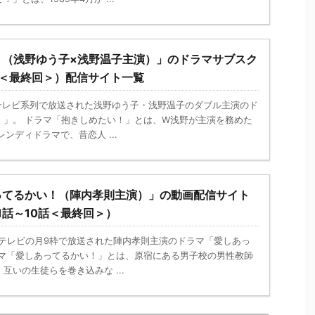
！（浅野ゆう子×浅野温子主演）」のドラマサブスク
話＜最終回＞）配信サイト一覧
ジテレビ系列で放送された浅野ゆう子・浅野温子のダブル主演のド
！」。 ドラマ「抱きしめたい！」とは、W浅野が主演を務めた
ンディドラマで、昔恋人 ...
ってるかい！（陣内孝則主演）」の動画配信サイト
1話～10話＜最終回＞）
フジテレビの月9枠で放送された陣内孝則主演のドラマ「愛しあっ
ラマ「愛しあってるかい！」とは、原宿にある男子校の男性教師
互いの生徒らを巻き込みな ...