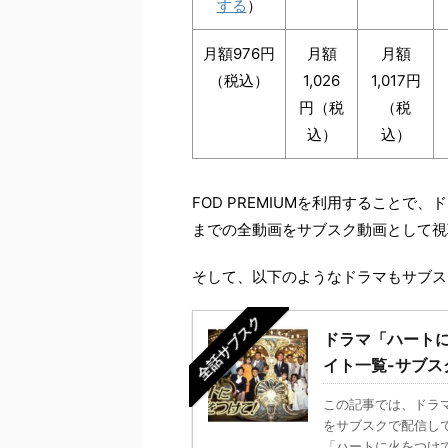
する
）
月額976円
月額
月額
（税込）
1,026
1,017円
円（税
（税
込）
込）
FOD PREMIUMを利用することで
までの全動画をサブスク動画として視
そして、以下のようなドラマもサブス
全話サブスク
ドラマ「ハート
イト一覧-サブス
この記事では、ドラ
をサブスクで配信し
「ハートに火をつけて！