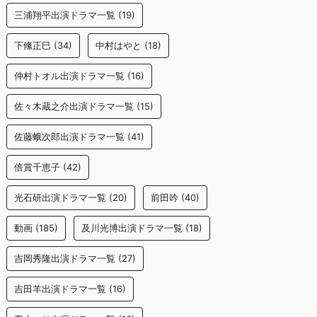
三浦翔平出演ドラマ一覧
(19)
下絛正巳
(34)
中村はやと
(18)
仲村トオル出演ドラマ一覧
(16)
佐々木蔵之介出演ドラマ一覧
(15)
佐藤蛾次郎出演ドラマ一覧
(41)
倍賞千恵子
(42)
光石研出演ドラマ一覧
(20)
前田吟
(40)
動画
(185)
及川光博出演ドラマ一覧
(18)
吉岡秀隆出演ドラマ一覧
(27)
吉田羊出演ドラマ一覧
(16)