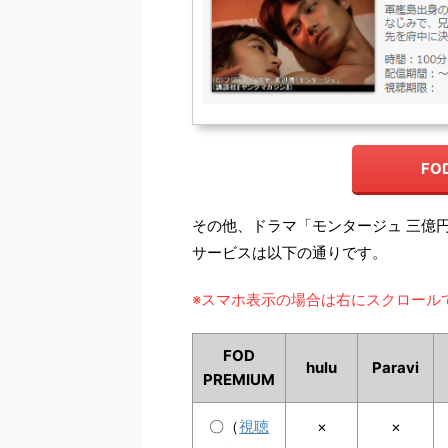
FO
その他、ドラマ「モンタージュ 三億
サービスは以下の通りです。
※スマホ表示の場合は右にスクロール
FOD
hulu
Paravi
PREMIUM
〇（
視聴
×
×