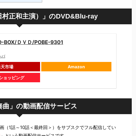
正和主演）」のDVD&Blu-ray
BOX/ＤＶＤ/POBE-9301
レバ
楽天市場
Amazon
oショッピング
奏曲」の動画配信サービス
画（1話～10話＜最終回＞）をサブスクでフル配信してい
i
」という動画配信サービスです。