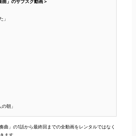
協奏曲」のサブスク動画＞
た」
人の朝」
「協奏曲」の1話から最終回までの全動画をレンタルではなく
きます。