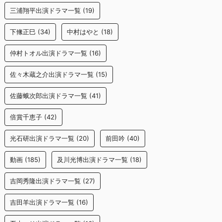
三浦翔平出演ドラマ一覧
(19)
下絛正巳
(34)
中村はやと
(18)
仲村トオル出演ドラマ一覧
(16)
佐々木蔵之介出演ドラマ一覧
(15)
佐藤蛾次郎出演ドラマ一覧
(41)
倍賞千恵子
(42)
光石研出演ドラマ一覧
(20)
前田吟
(40)
動画
(185)
及川光博出演ドラマ一覧
(18)
吉岡秀隆出演ドラマ一覧
(27)
吉田羊出演ドラマ一覧
(16)