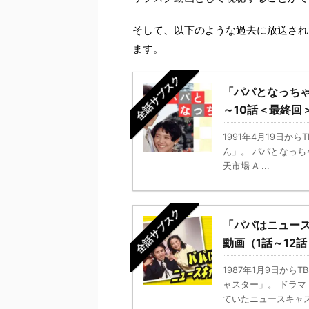
そして、以下のような過去に放送され
ます。
全話サブスク
「パパとなっち
～10話＜最終回
1991年4月19日
ん」。 パパとなっちゃん 
天市場 A ...
全話サブスク
「パパはニュー
動画（1話～12
1987年1月9日か
ャスター」。 ドラ
ていたニュースキャスタ