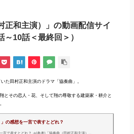
村正和主演）」の動画配信サイ
話～10話＜最終回＞）
されていた田村正和主演のドラマ「協奏曲」。
翔とその恋人・花、そして翔の尊敬する建築家・耕介と
。
）」の感想を一言で表すとどれ？
一言で表すとどれ？
→
(参考)「協奏曲（田村正和主演）…