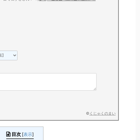
©
くじゃくのまい
目次
[
表示
]